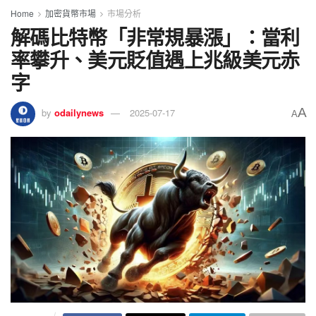
Home
加密貨幣市場
市場分析
解碼比特幣「非常規暴漲」：當利
率攀升、美元貶值遇上兆級美元赤
字
A
by
odailynews
2025-07-17
A