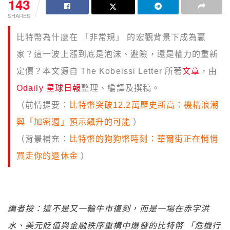
143
SHARES
比特幣為什麼在 「非常規」 的宏觀背景下成為贏
家？這一波上漲到底是泡沫、避險，還是權力的重新
定價？本文源自 The Kobeissi Letter 所著
文章
，由
Odaily 星球日報
整理、編譯及撰稿。
（前情提要：
比特幣突破12.2萬歷史新高：機構浪潮
與「加密週」預示飆升的可能
）
（背景補充：
比特幣的狗狗幣時刻：華爾街正在悄悄
買走你的退休金
）
編者按：這不是又一輪牛市復刻，而是一場在赤字洪
水、美元貶值與金融秩序重構中爆發的比特幣 「危機行