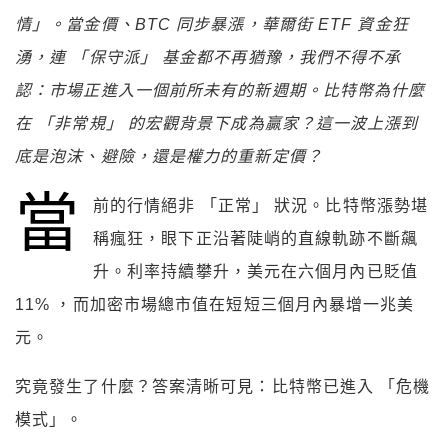
情」。當金價、BTC 同步暴漲，華爾街 ETF 資金狂
湧，連 「保守派」 基金都不再猶豫，我們不得不承
認：市場正進入一個前所未有的新週期。比特幣為什麼
在 「非常規」 的宏觀背景下成為贏家？這一波上漲到
底是泡沫、避險，還是權力的重新定價？
當
前的行情絕非 「正常」 狀況。比特幣漲勢堪
稱瘋狂，眼下正沿著陡峭的直線軌跡不斷飆
升。利率持續攀升，美元在六個月內已貶值
11% ，而加密市場總市值在短短三個月內暴增一兆美
元。
究竟發生了什麼？答案清晰可見：比特幣已進入 「危機
模式」。