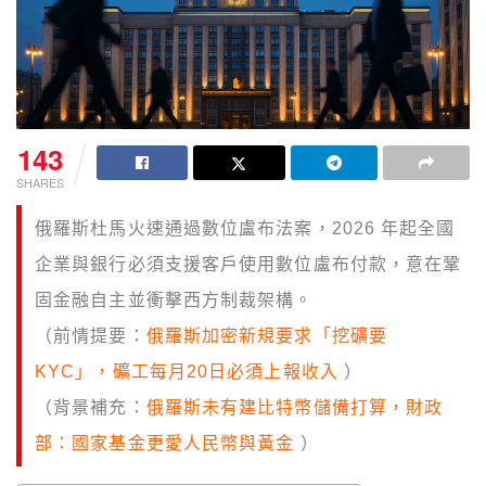
143
SHARES
俄羅斯杜馬火速通過數位盧布法案，2026 年起全國
企業與銀行必須支援客戶使用數位盧布付款，意在鞏
固金融自主並衝擊西方制裁架構。
（前情提要：
俄羅斯加密新規要求「挖礦要
KYC」，礦工每月20日必須上報收入
）
（背景補充：
俄羅斯未有建比特幣儲備打算，財政
部：國家基金更愛人民幣與黃金
）