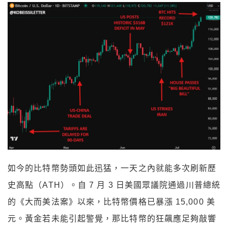
如今的比特幣勢頭如此迅猛，一天之內就能多次刷新歷
史高點（ATH）。自 7 月 3 日美國眾議院通過川普總統
的《大而美法案》以來，比特幣價格已暴漲 15,000 美
元。黃金若未能引起警覺，那比特幣的狂飆應足夠敲響