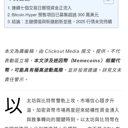
連續七個交易日實現資金正流入
Bitcoin Hyper 預售項目已募集超過 300 萬美元
結論：主鏈價值與新鏈創新並進，2025 行情未完待續
本文為廣編稿，由 Clickout Media 撰文、提供，不代
表動區立場，
本文涉及迷因幣（Memecoins）相關代
幣，可能具有極高波動風險
，並非投資建議。詳見文末
責任警示。
以
太坊與比特幣雙軌上攻，市場信心穩步升
溫，加密貨幣市場再度迎來結構性資金湧入
與敘事轉向的關鍵時刻。以太坊與比特幣在