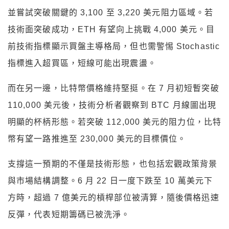
並嘗試突破關鍵的
3,100
至
3,220
美元阻力區域。若
技術面突破成功，
ETH
有望向上挑戰
4,000
美元。目
前技術指標顯示買盤主導格局，但也需警惕
Stochastic
指標進入超買區，短線可能出現震盪。
而在另一邊，比特幣價格維持堅挺。在
7
月初短暫突破
110,000
美元後，技術分析者觀察到
BTC
月線圖出現
明顯的杯柄形態。若突破
112,000
美元的阻力位，比特
幣有望一路推進至
230,000
美元的目標價位。
支撐這一預期的不僅是技術形態，也包括宏觀政策背景
與市場結構調整。
6
月
22
日一度下跌至
10
萬美元下
方時，超過
7
億美元的槓桿部位被清算，隨後價格迅速
反彈，代表短期籌碼已被洗淨。