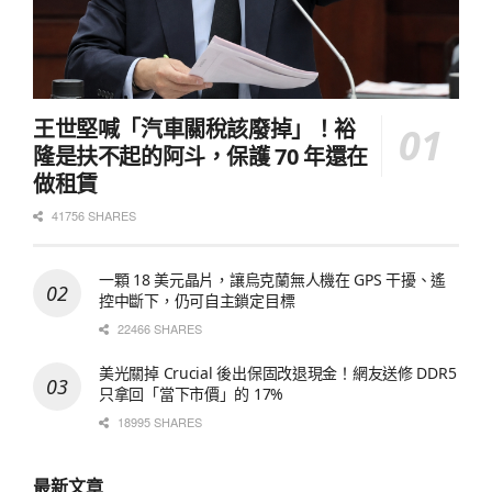
王世堅喊「汽車關稅該廢掉」！裕
隆是扶不起的阿斗，保護 70 年還在
做租賃
41756 SHARES
一顆 18 美元晶片，讓烏克蘭無人機在 GPS 干擾、遙
控中斷下，仍可自主鎖定目標
22466 SHARES
美光關掉 Crucial 後出保固改退現金！網友送修 DDR5
只拿回「當下市價」的 17%
18995 SHARES
最新文章