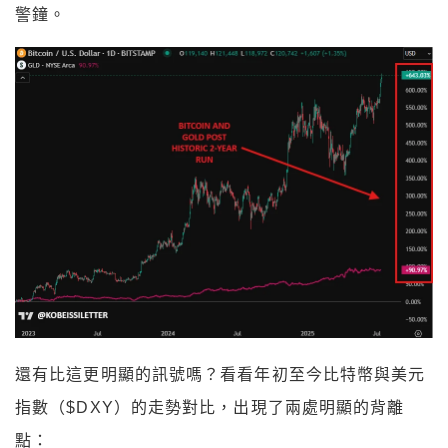
警鐘。
還有比這更明顯的訊號嗎？看看年初至今比特幣與美元
指數（$DXY）的走勢對比，出現了兩處明顯的背離
點：