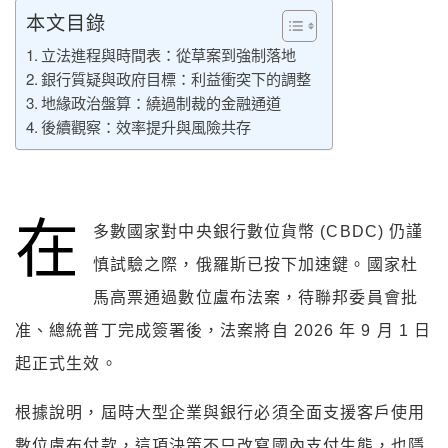
本文目錄
立法進程與時間表：從草案到強制落地
銀行質疑與政府目標：利益衝突下的調整
地緣政治盤算：繞過制裁的金融通道
後續觀察：效率提升與風險共存
在
多數國家對中央銀行數位貨幣 (CBDC) 仍謹
慎試驗之際，俄羅斯已按下加速鍵。國家杜
馬高票通過數位盧布法案，待聯邦委員會批
准、總統普丁完成簽署後，法案將自 2026 年 9 月 1 日
起正式生效。
根據說明，屆時大型企業與銀行必須全面支援客戶使用
數位盧布付款，這項決策不只改寫國內支付生態，也隱