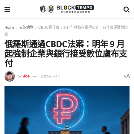
Home
專題總覽
CBDC是什麼？為何全球都在積極研究、有什麼優點與隱
憂
俄羅斯通過CBDC法案：明年 9 月
起強制企業與銀行接受數位盧布支
付
A
by
Joe
2025-07-17
A