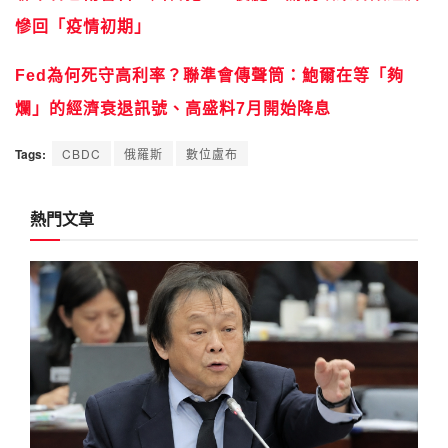
慘回「疫情初期」
Fed為何死守高利率？聯準會傳聲筒：鮑爾在等「夠
爛」的經濟衰退訊號、高盛料7月開始降息
Tags:
CBDC
俄羅斯
數位盧布
熱門文章