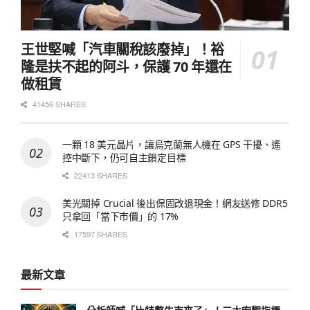
王世堅喊「汽車關稅該廢掉」！裕
隆是扶不起的阿斗，保護 70 年還在
做租賃
41456 SHARES
一顆 18 美元晶片，讓烏克蘭無人機在 GPS 干擾、遙
控中斷下，仍可自主鎖定目標
22413 SHARES
美光關掉 Crucial 後出保固改退現金！網友送修 DDR5
只拿回「當下市價」的 17%
17597 SHARES
最新文章