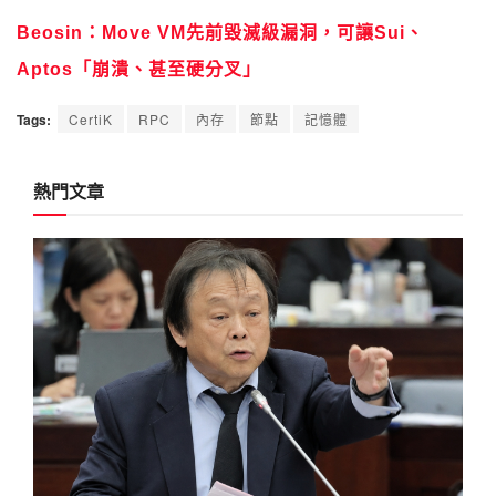
Beosin：Move VM先前毀滅級漏洞，可讓Sui、
Aptos「崩潰、甚至硬分叉」
Tags:
CertiK
RPC
內存
節點
記憶體
熱門文章