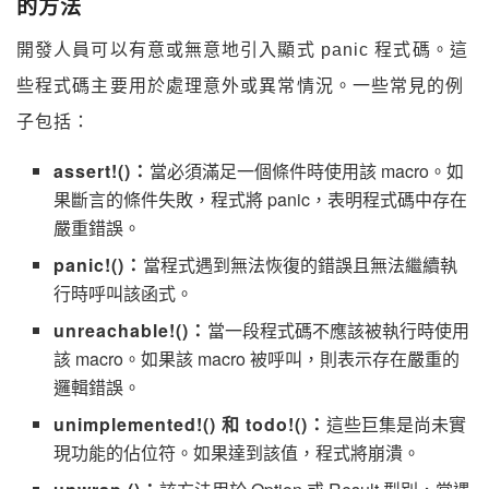
的方法
開發人員可以有意或無意地引入顯式 panic 程式碼。這
些程式碼主要用於處理意外或異常情況。一些常見的例
子包括：
assert!()：
當必須滿足一個條件時使用該 macro。如
果斷言的條件失敗，程式將 panic，表明程式碼中存在
嚴重錯誤。
panic!()：
當程式遇到無法恢復的錯誤且無法繼續執
行時呼叫該函式。
unreachable!()：
當一段程式碼不應該被執行時使用
該 macro。如果該 macro 被呼叫，則表示存在嚴重的
邏輯錯誤。
unimplemented!() 和 todo!()：
這些巨集是尚未實
現功能的佔位符。如果達到該值，程式將崩潰。