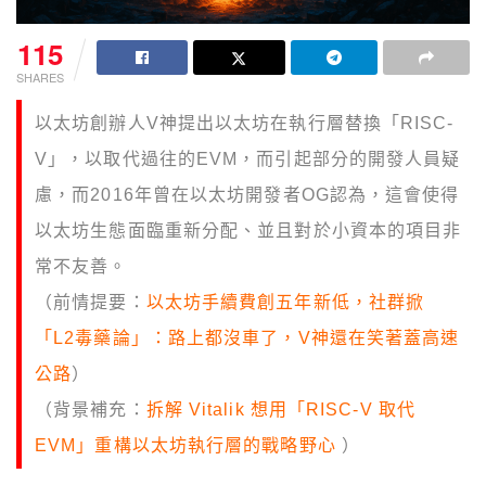
115
SHARES
以太坊創辦人V神提出以太坊在執行層替換「RISC-
V」，以取代過往的EVM，而引起部分的開發人員疑
慮，而2016年曾在以太坊開發者OG認為，這會使得
以太坊生態面臨重新分配、並且對於小資本的項目非
常不友善。
（前情提要：
以太坊手續費創五年新低，社群掀
「L2毒藥論」：路上都沒車了，V神還在笑著蓋高速
公路
）
（背景補充：
拆解 Vitalik 想用「RISC-V 取代
EVM」重構以太坊執行層的戰略野心
）