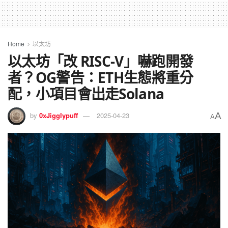
Home
以太坊
以太坊「改 RISC-V」嚇跑開發
者？OG警告：ETH生態將重分
配，小項目會出走Solana
A
by
0xJigglypuff
2025-04-23
A