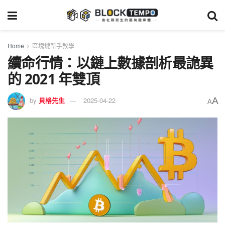
Home
區塊鏈新手教學
續命行情：以鏈上數據剖析最詭異
的 2021 年雙頂
A
by
貝格先生
2025-04-22
A