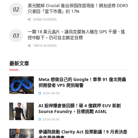
美光關掉 Crucial 後出保固改退現金！網友送修 DDR5
只拿回「當下市價」的 17%
24966 SHARES
一顆 18 美元晶片，讓烏克蘭無人機在 GPS 干擾、遙
控中斷下，仍可自主鎖定目標
18816 SHARES
最新文章
Meta 想做自己的 Google！單季 91 億次爬蟲
把開發者 VPS 爬到報警
2026-08-08
AI 股神爆倉後回歸！砸 4 億鎂押 EUV 新創
Source Foundry，目標挑戰 ASML
2026-08-08
參議院啟動 Clarity Act 投票動議！9 月表決是
今年最後機會