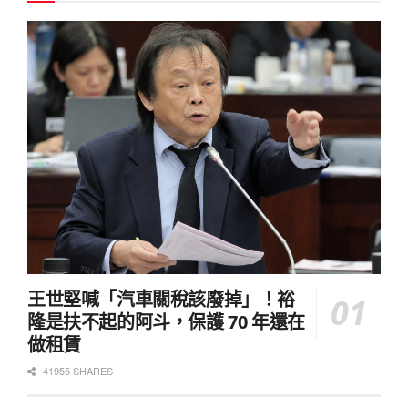
王世堅喊「汽車關稅該廢掉」！裕
隆是扶不起的阿斗，保護 70 年還在
做租賃
41955 SHARES