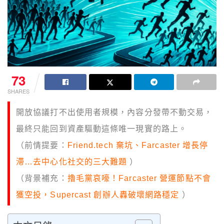
73
SHARES
開放協議打不出使用者規模，內容分發帶不動交易，
最終只能回到資產驅動這條唯一現實的路上。
（前情提要：
Friend.tech 棄坑、Farcaster 增長停
滯…去中心化社交的三大難題
）
（背景補充：
擼毛黨哀嚎！Farcaster 營運節點不會
獲空投，Supercast 創辦人轟破壞網路穩定
）