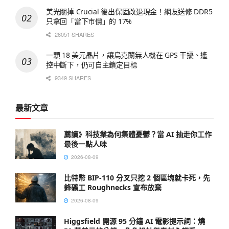
美光關掉 Crucial 後出保固改退現金！網友送修 DDR5
只拿回「當下市價」的 17%
26051 SHARES
一顆 18 美元晶片，讓烏克蘭無人機在 GPS 干擾、遙
控中斷下，仍可自主鎖定目標
9349 SHARES
最新文章
薦讀》科技業為何集體憂鬱？當 AI 抽走你工作
最後一點人味
2026-08-09
比特幣 BIP-110 分叉只挖 2 個區塊就卡死，先
鋒礦工 Roughnecks 宣布放棄
2026-08-09
Higgsfield 開源 95 分鐘 AI 電影提示詞：燒