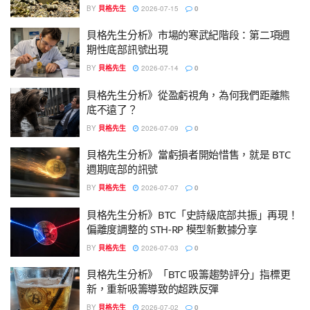
BY
貝格先生
2026-07-15
0
貝格先生分析》市場的寒武紀階段：第二項週
期性底部訊號出現
BY
貝格先生
2026-07-14
0
貝格先生分析》從盈虧視角，為何我們距離熊
底不遠了？
BY
貝格先生
2026-07-09
0
貝格先生分析》當虧損者開始惜售，就是 BTC
週期底部的訊號
BY
貝格先生
2026-07-07
0
貝格先生分析》BTC「史詩級底部共振」再現！
偏離度調整的 STH-RP 模型新數據分享
BY
貝格先生
2026-07-03
0
貝格先生分析》「BTC 吸籌趨勢評分」指標更
新，重新吸籌導致的超跌反彈
BY
貝格先生
2026-07-02
0