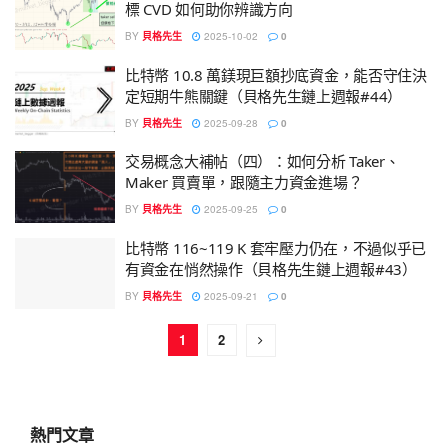
標 CVD 如何助你辨識方向
BY
貝格先生
2025-10-02
0
比特幣 10.8 萬鎂現巨額抄底資金，能否守住決
定短期牛熊關鍵（貝格先生鏈上週報#44）
BY
貝格先生
2025-09-28
0
交易概念大補帖（四）：如何分析 Taker、
Maker 買賣單，跟隨主力資金進場？
BY
貝格先生
2025-09-25
0
比特幣 116~119 K 套牢壓力仍在，不過似乎已
有資金在悄然操作（貝格先生鏈上週報#43）
BY
貝格先生
2025-09-21
0
1
2
熱門文章