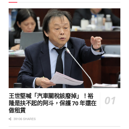
王世堅喊「汽車關稅該廢掉」！裕
隆是扶不起的阿斗，保護 70 年還在
做租賃
39106 SHARES