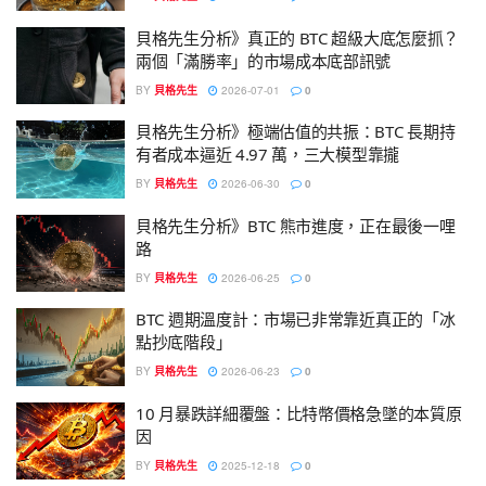
貝格先生分析》真正的 BTC 超級大底怎麼抓？
兩個「滿勝率」的市場成本底部訊號
BY
貝格先生
2026-07-01
0
貝格先生分析》極端估值的共振：BTC 長期持
有者成本逼近 4.97 萬，三大模型靠攏
BY
貝格先生
2026-06-30
0
貝格先生分析》BTC 熊市進度，正在最後一哩
路
BY
貝格先生
2026-06-25
0
BTC 週期溫度計：市場已非常靠近真正的「冰
點抄底階段」
BY
貝格先生
2026-06-23
0
10 月暴跌詳細覆盤：比特幣價格急墜的本質原
因
BY
貝格先生
2025-12-18
0