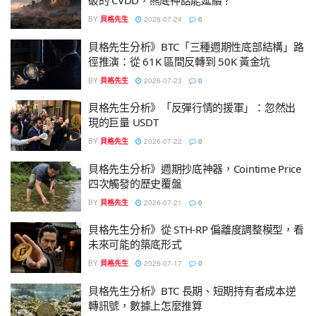
破的 CVDD，熊底神話能延續？
BY
貝格先生
2026-07-24
0
貝格先生分析》BTC「三種週期性底部結構」路
徑推演：從 61K 區間反轉到 50K 黃金坑
BY
貝格先生
2026-07-23
0
貝格先生分析》「反彈行情的援軍」：忽然出
現的巨量 USDT
BY
貝格先生
2026-07-22
0
貝格先生分析》週期抄底神器，Cointime Price
四次觸發的歷史覆盤
BY
貝格先生
2026-07-21
0
貝格先生分析》從 STH-RP 偏離度調整模型，看
未來可能的築底形式
BY
貝格先生
2026-07-17
0
貝格先生分析》BTC 長期、短期持有者成本逆
轉訊號，數據上怎麼推算