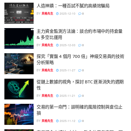
人造神蹟：一種百試不膩的高績效騙局
BY
貝格先生
2025-12-10
0
主力資金監測方法論：談合約市場中的持倉量
& 多空比運用
BY
貝格先生
2025-12-03
0
探究「實盤 4 個月 700 倍」神級交易員的技術
分析策略
BY
貝格先生
2025-11-27
0
從鏈上數據的視角，探討 BTC 逐漸消失的週期
性
BY
貝格先生
2025-11-21
0
交易的第一命門：談明確的風險控制與倉位止
損
BY
貝格先生
2025-11-12
0