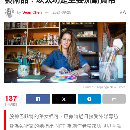
A
by
Sean Chen
2021-09-25
A
Source：Topanga New Times
137
SHARES
股神巴菲特的孫女妮可．巴菲特近日接受外媒專訪，
身為藝術家的她指出 NFT 為創作者帶來與世界互動