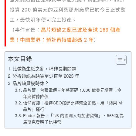
投資 200 億美元的亞利桑那州廠房已於今日正式動
工，最快明年便可完工投產。
（事件背景：
晶片短缺之亂已波及全球 169 個產
業！中國業界：預計再持續起碼 2 年
）
本文目錄
比做衛生紙之亂，稱非長期問題
分析師認為缺貨至少直至 2023 年
晶片缺貨幾時休？
晶片荒｜台積電傳三年將豪砸 1,000 億美元增產，今
年底暫停降價
信仰實踐｜推特CEO搭建比特幣全節點，用「蘋果 M1
晶片」運行
Finder 報告 : 「1/6 的澳洲人有加密貨幣」、56%認為
馬斯克發明了比特幣