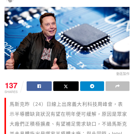
動區製作
137
SHARES
馬斯克昨（24）日線上出席義大利科技周峰會，表
示半導體缺貨狀況有望在明年便可緩解，原因是眾家
大廠們正積極擴產、有望補足需求缺口，不過馬斯克
並未具體指出是哪家半導體大廠；與此同時，Intel