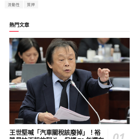
流動性
質押
熱門文章
王世堅喊「汽車關稅該廢掉」！裕