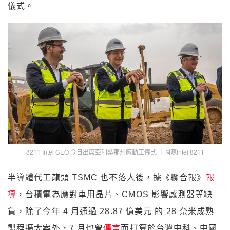
儀式。
8211 Intel CEO 今日出席亞利桑那州廠動工儀式 ｜圖源Intel 8211
半導體代工龍頭 TSMC 也不落人後，據《聯合報》
報
導
，台積電為應對車用晶片、CMOS 影響感測器等缺
貨，除了今年 4 月通過 28.87 億美元 的 28 奈米成熟
製程擴大案外，7 月也曾
傳言
而打算於台灣中科、中國