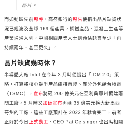
晶片。
而如動區先前
報導
，高盛銀行的
報告
便指出晶片缺貨狀
況已經波及全球 169 個產業，鋼鐵產品、混凝土生產等
產業通通入列，中國相關產業人士則預估缺貨至少「再
持續兩年、甚至更久」。
晶片缺貨幾時休？
半導體大廠 Intel 在今年 3 月時便提出「IDM 2.0」策
略，打算將核心競爭產品維持自製、部分外包給台積電
（TSMC），
宣布
將砸 200 億美元在亞利桑那州擴建兩
間工廠，5 月時又
加碼宣布
再砸 35 億美元擴大新墨西
哥州的工廠，這些工廠預計在 2022 年就會完工，前者
正好於今日
正式動工
、CEO Pat Gelsinger 也出席相關