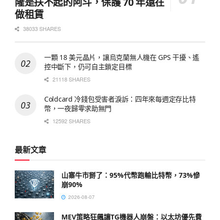
隆是扶不起的阿斗，保護 70 年還在
做租賃
38033 SHARES
一顆 18 美元晶片，讓烏克蘭無人機在 GPS 干擾、遙
控中斷下，仍可自主鎖定目標
21118 SHARES
Coldcard 冷錢包受害者淚訴：四年來每週定存比特
幣，一夜歸零求助無門
12592 SHARES
最新文章
山寨牛市掰了：95%代幣跑輸比特幣，73%慘
崩90%
2026-08-07
MEV策略狂飆讓TG機器人崩盤：以太坊優先費