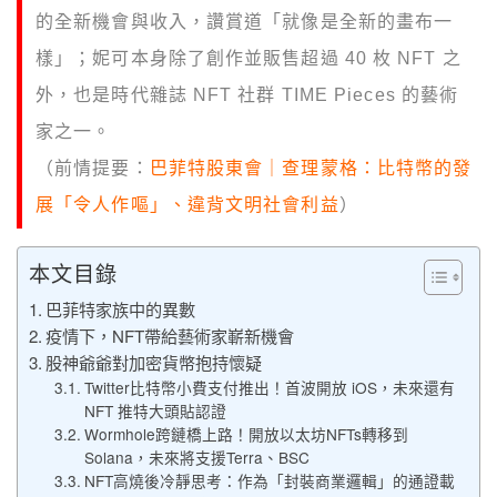
的全新機會與收入，讚賞道「就像是全新的畫布一
樣」；妮可本身除了創作並販售超過 40 枚 NFT 之
外，也是時代雜誌 NFT 社群 TIME Pieces 的藝術
家之一。
（前情提要：
巴菲特股東會｜查理蒙格：比特幣的發
展「令人作嘔」、違背文明社會利益
）
本文目錄
巴菲特家族中的異數
疫情下，NFT帶給藝術家嶄新機會
股神爺爺對加密貨幣抱持懷疑
Twitter比特幣小費支付推出！首波開放 iOS，未來還有
NFT 推特大頭貼認證
Wormhole跨鏈橋上路！開放以太坊NFTs轉移到
Solana，未來將支援Terra、BSC
NFT高燒後冷靜思考：作為「封裝商業邏輯」的通證載