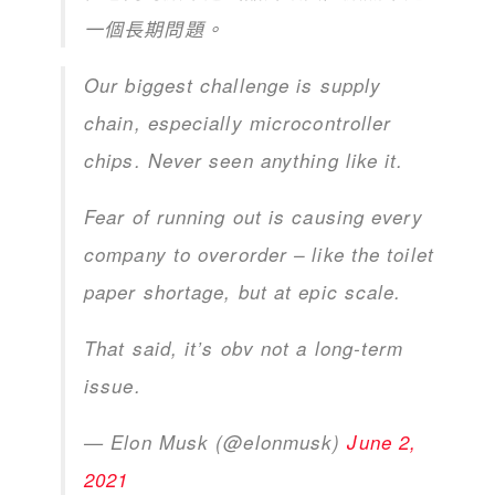
一個長期問題。
Our biggest challenge is supply
chain, especially microcontroller
chips. Never seen anything like it.
Fear of running out is causing every
company to overorder – like the toilet
paper shortage, but at epic scale.
That said, it’s obv not a long-term
issue.
— Elon Musk (@elonmusk)
June 2,
2021