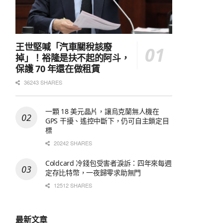
王世堅喊「汽車關稅該廢
掉」！裕隆是扶不起的阿斗，
保護 70 年還在做租賃
36243 SHARES
一顆 18 美元晶片，讓烏克蘭無人機在
GPS 干擾、遙控中斷下，仍可自主鎖定目
標
20242 SHARES
Coldcard 冷錢包受害者淚訴：四年來每週
定存比特幣，一夜歸零求助無門
12512 SHARES
最新文章