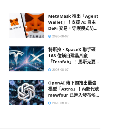
MetaMask 推出「Agent
Wallet」！支援 AI 自主
DeFi 交易，守護模式防禦
鏈上風險
2026-08-07
特斯拉、SpaceX 聯手砸
168 億鎂自建晶片廠
「Terafab」！馬斯克要打
造地表最大建築
2026-08-07
OpenAI 傳下週推出最強
模型「Astra」！內部代號
mewfour 已進入發布候選
階段
2026-08-06