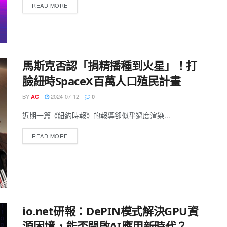
READ MORE
馬斯克否認「捐精播種到火星」！打
臉紐時SpaceX百萬人口殖民計畫
BY
2024-07-12
AC
0
近期一篇《紐約時報》的報導卻似乎過度渲染...
READ MORE
io.net研報：DePIN模式解決GPU資
源困境，能否開啟AI應用新時代？