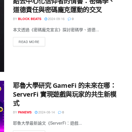
給去中心化信仰者的情書：密碼學、
道德責任與密碼龐克運動的交叉
BY
2024-09-16
BLOCK BEATS
0
本文透過《密碼龐克宣言》探討密碼學、道德...
READ MORE
耶魯大學研究 GameFi 的未來在哪：
ServerFi 實現遊戲與玩家的共生新模
式
BY
2024-08-14
PANEWS
0
耶魯大學最新論文《ServerFi：遊戲...