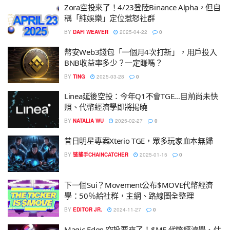
Zora空投來了！4/23登陸Binance Alpha，但自
稱「純娛樂」定位惹怒社群
BY
DAFI WEAVER
2025-04-22
0
幣安Web3錢包「一個月4次打新」，用戶投入
BNB收益率多少？一定賺嗎？
BY
TING
2025-03-28
0
Linea延後空投：今年Q1不會TGE…目前尚未快
照、代幣經濟學即將揭曉
BY
NATALIA WU
2025-02-27
0
昔日明星專案Xterio TGE，眾多玩家血本無歸
BY
链捕手CHAINCATCHER
2025-01-15
0
下一個Sui？Movement公布$MOVE代幣經濟
學：50％給社群，主網、路線圖全整理
BY
EDITOR JR.
2024-11-27
0
Magic Eden 空投要來了！$ME 代幣經濟學、估