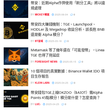
幣安：近期Alpha作弊使用「刷分工具」將以違
規處理
BY
MICKEY帽鼠
2025-06-04
0
幣安四大賺錢機制：TGE、Launchpool、
HODLer 及 Megadrop 收益分析，該長抱 BNB
還是衝 Alpha 積分？
BY
BT宙域
2025-05-18
0
Metamask 等了幾年還在「可能發幣」，Linea
TGE 也得了拖延症
BY
FORESIGHT NEWS
2025-05-15
0
10 個項目的真實數據：Binance Wallet IDO 項
目生存報告
BY
KLEIN LABS
2025-04-25
0
幣安錢包TGE上線OKZOO（$AIOT）需Alpha
Points 45點積分！積分是什麼？怎麼查詢？
BY
LUC:
2025-04-25
0