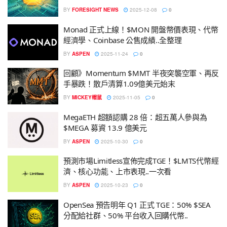
BY
FORESIGHT NEWS
2025-12-08
0
Monad 正式上線！$MON 開盤幣價表現、代幣
經濟學、Coinbase 公售成績..全整理
BY
ASPEN
2025-11-24
0
回顧》Momentum $MMT 半夜突襲空軍、再反
手暴跌！散戶清算1.09億美元始末
BY
MICKEY帽鼠
2025-11-05
0
MegaETH 超額認購 28 倍：超五萬人參與為
$MEGA 募資 13.9 億美元
BY
ASPEN
2025-10-30
0
預測市場Limitless宣佈完成TGE！$LMTS代幣經
濟、核心功能、上市表現..一次看
BY
ASPEN
2025-10-23
0
OpenSea 預告明年 Q1 正式 TGE：50% $SEA
分配給社群、50% 平台收入回購代幣..