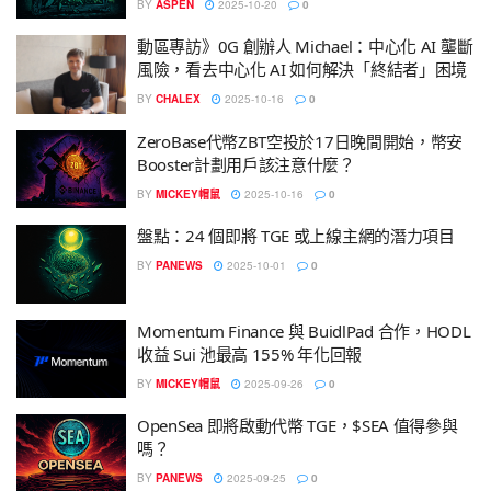
BY
ASPEN
2025-10-20
0
動區專訪》0G 創辦人 Michael：中心化 AI 壟斷
風險，看去中心化 AI 如何解決「終結者」困境
BY
CHALEX
2025-10-16
0
ZeroBase代幣ZBT空投於17日晚間開始，幣安
Booster計劃用戶該注意什麼？
BY
MICKEY帽鼠
2025-10-16
0
盤點：24 個即將 TGE 或上線主網的潛力項目
BY
PANEWS
2025-10-01
0
Momentum Finance 與 BuidlPad 合作，HODL
收益 Sui 池最高 155% 年化回報
BY
MICKEY帽鼠
2025-09-26
0
OpenSea 即將啟動代幣 TGE，$SEA 值得參與
嗎？
BY
PANEWS
2025-09-25
0