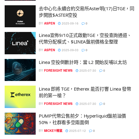
去中心化永續合約交易所Aster明(17)日TGE，同
步開放$ASTER空投
BY
ASPEN
2025-09-16
0
Linea宣佈9/10正式啟動TGE，空投查詢通道、
代幣分配模式、$LINEA盤前價格全整理
BY
ASPEN
2025-09-03
0
Linea 空投倒數計時：當 L2 開始反哺以太坊
BY
FORESIGHT NEWS
2025-07-30
0
Linea 即將 TGE，Etherex 能否打響 Linea 發幣
前的第一槍？
BY
FORESIGHT NEWS
2025-07-30
0
PUMP代幣公售前夕：Hyperliquid盤前溢價
50%，社群看多空兩面倒
BY
MICKEY帽鼠
2025-07-12
0