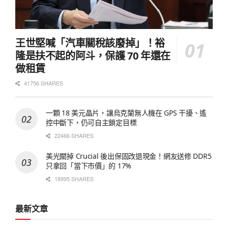
王世堅喊「汽車關稅該廢掉」！裕
隆是扶不起的阿斗，保護 70 年還在
做租賃
41756 SHARES
一顆 18 美元晶片，讓烏克蘭無人機在 GPS 干擾、遙
控中斷下，仍可自主鎖定目標
22466 SHARES
美光關掉 Crucial 後出保固改退現金！網友送修 DDR5
只拿回「當下市價」的 17%
18995 SHARES
最新文章