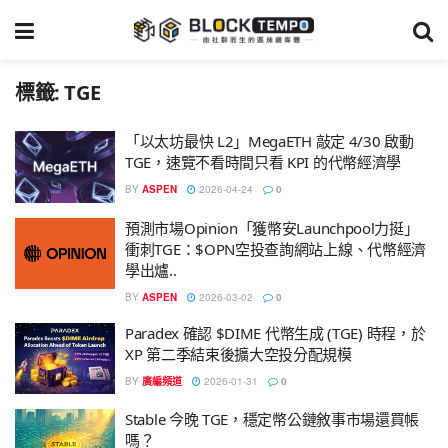
標籤:
TGE
「以太坊最快 L2」MegaETH 敲定 4/30 啟動
TGE，速覽不看時間只看 KPI 的代幣經濟學
BY
ASPEN
2026-04-24
0
預測市場Opinion「獲幣安Launchpool力挺」
衝刺TGE：$OPN空投查詢網站上線、代幣經濟
學出爐..
BY
ASPEN
2026-03-02
0
Paradex 確認 $DIME 代幣生成 (TGE) 時程，於
XP 第二季結束後擴大空投分配規模
BY
廣編頻道
2026-01-31
0
Stable 今晚 TGE，穩定幣公鏈敘事市場還買帳
嗎？