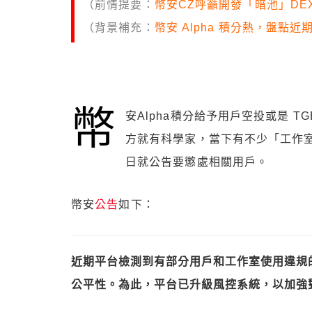
（前情提要：
幣安CZ呼籲開發「暗池」DE
（背景補充：
幣安 Alpha 積分熱，盤點近期活
幣
安Alpha積分給予用戶空投或是 
方就有科學家，當下有不少「工作
日就公告要懲處相關用戶。
幣安
公告
如下：
近期平台檢測到有部分用戶和工作室使用違規的第
公平性。為此，平台已升級風控系統，以加強