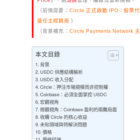
Price
》，由
吳說
整理、編譯及重新撰稿。
（前情提要：
Circle 正式啟動 IPO：股
盛任主經銷商
）
（背景補充：
Circle Payments Ne
本文目錄
背景
USDC 供應結構解析
USDC 收入分配
Circle：押注市場規模而非控制權
Coinbase：必須全面掌控 USDC
宏觀視角
微觀視角：Coinbase 盈利的兩難局面
收購 Circle 的核心收益
未知領域與待解決問題
價格
最終結論