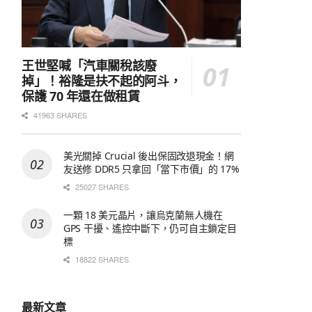
王世堅喊「汽車關稅該廢
掉」！裕隆是扶不起的阿斗，
保護 70 年還在做租賃
41963 SHARES
美光關掉 Crucial 後出保固改退現金！網
友送修 DDR5 只拿回「當下市價」的 17%
25027 SHARES
一顆 18 美元晶片，讓烏克蘭無人機在
GPS 干擾、遙控中斷下，仍可自主鎖定目
標
18822 SHARES
最新文章