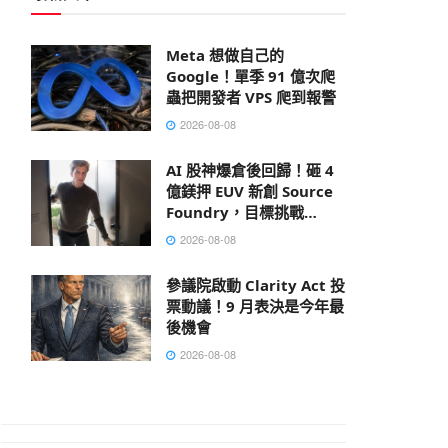
Meta 想做自己的
Google！單季 91 億次爬
蟲把開發者 VPS 爬到報警
2026-08-08
AI 股神爆倉後回歸！砸 4
億鎂押 EUV 新創 Source
Foundry，目標挑戰
ASML
2026-08-08
參議院啟動 Clarity Act 投
票動議！9 月表決是今年最
後機會
2026-08-08