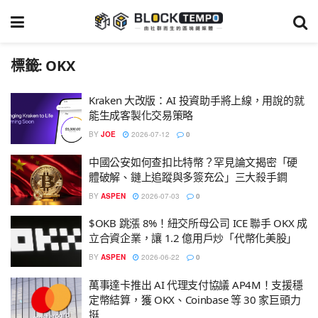
標籤:
OKX
Kraken 大改版：AI 投資助手將上線，用說的就
能生成客製化交易策略
BY
JOE
2026-07-12
0
中國公安如何查扣比特幣？罕見論文揭密「硬
體破解、鏈上追蹤與多簽充公」三大殺手鐧
BY
ASPEN
2026-07-03
0
$OKB 跳漲 8%！紐交所母公司 ICE 聯手 OKX 成
立合資企業，讓 1.2 億用戶炒「代幣化美股」
BY
ASPEN
2026-06-22
0
萬事達卡推出 AI 代理支付協議 AP4M！支援穩
定幣結算，獲 OKX、Coinbase 等 30 家巨頭力
挺