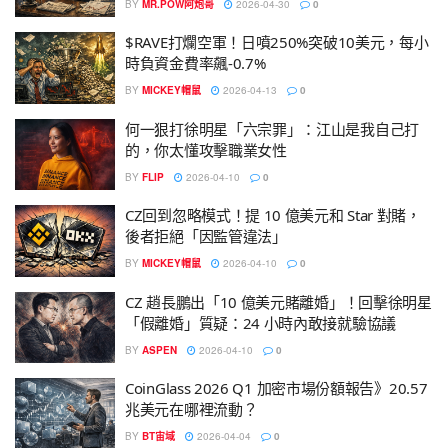
BY
MR.POW阿炮哥
2026-04-30
0
$RAVE打爛空軍！日噴250%突破10美元，每小
時負資金費率飆-0.7%
BY
MICKEY帽鼠
2026-04-13
0
何一狠打徐明星「六宗罪」：江山是我自己打
的，你太懂攻擊職業女性
BY
FLIP
2026-04-10
0
CZ回到忽略模式！提 10 億美元和 Star 對賭，
後者拒絕「因監管違法」
BY
MICKEY帽鼠
2026-04-10
0
CZ 趙長鵬出「10 億美元賭離婚」！回擊徐明星
「假離婚」質疑：24 小時內敢接就驗協議
BY
ASPEN
2026-04-10
0
CoinGlass 2026 Q1 加密市場份額報告》20.57
兆美元在哪裡流動？
BY
BT宙域
2026-04-04
0