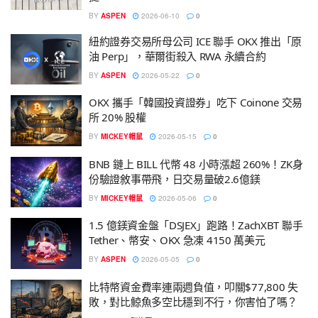
BY
ASPEN
2026-06-10
0
紐約證券交易所母公司 ICE 聯手 OKX 推出「原
油 Perp」，華爾街殺入 RWA 永續合約
BY
ASPEN
2026-05-22
0
OKX 攜手「韓國投資證券」吃下 Coinone 交易
所 20% 股權
BY
MICKEY帽鼠
2026-05-15
0
BNB 鏈上 BILL 代幣 48 小時漲超 260%！ZK身
份驗證敘事帶飛，日交易量破2.6億鎂
BY
MICKEY帽鼠
2026-05-06
0
1.5 億鎂資金盤「DSJEX」跑路！ZachXBT 聯手
Tether、幣安、OKX 急凍 4150 萬美元
BY
ASPEN
2026-05-05
0
比特幣資金費率連兩週負值，叩關$77,800 失
敗，對比鯨魚多空比穩到不行，你害怕了嗎？