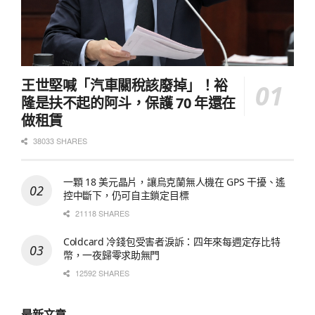
王世堅喊「汽車關稅該廢掉」！裕
隆是扶不起的阿斗，保護 70 年還在
做租賃
38033 SHARES
一顆 18 美元晶片，讓烏克蘭無人機在 GPS 干擾、遙
控中斷下，仍可自主鎖定目標
21118 SHARES
Coldcard 冷錢包受害者淚訴：四年來每週定存比特
幣，一夜歸零求助無門
12592 SHARES
最新文章