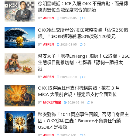
徐明星喊話：ICE 入股 OKX 不是終點，而是傳
統與數位金融深度融合的開始
BY
ASPEN
2026-03-05
0
OKX獲紐交所母公司ICE戰略投資「估值250億
鎂」！$OKB短時暴漲50%突破120美元
BY
ASPEN
2026-03-05
0
幣安太子「嗯哼EnHeng」塌房！CZ取關、BSC
生態項目刪推切割，社群轟「舔何一舔得太
狠」
BY
ASPEN
2026-02-19
0
OKX 取得馬耳他支付機構牌照，搶在 3 月
MiCA 大限前合規，穩定幣支付全面到位
BY
MICKEY帽鼠
2026-02-16
0
幣安發佈「1011閃崩事件回顧」否認自身是主
因，OKX徐明星轟：Binance不負責任行銷
USDe才是禍源
BY
ASPEN
2026-01-31
0