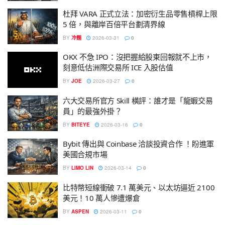
杜拜 VARA 正式立法：加密衍生品零售槓桿上限
5 倍，與離岸百倍平台劃清界線
BY
冷麵
2026-03-31
0
OKX 不急 IPO：沒把握給股東回報就不上市，
刻意低估洲際交易所 ICE 入股估值
BY
JOE
2026-03-27
0
六大交易所官方 Skill 橫評：誰才是「龍蝦交易
員」的最強外掛？
BY
BITEYE
2026-03-16
0
Bybit 傳出與 Coinbase 洽談投資合作 ！盼進軍
美國合規市場
BY
LIMO LIN
2026-03-14
0
比特幣短線衝破 7.1 萬美元、以太坊逼近 2100
美元！10 萬人慘遭爆倉
BY
ASPEN
2026-03-11
0