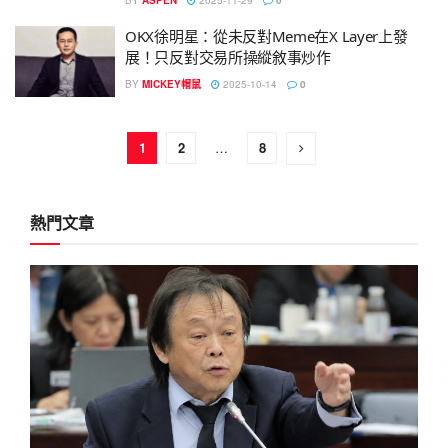
OKX徐明星：從未反對Meme在X Layer上發
展！只反對交易所操縱敘事炒作
BY
MICKEY帽鼠
2025-10-14
0
1
2
…
8
熱門文章