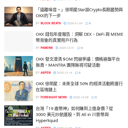
「遠離噪音。」徐明星Star談Crypto長期趨勢與
OKX的下一步
BY
BLOCK BEATS
2026-01-24
0
OKX 錢包年度報告：洞察 DEX、DeFi 與 MEME
幣背後的真實用戶行為
BY
PANEWS
2025-12-31
0
OKX 發文澄清 $OM 閃崩爭議：價格崩盤平台
無責，MANTRA 團隊無視可疑活動
BY
ASPEN
2025-12-14
0
OKX 徐明星：未來全球 50% 的經濟活動將運行
在區塊鏈上
BY
FORESIGHT NEWS
2025-12-09
0
台灣「19 歲幣神」如何賺到上億身價？從
3000 美元炒航運股，到 All in 川普幣與
Hyperliquid
BY
ASPEN
2025-11-29
0