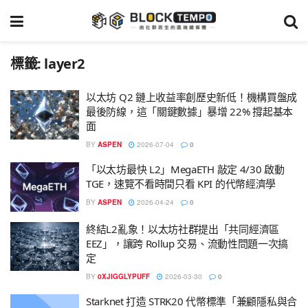
標籤:
layer2
以太坊 Q2 鏈上收益率創歷史新低！機構買盤成
最後防線，這「關鍵數據」暴增 22% 撐起基本
面
BY
ASPEN
2026-07-04
0
「以太坊最快 L2」MegaETH 敲定 4/30 啟動
TGE，速覽不看時間只看 KPI 的代幣經濟學
BY
ASPEN
2026-04-24
0
終結L2亂象！以太坊社群提出「共同經濟區
EEZ」，讓跨 Rollup 交易、流動性問題一次搞
定
BY
0XJIGGLYPUFF
2026-03-30
0
Starknet 打造 STRK20 代幣標準「兼顧隱私與合