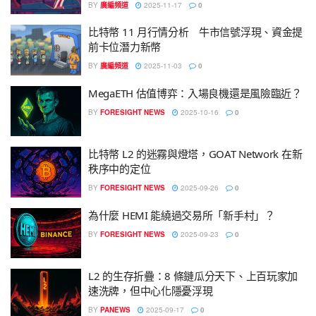
BY
廣編頻道
2025-11-17
0
比特幣 11 月行情分析 牛市信號浮現、資金提
前卡位潛力新幣
BY
廣編頻道
2025-11-03
0
MegaETH 估值博弈：入場良機還是風險臨近？
BY
FORESIGHT NEWS
2025-10-16
0
比特幣 L2 的迷霧與燈塔，GOAT Network 在新
秩序中的定位
BY
FORESIGHT NEWS
2025-09-26
0
為什麼 HEMI 能繞過交易所「新手村」？
BY
FORESIGHT NEWS
2025-09-23
0
L2 的生存折疊：8 條鏈瓜分天下、上百玩家加
速洗牌，但中心化隱憂浮現
BY
PANEWS
2025-09-17
0