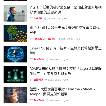
Vitalik：低廉的穩定幣交易，是加密貨幣大規模
提供價值的重要來源
BY
ASPEN
2025-09-05
0
刷了 3 個月只領十美元：美好的空投黃金時代
已逝
BY
FORESIGHT NEWS
2025-09-02
0
Linea TGE 倒計時：技術、生態與代幣經濟學全
解析
BY
PANEWS
2025-08-23
0
R0AR宣布節點銷售計畫：標榜「Layer 2基礎設
施民主化」並獎勵社群參與
BY
廣編頻道
2025-08-20
0
盤點 7 大穩定幣專用鏈：Plasma、Stable、
Tempo…開闢支付新戰場
BY
PANEWS
2025-08-17
0