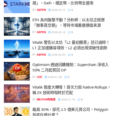
規」，DeFi、穩定幣、比特幣全適用
BY
ASPEN
2026-03-10
0
ETH 為何盤整不動？分析師：以太坊正經歷
「敘事真空期」，等待市場重選價值來源
BY
ASPEN
2026-02-18
0
Vitalik 警告以太坊「L2 最初願景」恐已過時！
L1 正加速擴容增效，L2 必須出現突破性創新
BY
ASPEN
2026-02-04
0
Optimism 通過回購機制：Superchain 淨收入
50% 二月起買回 OP
BY
JOE
2026-01-29
0
Vitalik 態度大轉彎！首次力挺 Native Rollups，
稱 ZK 技術時程終於匹配
BY
MR.POW阿炮哥
2026-01-19
0
裁員 30%，卻花 2.5 億美元買公司，Polygon
到底在想什麼？