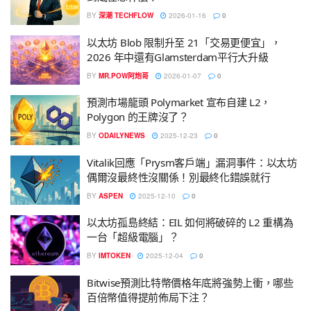
BY
深潮 TECHFLOW
2026-01-16
0
以太坊 Blob 限制升至 21「交易更便宜」，
2026 年中還有Glamsterdam平行大升級
BY
MR.POW阿炮哥
2026-01-07
0
預測市場龍頭 Polymarket 宣布自建 L2，
Polygon 的王牌沒了？
BY
ODAILYNEWS
2025-12-23
0
Vitalik回應「Prysm客戶端」漏洞事件：以太坊
偶爾沒最終性沒關係！別最終化錯誤就行
BY
ASPEN
2025-12-10
0
以太坊孤島終結：EIL 如何將破碎的 L2 重構為
一台「超級電腦」？
BY
IMTOKEN
2025-12-04
0
Bitwise預測比特幣價格年底將強勢上衝，哪些
百倍幣值得提前佈局下注？