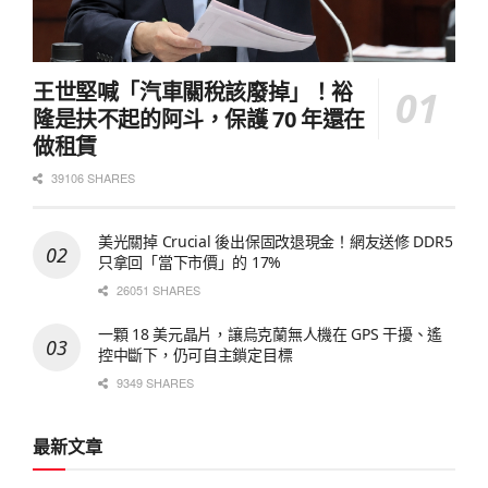
王世堅喊「汽車關稅該廢掉」！裕
隆是扶不起的阿斗，保護 70 年還在
做租賃
39106 SHARES
美光關掉 Crucial 後出保固改退現金！網友送修 DDR5
只拿回「當下市價」的 17%
26051 SHARES
一顆 18 美元晶片，讓烏克蘭無人機在 GPS 干擾、遙
控中斷下，仍可自主鎖定目標
9349 SHARES
最新文章