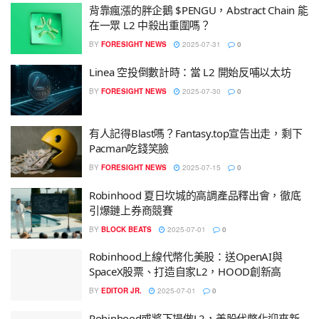
背靠瘋漲的胖企鵝 $PENGU，Abstract Chain 能
在一眾 L2 中殺出重圍嗎？
BY
FORESIGHT NEWS
2025-07-31
0
Linea 空投倒數計時：當 L2 開始反哺以太坊
BY
FORESIGHT NEWS
2025-07-30
0
有人記得Blast嗎？Fantasy.top宣告出走，剩下
Pacman吃錢笑臉
BY
FORESIGHT NEWS
2025-07-15
0
Robinhood 夏日坎城的高調產品釋出會，徹底
引爆鏈上券商競賽
BY
BLOCK BEATS
2025-07-01
0
Robinhood上線代幣化美股：送OpenAI與
SpaceX股票、打造自家L2，HOOD創新高
BY
EDITOR JR.
2025-07-01
0
Robinhood或將下場做L2，美股代幣化迎來新