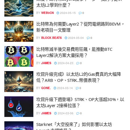
太坊L2學到什麼？
BY
WEB3CN
2024-05-15
0
比特幣為何需要Layer2？從閃電網路到BEVM，
新老項目一文整理
BY
BLOCK BEATS
2024-05-04
0
比特幣減半後交易費用狂飆，能推動BTC
Layer2解決方案大量採用？
BY
JAMES
2024-04-23
0
坎昆升級完成》以太坊L2的Gas費真的大幅降
低？ARB、OP、STRK..幣價表現？
BY
GONE.
2024-03-14
0
坎昆升級下週登場》STRK、OP大漲超30%，以
太坊Layer 2接棒拉漲？
BY
JAMES
2024-03-06
0
Starknet「大空投來了」如何影響以太坊