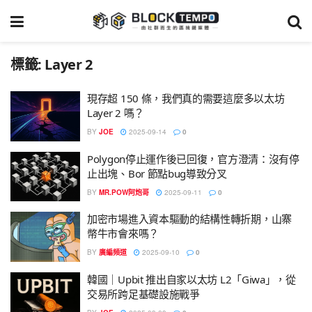
標籤:
Layer 2
現存超 150 條，我們真的需要這麼多以太坊
Layer 2 嗎？
BY
JOE
2025-09-14
0
Polygon停止運作後已回復，官方澄清：沒有停
止出塊、Bor 節點bug導致分叉
BY
MR.POW阿炮哥
2025-09-11
0
加密市場進入資本驅動的結構性轉折期，山寨
幣牛市會來嗎？
BY
廣編頻道
2025-09-10
0
韓國｜Upbit 推出自家以太坊 L2「Giwa」，從
交易所跨足基礎設施戰爭