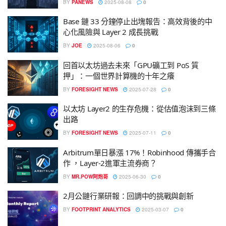
BY
PANEWS
2025-08-08
0
Base 鏈 33 分鐘停止出塊報告：高效背後的中
心化風險與 Layer 2 成長挑戰
BY
JOE
2025-08-06
0
回首以太坊過去未來「GPU礦工到 PoS 質
押」：一個世界計算機的十年之癢
BY
FORESIGHT NEWS
2025-07-28
0
以太坊 Layer2 的生存危機：從估值泡沫到三條
出路
BY
FORESIGHT NEWS
2025-07-11
0
Arbitrum單日暴漲 17%！Robinhood 傳攜手合
作 ，Layer-2進軍主流券商？
BY
MR.POW阿炮哥
2025-06-30
0
2月公鏈行業研報：回調中的挑戰與創新
BY
FOOTPRINT ANALYTICS
2025-03-07
0