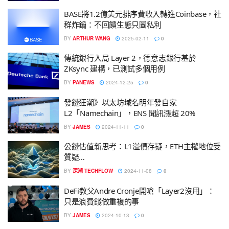
BASE將1.2億美元排序費收入轉進Coinbase，社
群炸鍋：不回饋生態只圖私利
BY
ARTHUR WANG
2025-02-11
0
傳統銀行入局 Layer 2，德意志銀行基於
ZKsync 建構，已測試多個用例
BY
PANEWS
2024-12-25
0
發鏈狂潮》以太坊域名明年發自家
L2「Namechain」，ENS 聞訊漲超 20%
BY
JAMES
2024-11-11
0
公鏈估值新思考：L1溢價存疑，ETH主權地位受
質疑…
BY
深潮 TECHFLOW
2024-11-08
0
DeFi教父Andre Cronje開嗆「Layer2沒用」：
只是浪費錢做重複的事
BY
JAMES
2024-10-13
0