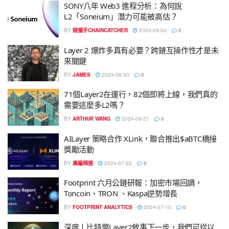
SONY八年 Web3 進程分析：為何說
L2「Soneium」潛力可能被高估？
BY
链捕手CHAINCATCHER
2024-09-04
0
Layer 2 爆炸多真有必要？跨鏈互操作性才是未
來關鍵
BY
JAMES
2024-08-30
0
71個Layer2在運行，82個即將上線，我們真的
需要這麼多L2嗎？
BY
ARTHUR WANG
2024-08-21
0
AILayer 策略合作 XLink，聯合推出$aBTC橋接
獎勵活動
BY
廣編頻道
2024-07-22
0
Footprint 六月公鏈研報：加密市場回調，
Toncoin、TRON 、Kaspa逆勢增長
BY
FOOTPRINT ANALYTICS
2024-07-10
0
深度丨比特幣Layer2敘事下一步，我們可從以