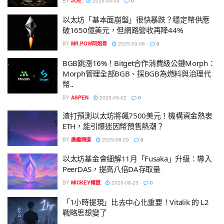
BY
JOE
2025-09-09
0
以太坊「基本面崩盤」很快暴跌？穩定幣供應
破1650億美元，但網路營收再降44%
BY
MR.POW阿炮哥
2025-09-08
0
BGB跳漲16%！Bitget合作消費級公鏈Morph：
Morph管理全部BGB、採BGB為燃料與治理代
幣..
BY
ASPEN
2025-09-02
0
渣打預測以太坊將飆7500美元！機構資金熱衷
ETH，能引爆迷因幣預售熱潮？
BY
廣編頻道
2025-08-29
0
以太坊基金會細解11月「Fusaka」升級：導入
PeerDAS，提高八倍DA存取量
BY
MICKEY帽鼠
2025-08-23
0
「1小時提現」比去中心化重要！Vitalik 的 L2
戰略思想變了