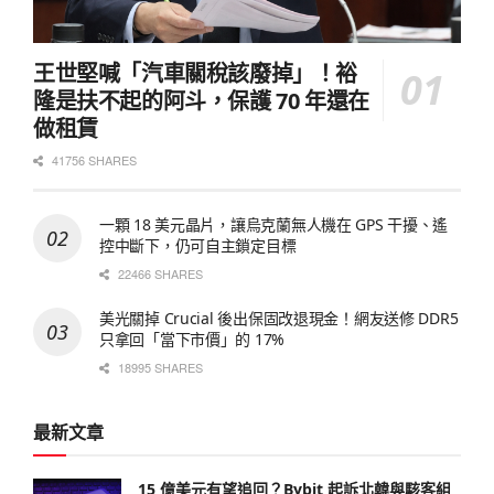
王世堅喊「汽車關稅該廢掉」！裕
隆是扶不起的阿斗，保護 70 年還在
做租賃
41756 SHARES
一顆 18 美元晶片，讓烏克蘭無人機在 GPS 干擾、遙
控中斷下，仍可自主鎖定目標
22466 SHARES
美光關掉 Crucial 後出保固改退現金！網友送修 DDR5
只拿回「當下市價」的 17%
18995 SHARES
最新文章
15 億美元有望追回？Bybit 起訴北韓與駭客組