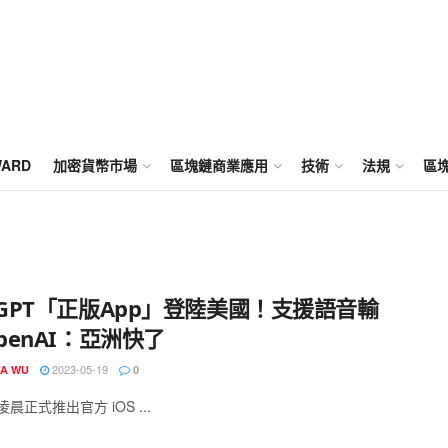
WARD
加密貨幣市場
區塊鏈商業應用
技術
法規
區
tGPT「正版App」登陸美國！支援語音輸
OpenAI：亞洲快了
2023-05-19
IA WU
0
 凌晨正式推出官方 iOS ...