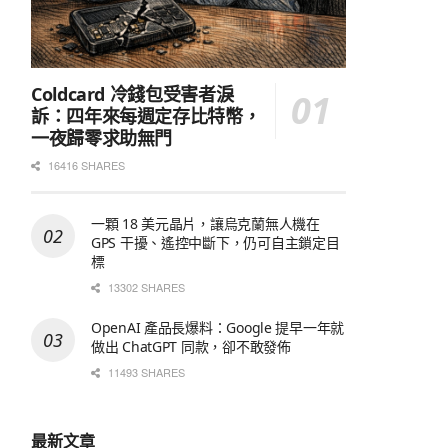
Coldcard 冷錢包受害者淚
訴：四年來每週定存比特幣，
一夜歸零求助無門
16416 SHARES
一顆 18 美元晶片，讓烏克蘭無人機在
GPS 干擾、遙控中斷下，仍可自主鎖定目
標
13302 SHARES
OpenAI 產品長爆料：Google 提早一年就
做出 ChatGPT 同款，卻不敢發佈
11493 SHARES
最新文章