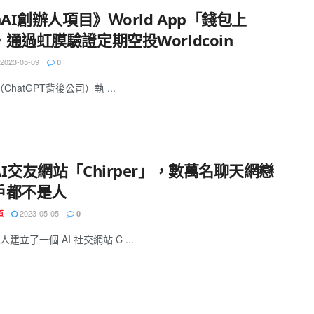
nAI創辦人項目》Ｗorld App「錢包上
通過虹膜驗證定期空投Worldcoin
2023-05-09
0
（ChatGPT背後公司）執 ...
I交友網站「Chirper」，數萬名聊天網戀
戶都不是人
2023-05-05
道
0
建立了一個 AI 社交網站 C ...