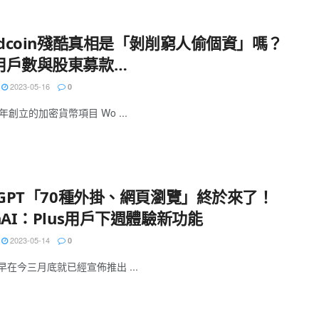
ldcoin殘酷真相是「剝削窮人偷個資」嗎？
用戶數與股東募款…
2023-05-16
0
0 年創立的加密貨幣項目 Wo ...
tGPT「70種外掛、網頁瀏覽」終於來了！
nAI：Plus用戶下週體驗新功能
2023-05-14
0
I 早在今三月底就已經宣佈推出 ...