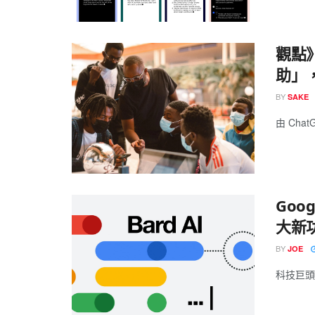
觀點》
助」
BY
SAKE
由 Chat
Goo
大新功
BY
JOE
科技巨頭 G