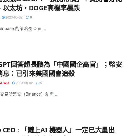
、以太坊，DOGE高機率暴跌
2023-05-02
0
nbase 的策略長 Con ...
atGPT回答趙長鵬為「中國國企高官」；幣安
消息：已引來美國國會追殺
2023-05-02
IA WU
0
易所幣安（Binance）創辦 ...
cle CEO : 「鏈上AI 機器人」一定已大量出