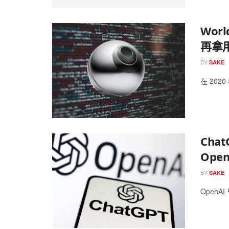
Wor
再拿
BY
SAKE
在 202
Cha
Ope
BY
SAKE
OpenA