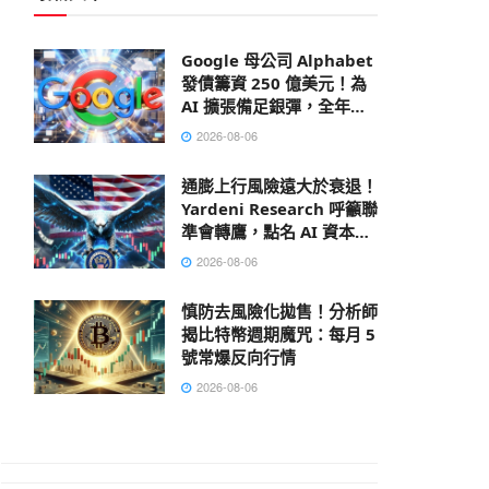
Google 母公司 Alphabet
發債籌資 250 億美元！為
AI 擴張備足銀彈，全年資
本支出上看 2050 億鎂
2026-08-06
通膨上行風險遠大於衰退！
Yardeni Research 呼籲聯
準會轉鷹，點名 AI 資本支
出成經濟救命丸
2026-08-06
慎防去風險化拋售！分析師
揭比特幣週期魔咒：每月 5
號常爆反向行情
2026-08-06