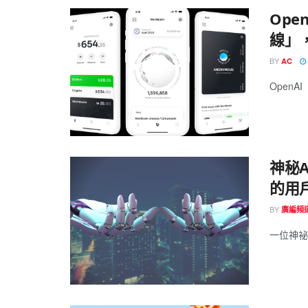
Ope
線」，
BY
AC
OpenAI
神秘A
的用
BY
廣編頻
一位神祕人