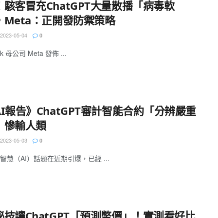
！駭客冒充ChatGPT大量散播「病毒軟
，Meta：正開發防禦策略
2023-05-04
0
ok 母公司 Meta 發佈 ...
I報告》ChatGPT審計智能合約「分辨嚴重
」慘輸人類
2023-05-03
0
智慧（AI）話題在近期引爆，已經 ...
秘技讓ChatGPT「預測幣價」！實測看好比