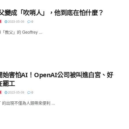
 教父變成「吹哨人」，他到底在怕什麼？
2023-05-09
道
0
「教父」的 Geoffrey ...
開始害怕AI！OpenAI公司被叫進白宮、好
在罷工
2023-05-09
道
0
PT 的出現不僅為人類帶來便利 ...