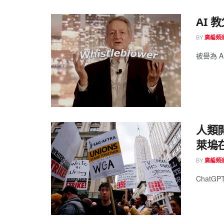
AI
BY
廣編頻
被譽為 AI
人類
萊塢
BY
廣編頻
ChatG