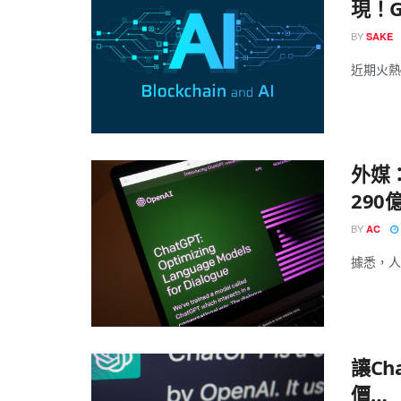
現！G
BY
SAKE
近期火熱的
外媒
290
BY
AC
據悉，人工
讓C
價…