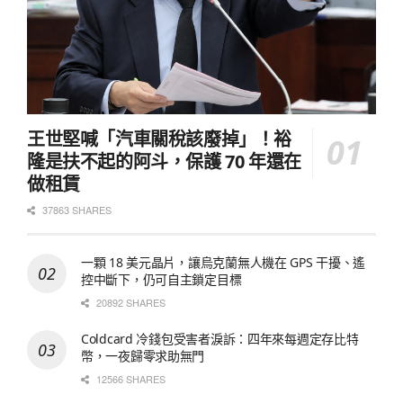
王世堅喊「汽車關稅該廢掉」！裕
隆是扶不起的阿斗，保護 70 年還在
做租賃
37863 SHARES
一顆 18 美元晶片，讓烏克蘭無人機在 GPS 干擾、遙
控中斷下，仍可自主鎖定目標
20892 SHARES
Coldcard 冷錢包受害者淚訴：四年來每週定存比特
幣，一夜歸零求助無門
12566 SHARES