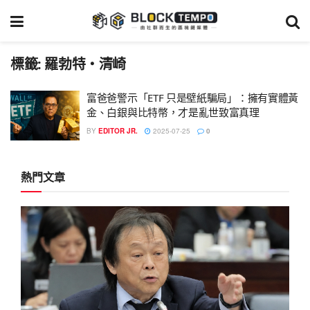
標籤:
羅勃特・清崎
富爸爸警示「ETF 只是壁紙騙局」：擁有實體黃
金、白銀與比特幣，才是亂世致富真理
BY
EDITOR JR.
2025-07-25
0
熱門文章