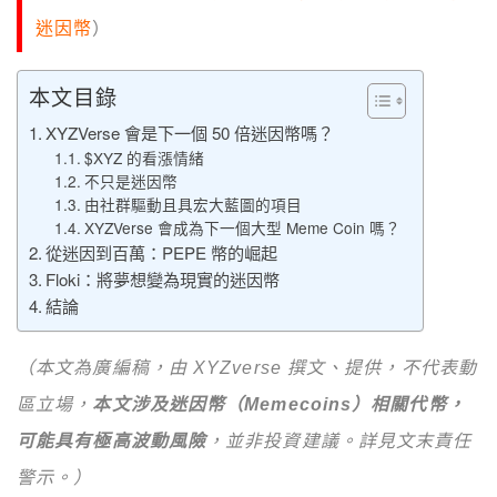
迷因幣
）
本文目錄
XYZVerse 會是下一個 50 倍迷因幣嗎？
$XYZ 的看漲情緒
不只是迷因幣
由社群驅動且具宏大藍圖的項目
XYZVerse 會成為下一個大型 Meme Coin 嗎？
從迷因到百萬：PEPE 幣的崛起
Floki：將夢想變為現實的迷因幣
結論
（本文為廣編稿，由 XYZverse 撰文、提供，不代表動
區立場，
本文涉及迷因幣（Memecoins）相關代幣，
可能具有極高波動風險
，並非投資建議。詳見文末責任
警示。
）