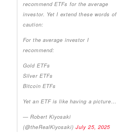
recommend ETFs for the average
investor. Yet I extend these words of
caution:
For the average investor I
recommend:
Gold ETFs
Silver ETFs
Bitcoin ETFs
Yet an ETF is like having a picture…
— Robert Kiyosaki
(@theRealKiyosaki)
July 25, 2025