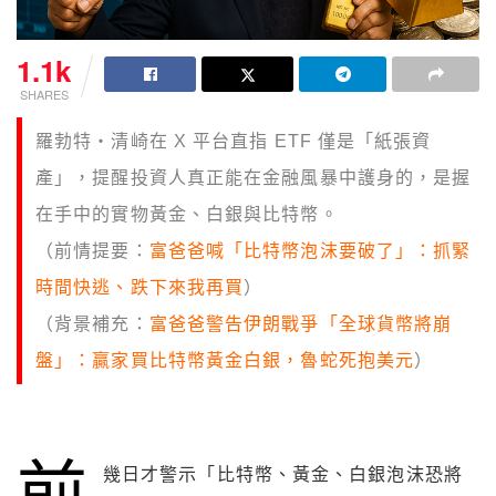
1.1k
SHARES
羅勃特・清崎在 X 平台直指 ETF 僅是「紙張資
產」，提醒投資人真正能在金融風暴中護身的，是握
在手中的實物黃金、白銀與比特幣。
（前情提要：
富爸爸喊「比特幣泡沫要破了」：抓緊
時間快逃、跌下來我再買
）
（背景補充：
富爸爸警告伊朗戰爭「全球貨幣將崩
盤」：贏家買比特幣黃金白銀，魯蛇死抱美元
）
前
幾日才警示「比特幣、黃金、白銀泡沫恐將