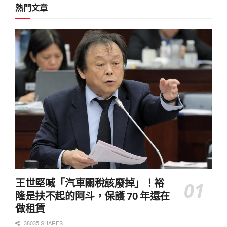
熱門文章
王世堅喊「汽車關稅該廢掉」！裕
隆是扶不起的阿斗，保護 70 年還在
做租賃
38035 SHARES