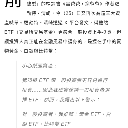
破裂」的暢銷書《富爸爸，窮爸爸》作者羅
勃特・清崎，今（25）日又再次為這三大資
產喊單。羅勃特・清崎透過 X 平台發文，稱雖然
ETF（交易所交易基金）更適合一般投資上手投資，但
讓投資人真正能在金融風暴中護身的，是握在手中的實
物黃金、白銀與比特幣：
小心紙面資產！
我知道 ETF 讓一般投資者更容易進行
投資……因此我確實建議一般投資者選
擇 ETF。然而，我提出以下警示：
對一般投資者，我推薦：黃金 ETF、白
銀 ETF、比特幣 ETF