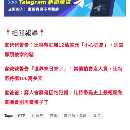
相關報導
富爸爸警告：比特幣狂飆12萬美元「小心追高」，別當
那頭被宰的豬
富爸爸警告「世界末日來了」：美債拍賣沒人買，比特
幣將衝100萬美元
富爸爸：窮人會窮是因怕犯錯，比特幣是史上最輕鬆致
富機會別再當傻子了
Tags:
ETF
比特幣
白銀
羅勃特・清崎
黃金