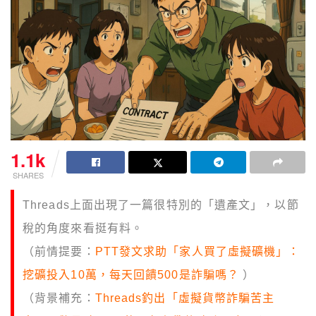
1.1k
SHARES
Threads上面出現了一篇很特別的「遺產文」，以節
稅的角度來看挺有料。
（前情提要：
PTT發文求助「家人買了虛擬礦機」：
挖礦投入10萬，每天回饋500是詐騙嗎？
）
（背景補充：
Threads釣出「虛擬貨幣詐騙苦主