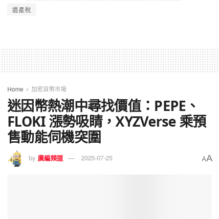
遺產稅
Home
加密貨幣市場
迷因幣熱潮中尋找價值：PEPE、
FLOKI 漲勢吸睛，XYZVerse 乘預
售動能伺機突圍
A
by
廣編頻道
2025-07-25
A