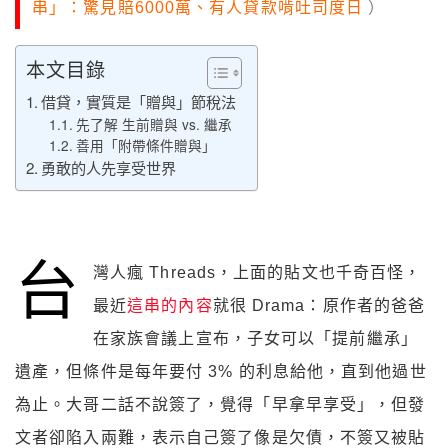
串」：驚見賠6000萬、有人貸款啃吐司度日
）
本文目錄
借貸，實質是「贈與」節稅法
先了解 生前贈與 vs. 繼承
善用「附帶條件贈與」
勇敢的人先享受世界
台
灣人瘋 Threads，上面的貼文也千奇百怪，
最近
這串的內容
就很 Drama：原作者的爸爸
在家族會議上宣布，子女可以「提前繼承」
遺產，但條件是每年要付 3% 的利息給他，直到他過世
為止。大哥二話不說簽了，覺得「早拿早享受」，但發
文者卻陷入兩難，表示自己簽了像是欠債，不簽又被貼