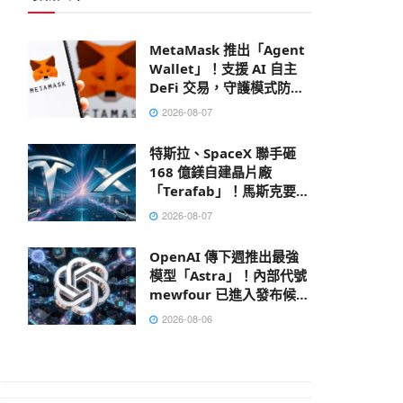
MetaMask 推出「Agent
Wallet」！支援 AI 自主
DeFi 交易，守護模式防禦
鏈上風險
2026-08-07
特斯拉、SpaceX 聯手砸
168 億鎂自建晶片廠
「Terafab」！馬斯克要打
造地表最大建築
2026-08-07
OpenAI 傳下週推出最強
模型「Astra」！內部代號
mewfour 已進入發布候選
階段
2026-08-06