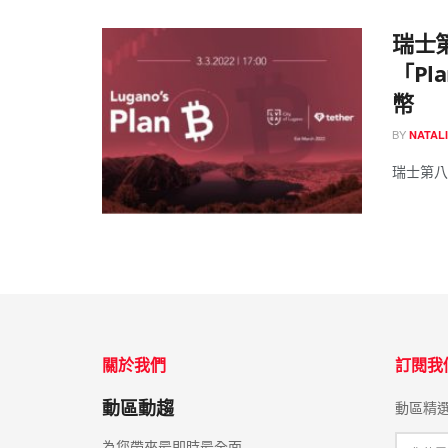
瑞士第
「Pl
幣
BY
NATAL
瑞士第八大
關於我們
訂閱我
動區動趨
動區精
為您帶來最即時最全面