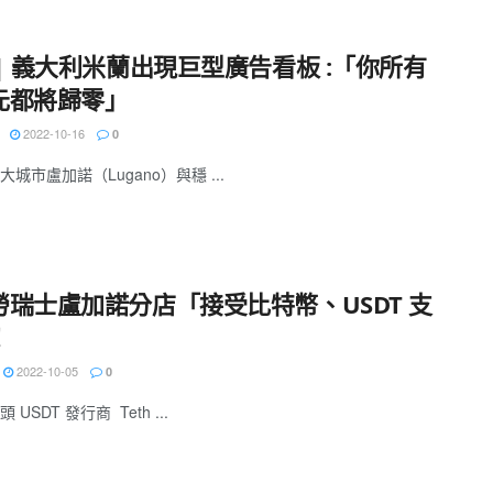
| 義大利米蘭出現巨型廣告看板 :「你所有
元都將歸零」
2022-10-16
0
城市盧加諾（Lugano）與穩 ...
勞瑞士盧加諾分店「接受比特幣、USDT 支
！
2022-10-05
0
USDT 發行商 Teth ...