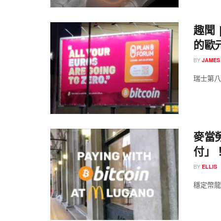
趣聞 
的歐
BY
JAMES
瑞士第八大
麥當
付」
BY
ELLIS
穩定幣龍頭 