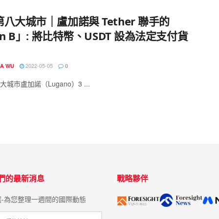
八大城市｜盧加諾與 Tether 聯手的
an B」: 將比特幣、USDT 設為法定支付貨
2022-05-05
IA WU
0
城市盧加諾（Lugano）3 ...
們的最新消息
戰略夥伴
選-為您整理一週間的國際動態