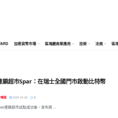
WARD
加密貨幣市場
區塊鏈商業應用
技術
法規
區
連鎖超市Spar：在瑞士全國門市啟動比特幣
2025-04-28
EY帽鼠
0
par連鎖超市試點成功後，宣布將 ...