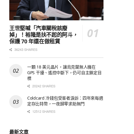
王世堅喊「汽車關稅該廢
掉」！裕隆是扶不起的阿斗，
保護 70 年還在做租賃
36243 SHARES
一顆 18 美元晶片，讓烏克蘭無人機在
GPS 干擾、遙控中斷下，仍可自主鎖定目
標
20242 SHARES
Coldcard 冷錢包受害者淚訴：四年來每週
定存比特幣，一夜歸零求助無門
12512 SHARES
最新文章