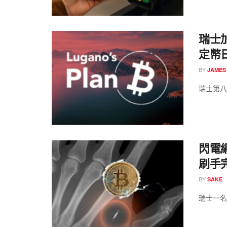
瑞士
定幣
BY
JAMES
瑞士第八大
閃電
刷手
BY
SAKE
瑞士一名匿