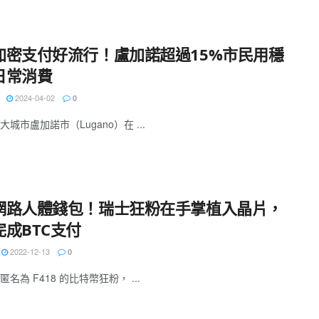
加密支付好流行！盧加諾超過15%市民用穩
日常消費
2024-04-02
0
城市盧加諾市（Lugano）在 ...
網路人體錢包！瑞士狂粉在手掌植入晶片，
完成BTC支付
2022-12-13
0
名為 F418 的比特幣狂粉， ...