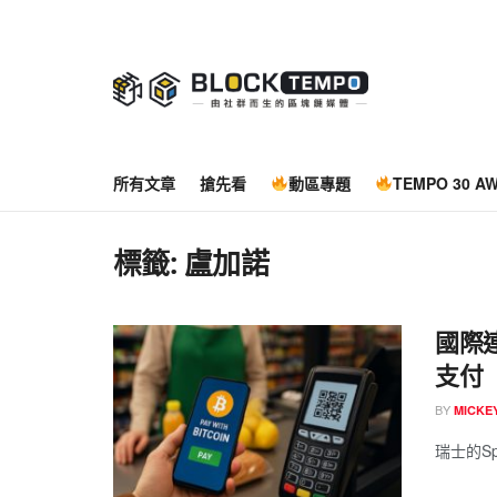
所有文章
搶先看
動區專題
TEMPO 30 A
標籤:
盧加諾
國際
支付
BY
MICK
瑞士的S