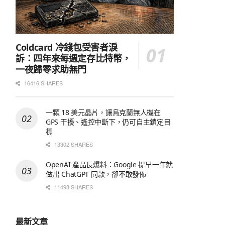
Coldcard 冷錢包受害者淚
訴：四年來每週定存比特幣，
一夜歸零求助無門
16416 SHARES
一顆 18 美元晶片，讓烏克蘭無人機在
GPS 干擾、遙控中斷下，仍可自主鎖定目
標
13302 SHARES
OpenAI 產品長爆料：Google 提早一年就
做出 ChatGPT 同款，卻不敢發佈
11493 SHARES
最新文章