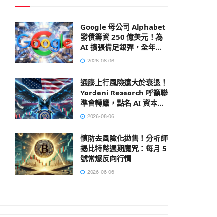
Google 母公司 Alphabet
發債籌資 250 億美元！為
AI 擴張備足銀彈，全年資
本支出上看 2050 億鎂
2026-08-06
通膨上行風險遠大於衰退！
Yardeni Research 呼籲聯
準會轉鷹，點名 AI 資本支
出成經濟救命丸
2026-08-06
慎防去風險化拋售！分析師
揭比特幣週期魔咒：每月 5
號常爆反向行情
2026-08-06