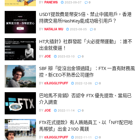
BY
PANEWS
2023-09-07
0
USDT提款費是幣安5倍、禁止中國用戶，香港
持牌交易所HashKey能成功吸引用戶？
BY
NATALIA WU
2023-08-05
0
HT大插針》社群發起「火必提幣運動」：誰不
出金就傻逼！
BY
JOE
2023-03-10
0
SBF 辯「從沒出金領過錢」：FTX 一直有財務風
控，新CEO不熟悉公司運作
BY
0XJIGGLYPUFF
2022-12-06
0
巴哈馬不背鍋》否認令 FTX 優先提款、當局已
介入調查
BY
JOE
2022-11-14
0
FTX花式提款》有人賄賂員工、以「NFT配巴哈
馬帳號」出金 2100 萬鎂
BY
0XJIGGLYPUFF
2022-11-11
0