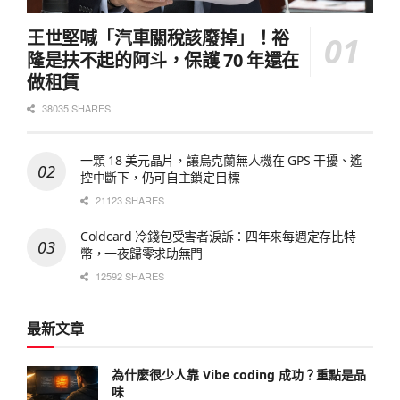
王世堅喊「汽車關稅該廢掉」！裕
隆是扶不起的阿斗，保護 70 年還在
做租賃
38035 SHARES
一顆 18 美元晶片，讓烏克蘭無人機在 GPS 干擾、遙
控中斷下，仍可自主鎖定目標
21123 SHARES
Coldcard 冷錢包受害者淚訴：四年來每週定存比特
幣，一夜歸零求助無門
12592 SHARES
最新文章
為什麼很少人靠 Vibe coding 成功？重點是品
味