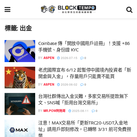
標籤:
出金
Coinbase 傳「開放中國用戶註冊」！支援 +86
手機號、身份證 KYC
BY
ASPEN
2026-07-15
0
老虎國際宣布 6/12 起暫停中國境內投資者「新
開倉與入金」，存量用戶只能賣不能買
BY
ASPEN
2026-06-02
0
台灣社群傳出入金災難，多家交易所提款無下
文、SNS喊「拒用台灣交易所」
BY
MR.POW阿炮哥
2025-08-11
0
注意！MAX交易所「更新TRC20-USDT入金地
址」請用戶即刻修改，已轉幣 3/31 前可免費撈
幣