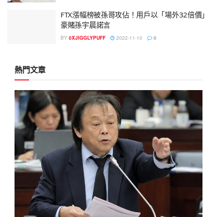
FTX漲幅榜被孫哥攻佔！用戶以「場外32倍價」
豪賭孫宇晨諾言
BY
0XJIGGLYPUFF
2022-11-10
0
熱門文章