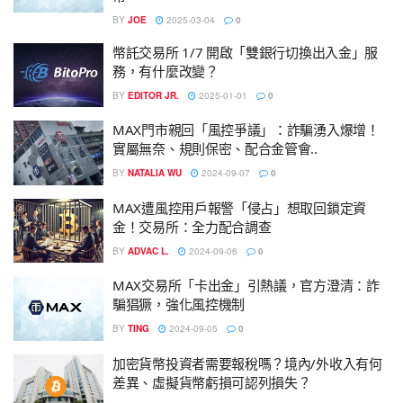
BY
JOE
2025-03-04
0
幣託交易所 1/7 開啟「雙銀行切換出入金」服
務，有什麼改變？
BY
EDITOR JR.
2025-01-01
0
MAX門市親回「風控爭議」：詐騙湧入爆增！
實屬無奈、規則保密、配合金管會..
BY
NATALIA WU
2024-09-07
0
MAX遭風控用戶報警「侵占」想取回鎖定資
金！交易所：全力配合調查
BY
ADVAC L.
2024-09-06
0
MAX交易所「卡出金」引熱議，官方澄清：詐
騙猖獗，強化風控機制
BY
TING
2024-09-05
0
加密貨幣投資者需要報稅嗎？境內/外收入有何
差異、虛擬貨幣虧損可認列損失？