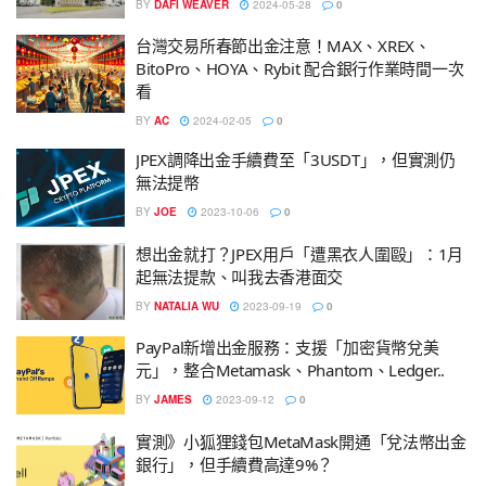
BY
DAFI WEAVER
2024-05-28
0
台灣交易所春節出金注意！MAX、XREX、
BitoPro、HOYA、Rybit 配合銀行作業時間一次
看
BY
AC
2024-02-05
0
JPEX調降出金手續費至「3USDT」，但實測仍
無法提幣
BY
JOE
2023-10-06
0
想出金就打？JPEX用戶「遭黑衣人圍毆」：1月
起無法提款、叫我去香港面交
BY
NATALIA WU
2023-09-19
0
PayPal新增出金服務：支援「加密貨幣兌美
元」，整合Metamask、Phantom、Ledger..
BY
JAMES
2023-09-12
0
實測》小狐狸錢包MetaMask開通「兌法幣出金
銀行」，但手續費高達9%？