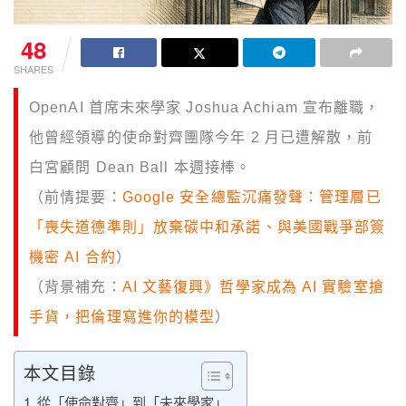
48
SHARES
OpenAI 首席未來學家 Joshua Achiam 宣布離職，
他曾經領導的使命對齊團隊今年 2 月已遭解散，前
白宮顧問 Dean Ball 本週接棒。
（前情提要：
Google 安全總監沉痛發聲：管理層已
「喪失道德準則」放棄碳中和承諾、與美國戰爭部簽
機密 AI 合約
）
（背景補充：
AI 文藝復興》哲學家成為 AI 實驗室搶
手貨，把倫理寫進你的模型
）
本文目錄
從「使命對齊」到「未來學家」