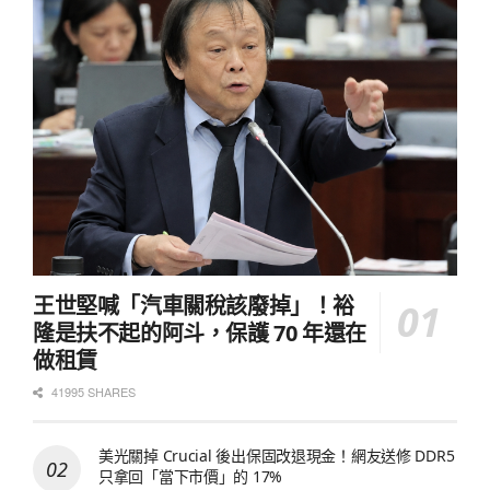
王世堅喊「汽車關稅該廢掉」！裕
隆是扶不起的阿斗，保護 70 年還在
做租賃
41995 SHARES
美光關掉 Crucial 後出保固改退現金！網友送修 DDR5
只拿回「當下市價」的 17%