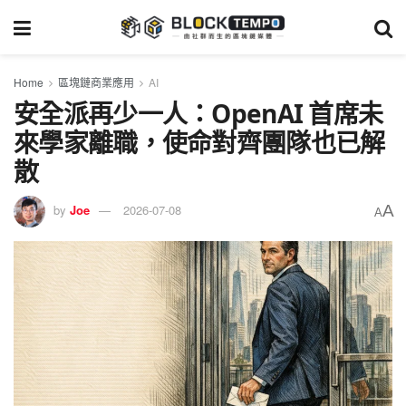
Home
區塊鏈商業應用
AI
安全派再少一人：OpenAI 首席未
來學家離職，使命對齊團隊也已解
散
A
by
Joe
2026-07-08
A