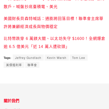
散戶，喊盤抄底臺積電、美光
美國財長貝森特喊話：通膨將回落目標！聯準會主席華
許將兼顧經濟成長與物價穩定
比特幣跌穿 6 萬鎂大關、以太坊失守 $1600！全網爆倉
逾 6.5 億美元「近 14 萬人遭砍頭」
Tags:
Jeffrey Gundlach
Kevin Warsh
Tom Lee
美債殖利率
聯準會
關於我們