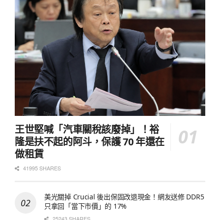
王世堅喊「汽車關稅該廢掉」！裕
隆是扶不起的阿斗，保護 70 年還在
做租賃
41995 SHARES
美光關掉 Crucial 後出保固改退現金！網友送修 DDR5
只拿回「當下市價」的 17%
25243 SHARES