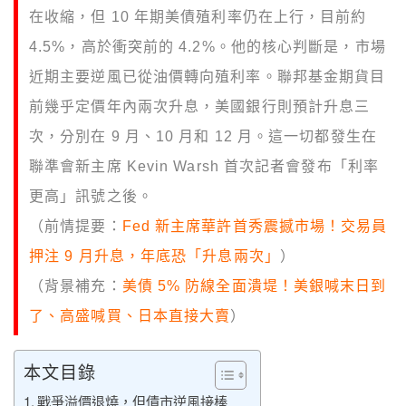
在收縮，但 10 年期美債殖利率仍在上行，目前約
4.5%，高於衝突前的 4.2%。他的核心判斷是，市場
近期主要逆風已從油價轉向殖利率。聯邦基金期貨目
前幾乎定價年內兩次升息，美國銀行則預計升息三
次，分別在 9 月、10 月和 12 月。這一切都發生在
聯準會新主席 Kevin Warsh 首次記者會發布「利率
更高」訊號之後。
（前情提要：
Fed 新主席華許首秀震撼市場！交易員
押注 9 月升息，年底恐「升息兩次」
）
（背景補充：
美債 5% 防線全面潰堤！美銀喊末日到
了、高盛喊買、日本直接大賣
）
本文目錄
戰爭溢價退燒，但債市逆風接棒