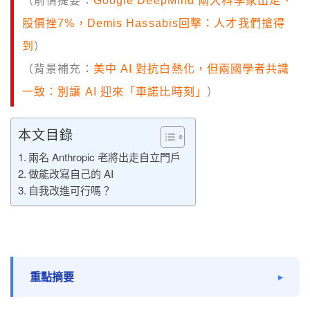
（前情提要：
Google DeepMind 兩大科學家出走、
股價挫7%，Demis Hassabis回擊：人才我們搶得
到
）
（背景補充：
美中 AI 對抗白熱化，但兩國學者共識
一致：別讓 AI 迎來「車諾比時刻」
）
本文目錄
兩名 Anthropic 老將出走自立門戶
做能改寫自己的 AI
自我改進可行嗎？
重點摘要