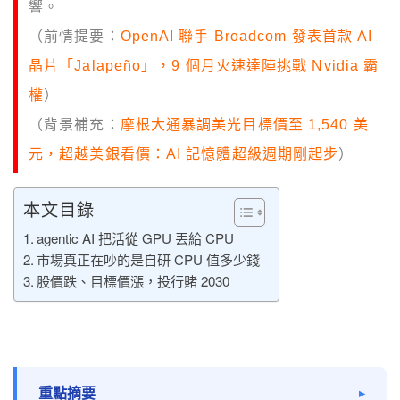
響。
（前情提要：
OpenAI 聯手 Broadcom 發表首款 AI
晶片「Jalapeño」，9 個月火速達陣挑戰 Nvidia 霸
權
）
（背景補充：
摩根大通暴調美光目標價至 1,540 美
元，超越美銀看價：AI 記憶體超級週期剛起步
）
本文目錄
agentic AI 把活從 GPU 丟給 CPU
市場真正在吵的是自研 CPU 值多少錢
股價跌、目標價漲，投行賭 2030
重點摘要