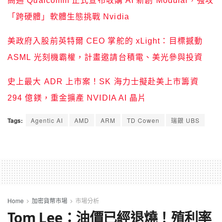
高通 Qualcomm 正式宣布收購 AI 新創 Modular，強攻
「跨硬體」軟體生態挑戰 Nvidia
美政府入股前英特爾 CEO 掌舵的 xLight：目標撼動
ASML 光刻機霸權，計畫邀請台積電、美光參與投資
史上最大 ADR 上市案！SK 海力士擬赴美上市籌資
294 億鎂，重金擴產 NVIDIA AI 晶片
Tags:
Agentic AI
AMD
ARM
TD Cowen
瑞銀 UBS
Home
加密貨幣市場
市場分析
Tom Lee：油價已經退燒！殖利率