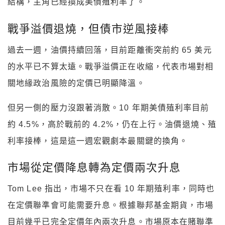
結構，主角已經換成美債殖利率了。
戰爭溢價退燒，但債市逆風接棒
過去一週，油價持續回落，目前距離衝突前約 65 美元
的水平已不算太遠。戰爭溢價正在收縮，代表市場對相
關地緣政治風險的定價已明顯降溫。
但另一側的壓力沒跟著消散。10 年期美債殖利率目前
約 4.5%，高於戰前的 4.2%，仍在上行。油價退燒、殖
利率接棒，這是這一週宏觀劇本最關鍵的換角。
市場從定價降息轉為定價兩次升息
Tom Lee 指出，市場不只在看 10 年期殖利率，同時也
在定價聯準會可能需要升息。根據聯邦基金期貨，市場
目前幾乎已完全定價年內兩次升息。市場原本在賭聯準