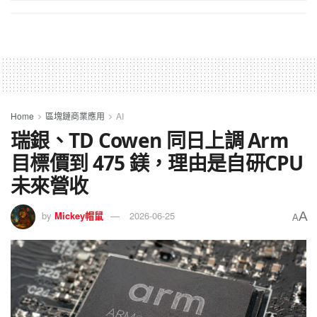
Home
區塊鏈商業應用
AI
瑞銀、TD Cowen 同日上調 Arm
目標價到 475 鎂，理由是自研CPU
未來營收
A
by
Mickey帽鼠
2026-06-25
A