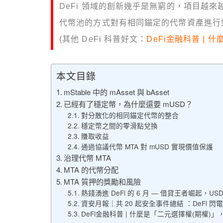
DeFi 領域的創新幾乎是無窮的，項目越來越多
代幣池的方式對有相同錨定的代幣資產進行
(其他 DeFi 科普好文：
DeFi金融科普 |
本文目錄
mStable 中的 mAsset 與 bAsset
已經有了穩定幣，為什麼還要 mUSD？
對分散化的相同錨定代幣的整合
穩定幣之間的零滑點兌換
賺取收益
通過協議代幣 MTA 對 mUSD 實現價值保護
治理代幣 MTA
MTA 的代幣分配
MTA 質押的獎勵和風險
熱錢湧進 DeFi 的 6 月 — 借貸王者崛起，U
資安月報｜共 20 起安全事件總結 ：DeFi 
DeFi金融科普 | 什麼是「二元選擇權(期權)