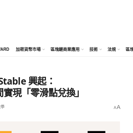
WARD
加密貨幣市場
區塊鏈商業應用
技術
法規
區
able 興起：
USD 間實現「零滑點兌換」
教學
A
A