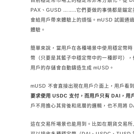
目前穩定幣市場上的穩定幣非常分散化，從 DAI
PAX、GUSD ……..它們要做的事情都是
會給用戶帶來體驗上的煩惱。mUSD 試圖
體驗。
簡單來說，當用戶在各種場景中使用穩定幣時
幣（只要是其籃子中穩定幣中的一種即可），例如 U
用戶的存儲會自動鑄造生成 mUSD。
mUSD 不會直接出現在用戶介面上，用戶看
要求使用 USDC 支付，而用戶只有 DAI，用
戶不用擔心其背後和底層的邏輯，也不用將 DAI
這在交易所場景也能用到。比如在期貨交易所上，mS
可以接收多種穩定幣（DAI、USDC、TUSD