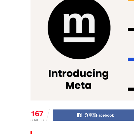
167
分享至Facebook
SHARES