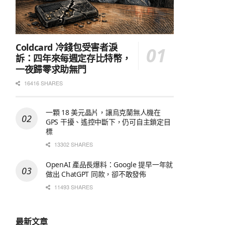
Coldcard 冷錢包受害者淚
訴：四年來每週定存比特幣，
一夜歸零求助無門
16416 SHARES
一顆 18 美元晶片，讓烏克蘭無人機在
GPS 干擾、遙控中斷下，仍可自主鎖定目
標
13302 SHARES
OpenAI 產品長爆料：Google 提早一年就
做出 ChatGPT 同款，卻不敢發佈
11493 SHARES
最新文章