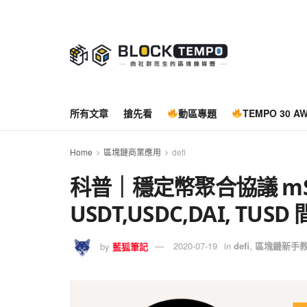
所有文章
搶先看
動區專題
TEMPO 30 A
Home
區塊鏈商業應用
defi
科普｜穩定幣聚合協議 mSt
USDT,USDC,DAI, T
by
藍狐筆記
2020-07-19
in
defi
,
區塊鏈新手