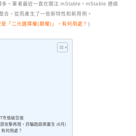
。筆者最近一直在關注 mStable。mStable 通過
整合，從而產生了一些新特性和新用例。
 什麼是「二元選擇權(期權)」，有何用處？
)
SDT市值破百億
閃電貸攻擊再現，詐騙跑路案叢生 (6月)
」，有何用處？