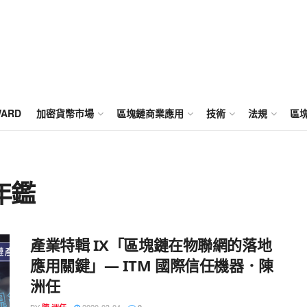
WARD
加密貨幣市場
區塊鏈商業應用
技術
法規
區
年鑑
產業特輯 IX「區塊鏈在物聯網的落地
應用關鍵」— ITM 國際信任機器．陳
洲任