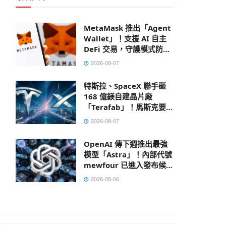
MetaMask 推出「Agent
Wallet」！支援 AI 自主
DeFi 交易，守護模式防禦
鏈上風險
2026-08-07
特斯拉、SpaceX 聯手砸
168 億鎂自建晶片廠
「Terafab」！馬斯克要打
造地表最大建築
2026-08-07
OpenAI 傳下週推出最強
模型「Astra」！內部代號
mewfour 已進入發布候選
階段
2026-08-06