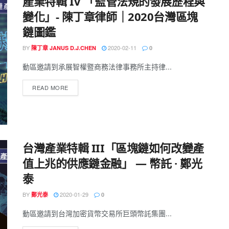
產業特輯 IV 「監管法規的發展歷程與
變化」- 陳丁章律師｜2020台灣區塊
鏈圖鑑
BY
2020-02-11
陳丁章 JANUS D.J.CHEN
0
動區邀請到承展智權暨商務法律事務所主持律...
READ MORE
台灣產業特輯 III「區塊鏈如何改變產
值上兆的供應鏈金融」 — 幣託 · 鄭光
泰
BY
2020-01-29
鄭光泰
0
動區邀請到台灣加密貨幣交易所巨頭幣託集團...