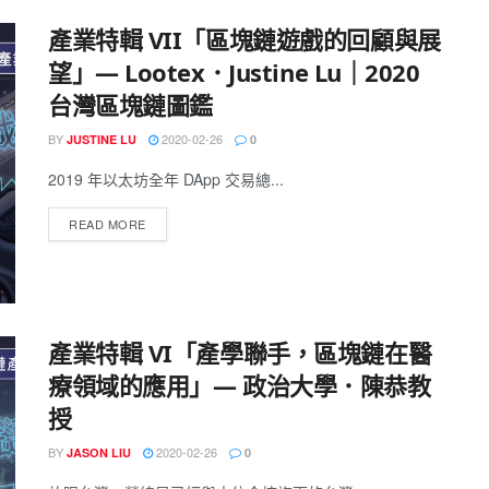
產業特輯 VII「區塊鏈遊戲的回顧與展
望」— Lootex．Justine Lu｜2020
台灣區塊鏈圖鑑
BY
2020-02-26
JUSTINE LU
0
2019 年以太坊全年 DApp 交易總...
READ MORE
產業特輯 VI「產學聯手，區塊鏈在醫
療領域的應用」— 政治大學．陳恭教
授
BY
2020-02-26
JASON LIU
0