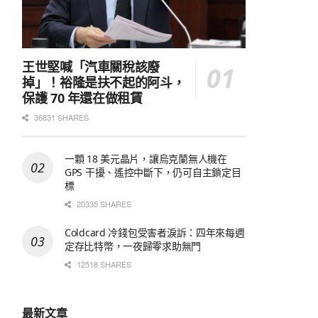
王世堅喊「汽車關稅該廢
掉」！裕隆是扶不起的阿斗，
保護 70 年還在做租賃
36831 SHARES
一顆 18 美元晶片，讓烏克蘭無人機在
GPS 干擾、遙控中斷下，仍可自主鎖定目
標
20335 SHARES
Coldcard 冷錢包受害者淚訴：四年來每週
定存比特幣，一夜歸零求助無門
12518 SHARES
最新文章