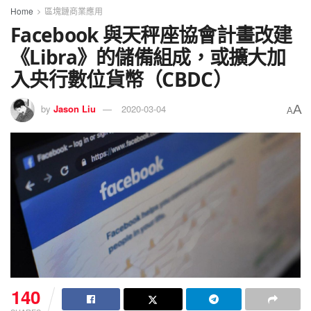
Home
區塊鏈商業應用
Facebook 與天秤座協會計畫改建
《Libra》的儲備組成，或擴大加
入央行數位貨幣（CBDC）
A
by
Jason Liu
2020-03-04
A
140