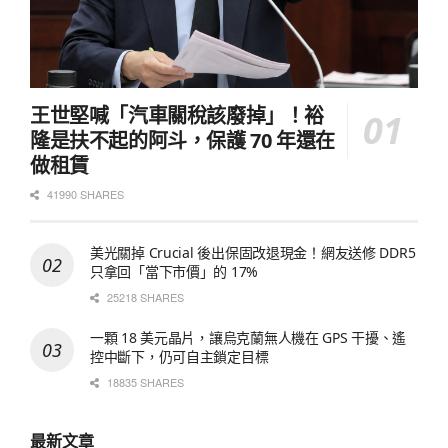
王世堅喊「汽車關稅該廢掉」！裕
隆是扶不起的阿斗，保護 70 年還在
做租賃
41990 SHARES
美光關掉 Crucial 後出保固改退現金！網友送修 DDR5
只拿回「當下市價」的 17%
25218 SHARES
一顆 18 美元晶片，讓烏克蘭無人機在 GPS 干擾、遙
控中斷下，仍可自主鎖定目標
18835 SHARES
最新文章