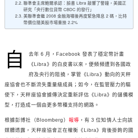
聯準會主席鮑爾承認：臉書 Libra 敲響了警鐘，美國正
研究「央行數位貨幣 CBDC 的發行」
美聯準會繼 2008 金融海嘯後再度緊急降息 2 碼，比特
幣價位隨美股市場重挫 2.2%
自
去年 6 月，Facebook 發表了穩定幣計畫
《Libra》的白皮書以來，便頻頻遭到各國政
府及央行的阻撓，掌管《Libra》動向的天秤
座協會也不斷流失重量級成員；如今，在監管壓力的驅
使下，天秤座協會據傳決定重新評估《Libra》的儲備模
型，打造成一個由更多幣種支持的網路。
根據彭博社（Bloomberg）
報導
，有 3 位知情人士向該
媒體透露，天秤座協會正在權衡《Libra》背後掛鉤的國