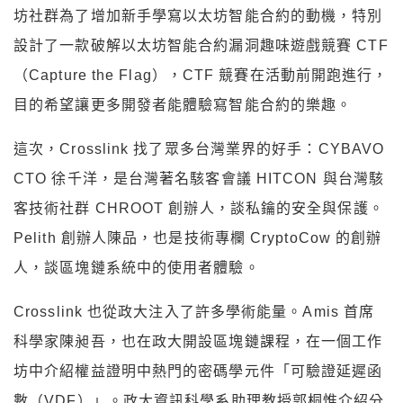
坊社群為了增加新手學寫以太坊智能合約的動機，特別
設計了一款破解以太坊智能合約漏洞趣味遊戲競賽 CTF
（Capture the Flag），CTF 競賽在活動前開跑進行，
目的希望讓更多開發者能體驗寫智能合約的樂趣。
這次，Crosslink 找了眾多台灣業界的好手：CYBAVO
CTO 徐千洋，是台灣著名駭客會議 HITCON 與台灣駭
客技術社群 CHROOT 創辦人，談私鑰的安全與保護。
Pelith 創辦人陳品，也是技術專欄 CryptoCow 的創辦
人，談區塊鏈系統中的使用者體驗。
Crosslink 也從政大注入了許多學術能量。Amis 首席
科學家陳昶吾，也在政大開設區塊鏈課程，在一個工作
坊中介紹權益證明中熱門的密碼學元件「可驗證延遲函
數（VDF）」。政大資訊科學系助理教授郭桐惟介紹分