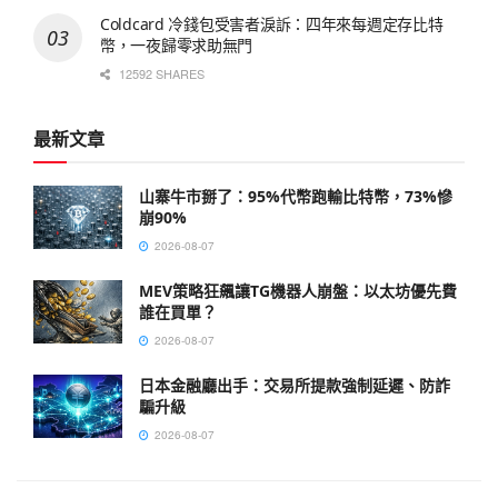
Coldcard 冷錢包受害者淚訴：四年來每週定存比特
幣，一夜歸零求助無門
12592 SHARES
最新文章
山寨牛市掰了：95%代幣跑輸比特幣，73%慘
崩90%
2026-08-07
MEV策略狂飆讓TG機器人崩盤：以太坊優先費
誰在買單？
2026-08-07
日本金融廳出手：交易所提款強制延遲、防詐
騙升級
2026-08-07