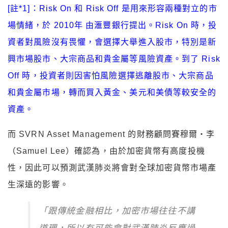
[註*1]：Risk On 和 Risk Off 是用來形容兩種對立的市
場情緒，於 2010年 由滙豐銀行提出。Risk On 時，投
資者對風險沒有畏懼，會選擇大舉進入股市，特別是新
興市場股市、大宗商品和貴金屬等風險資產。到了 Risk
Off 時，投資者則因害怕風險選擇逃離股市、大宗商品
和貴金屬市場，轉而買入黃金、美元和美債等較安全的
資產。
而 SVRN Asset Management 的財務顧問賽穆爾・李
（Samuel Lee）確認為，由於加密貨幣有高度投機
性，因此可以預測武漢肺炎將會對全球加密貨幣市場產
生深遠的影響。
「跟傳統金融相比，加密市場往往不講
道理，所以有可能會對武漢肺炎反應過