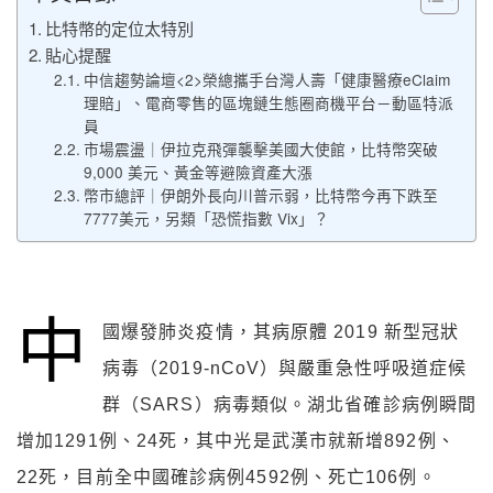
比特幣的定位太特別
貼心提醒
中信趨勢論壇<2>榮總攜手台灣人壽「健康醫療eClaim
理賠」、電商零售的區塊鏈生態圈商機平台－動區特派
員
市場震盪｜伊拉克飛彈襲擊美國大使館，比特幣突破
9,000 美元、黃金等避險資產大漲
幣市總評｜伊朗外長向川普示弱，比特幣今再下跌至
7777美元，另類「恐慌指數 Vix」？
中
國爆發肺炎疫情，其病原體 2019 新型冠狀
病毒（2019-nCoV）與嚴重急性呼吸道症候
群（SARS）病毒類似。湖北省確診病例瞬間
增加1291例、24死，其中光是武漢市就新增892例、
22死，目前全中國確診病例4592例、死亡106例。