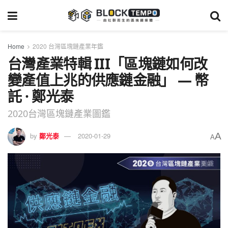
Home
2020 台灣區塊鏈產業年鑑
台灣產業特輯 III「區塊鏈如何改
變產值上兆的供應鏈金融」 — 幣
託 · 鄭光泰
2020台灣區塊鏈產業圖鑑
A
by
鄭光泰
2020-01-29
A