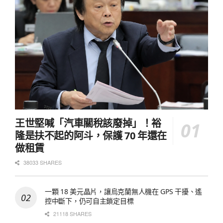
王世堅喊「汽車關稅該廢掉」！裕
隆是扶不起的阿斗，保護 70 年還在
做租賃
38033 SHARES
一顆 18 美元晶片，讓烏克蘭無人機在 GPS 干擾、遙
控中斷下，仍可自主鎖定目標
21118 SHARES