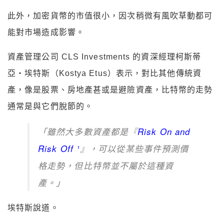
此外，加密貨幣的市值很小，因次稍微有風吹草動都可
能對市場造成影響。
資產管理公司 CLS Investments 的資深經理柯斯蒂
亞・埃特斯（Kostya Etus）表示，對比其他傳統資
產，像是股票、房地產甚或是避險資產，比特幣的走勢
通常是與它們脫節的。
「雖然大多數資產都是『
Risk On and
Risk Off ¹
』，可以從某些事件預測價
格走勢，但比特幣並不屬於這種資
產。」
埃特斯說道。