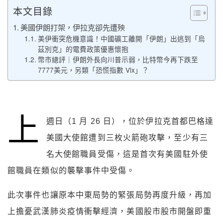
本文目錄
美國伊朗打架，伊拉克卻先遭殃
美伊衝突危機意識！中國礦工離開「伊朗」出逃到「烏
茲別克」的電費政策優惠懷抱
幣市總評｜伊朗外長向川普示弱，比特幣今再下跌至
7777美元，另類「恐慌指數 Vix」？
上
週日（1 月 26 日），位於伊拉克首都巴格達
美國大使館遭到三枚火箭砲攻擊，至少有三
名大使館職員受傷，這是首次有美國駐外使
館職員在類似的襲擊事件中受傷。
此次事件也讓原本中東局勢的緊張局勢再度升級，再加
上擔憂武漢肺炎疫情衝擊經濟，美國股市股市開盤即重