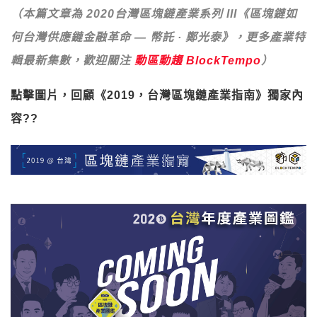
（本篇文章為 2020台灣區塊鏈產業系列 III《區塊鏈如
何台灣供應鏈金融革命 — 幣託 · 鄭光泰》，更多產業特
輯最新集數，歡迎關注
動區動趨 BlockTempo
）
點擊圖片，回顧《2019，台灣區塊鏈產業指南》獨家內
容?️?️