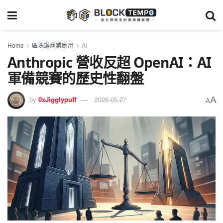
Home
區塊鏈商業應用
AI
Anthropic 營收反超 OpenAI：AI
軍備競賽的歷史性翻盤
A
by
0xJigglypuff
2026-05-27
A