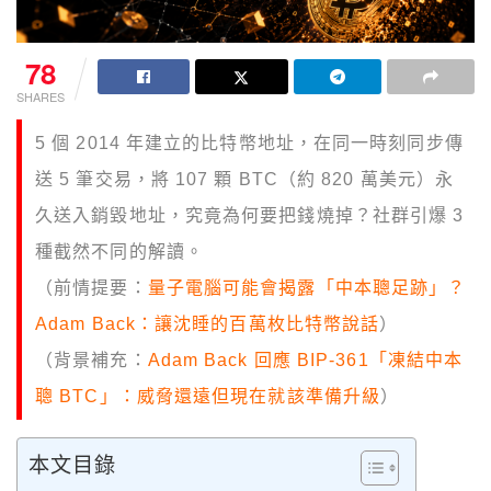
78
SHARES
5 個 2014 年建立的比特幣地址，在同一時刻同步傳
送 5 筆交易，將 107 顆 BTC（約 820 萬美元）永
久送入銷毀地址，究竟為何要把錢燒掉？社群引爆 3
種截然不同的解讀。
（前情提要：
量子電腦可能會揭露「中本聰足跡」？
Adam Back：讓沈睡的百萬枚比特幣說話
）
（背景補充：
Adam Back 回應 BIP-361「凍結中本
聰 BTC」：威脅還遠但現在就該準備升級
）
本文目錄