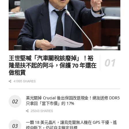
王世堅喊「汽車關稅該廢掉」！裕
隆是扶不起的阿斗，保護 70 年還在
做租賃
41995 SHARES
美光關掉 Crucial 後出保固改退現金！網友送修 DDR5
只拿回「當下市價」的 17%
25243 SHARES
一顆 18 美元晶片，讓烏克蘭無人機在 GPS 干擾、遙
控中斷下，仍可自主鎖定目標