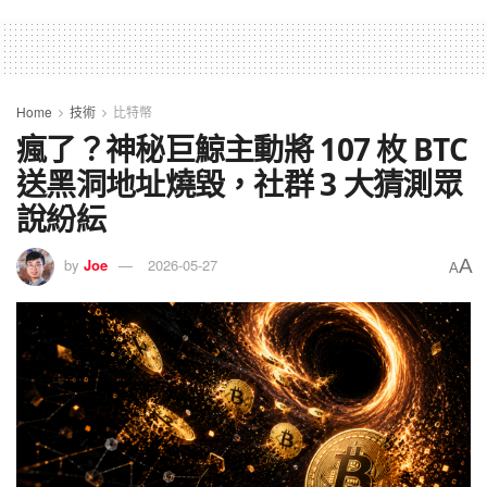
Home
技術
比特幣
瘋了？神秘巨鯨主動將 107 枚 BTC
送黑洞地址燒毀，社群 3 大猜測眾
說紛紜
A
by
Joe
2026-05-27
A