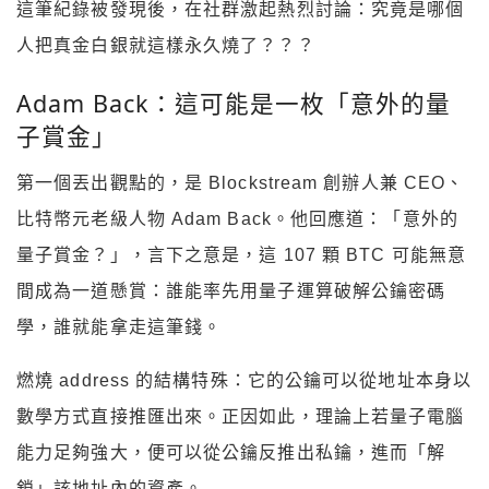
這筆紀錄被發現後，在社群激起熱烈討論：究竟是哪個
人把真金白銀就這樣永久燒了？？？
Adam Back：這可能是一枚「意外的量
子賞金」
第一個丟出觀點的，是 Blockstream 創辦人兼 CEO、
比特幣元老級人物 Adam Back。他回應道：「意外的
量子賞金？」，言下之意是，這 107 顆 BTC 可能無意
間成為一道懸賞：誰能率先用量子運算破解公鑰密碼
學，誰就能拿走這筆錢。
燃燒 address 的結構特殊：它的公鑰可以從地址本身以
數學方式直接推匯出來。正因如此，理論上若量子電腦
能力足夠強大，便可以從公鑰反推出私鑰，進而「解
鎖」該地址內的資產。