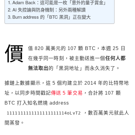
Adam Back：這可能是一枚「意外的量子賞金」
AI 失控論與防身機制：另外兩種解讀
Burn address 的「BTC 黑洞」正在變大
價
值 820 萬美元的 107 顆 BTC，本週 25 日
在幾乎同一時刻，被主動送進一個
任何人都
無法取出
的「黑洞地址」而永久消失了。
據鏈上數據顯示，這 5 個均建立於 2014 年的比特幣地
址，以同步時間戳記
傳送 5 筆交易
，合計將 107 顆
BTC 打入知名燃燒 address
，數百萬美元就此人
1111111111111111111114oLvT2
間蒸發。