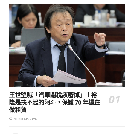
王世堅喊「汽車關稅該廢掉」！裕
隆是扶不起的阿斗，保護 70 年還在
做租賃
41995 SHARES