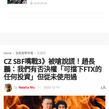
2026-08-09
Home
加密貨幣市場
交易所
CZ SBF嘴戰3》被嗆說謊！趙長
鵬：我們有否決權「可擋下FTX的
任何投資」但從未使用過
A
by
Natalia Wu
2022-12-10
A