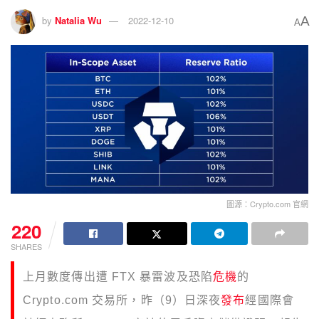
A
by
Natalia Wu
2022-12-10
A
圖源：Crypto.com 官網
220
SHARES
上月數度傳出遭 FTX 暴雷波及恐陷
危機
的
Crypto.com 交易所，昨（9）日深夜
發布
經國際會