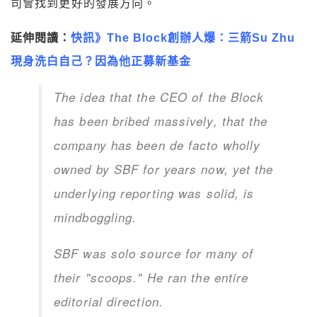
司
會找到更好的發展方向。
延伸閱讀：
快訊》The Block創辦人爆：三箭Su Zhu
現身洗白自己？因為他正募新基金
The idea that the CEO of the Block
has been bribed massively, that the
company has been de facto wholly
owned by SBF for years now, yet the
underlying reporting was solid, is
mindboggling.
SBF was solo source for many of
their "scoops." He ran the entire
editorial direction.