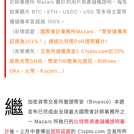
計師事務所 Mazars 審計的用戶資產儲備證明，報告
BTC、ETH、USDC、USD 等多項主要幣
結果顯示
種儲備率皆超過 100%。
（前情提要：
國際會計事務所Mazars :「幣安儲備率
認證為101%！」通過比特幣PoR證明審計
）
（背景補充：
交易所儲備資金》Crypto.com近20%
是柴犬幣SHIB、幣安700億美元居冠、Bitfinex、
OKx、火幣、Kucoin…
）
繼
加密貨幣交易所龍頭幣安（Binance）本週
宣布已完成由全球最大國際會計師事務所之
一 Mazars 所執行的
比特幣資產儲備證明審
計
後，上月中曾傳出
提款延遲
的 Crypto.com 交易所昨