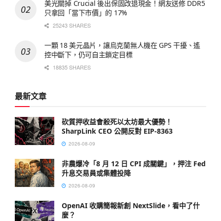
美光關掉 Crucial 後出保固改退現金！網友送修 DDR5
只拿回「當下市價」的 17%
25243 SHARES
一顆 18 美元晶片，讓烏克蘭無人機在 GPS 干擾、遙
控中斷下，仍可自主鎖定目標
18835 SHARES
最新文章
砍質押收益會殺死以太坊最大優勢！
SharpLink CEO 公開反對 EIP-8363
2026-08-09
非農爆冷「8 月 12 日 CPI 成關鍵」，押注 Fed
升息交易員或集體投降
2026-08-09
OpenAI 收購簡報新創 NextSlide，看中了什
麼？