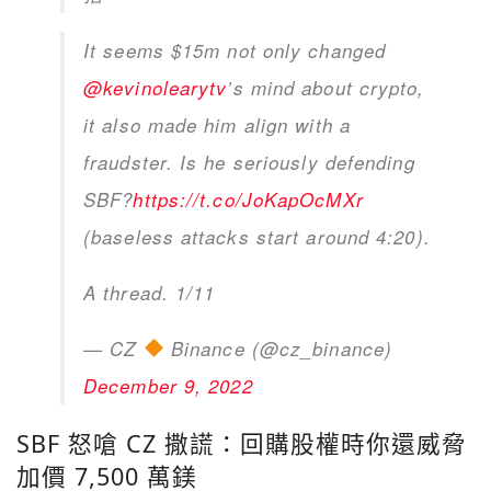
It seems $15m not only changed
@kevinolearytv
’s mind about crypto,
it also made him align with a
fraudster. Is he seriously defending
SBF?
https://t.co/JoKapOcMXr
(baseless attacks start around 4:20).
A thread. 1/11
— CZ
Binance (@cz_binance)
December 9, 2022
SBF 怒嗆 CZ 撒謊：回購股權時你還威脅
加價 7,500 萬鎂