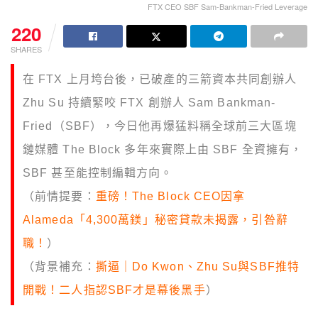
FTX CEO SBF Sam-Bankman-Fried Leverage
220
SHARES
在 FTX 上月垮台後，已破產的三箭資本共同創辦人
Zhu Su 持續緊咬 FTX 創辦人 Sam Bankman-
Fried（SBF），今日他再爆猛料稱
全球前三大區塊
鏈媒體 The Block 多年來實際上由
SBF 全資擁有，
SBF 甚至能控制編輯方向。
（前情提要：
重磅！The Block CEO因拿
Alameda「4,300萬鎂」秘密貸款未揭露，引咎辭
職！
）
（背景補充：
撕逼｜Do Kwon、Zhu Su與SBF推特
開戰！二人指認SBF才是幕後黑手
）