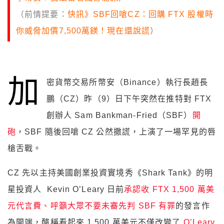
（前情提要：
快訊》SBF回嗆CZ：回購 FTX 股權時
你威脅加價7,500萬鎂！現在還說謊
）
加
密貨幣交易所幣安（Binance）執行長趙長
鵬（CZ）昨（9）日下午突然在推特對 FTX
創辦人 Sam Bankman-Fried（SBF）
開
砲
，SBF 隨後回嗆 CZ 公然撒謊，上演了一場罕見的唇
槍舌戰。
CZ 先以主持美國創業投資實境秀《Shark Tank》的明
星投資人 Kevin O’Leary 日前
承認收 FTX 1,500 萬美
元代言費、呼籲大眾不要未審先判 SBF 有罪
的發言作
為開端，酸稱
看起來 1,500 萬美元不僅改變了
O’Leary