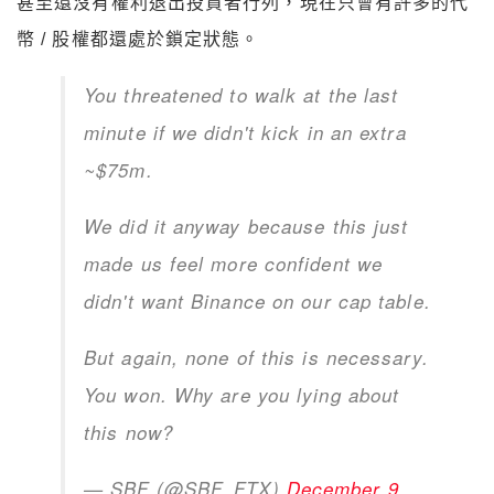
甚至還沒有權利退出投資者行列，現在只會有許多的代
幣 / 股權都還處於鎖定狀態。
You threatened to walk at the last
minute if we didn't kick in an extra
~$75m.
We did it anyway because this just
made us feel more confident we
didn't want Binance on our cap table.
But again, none of this is necessary.
You won. Why are you lying about
this now?
— SBF (@SBF_FTX)
December 9,