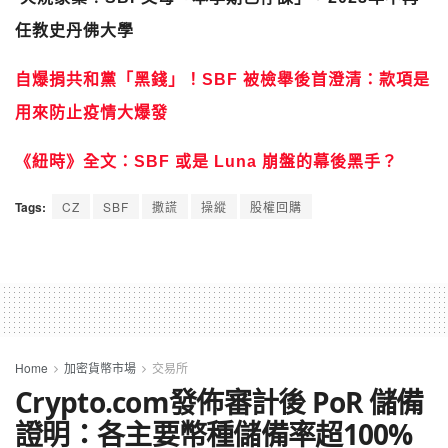
任教史丹佛大學
自爆捐共和黨「黑錢」！SBF 被檢舉後首澄清：款項是
用來防止疫情大爆發
《紐時》全文：SBF 或是 Luna 崩盤的幕後黑手？
Tags:
CZ
SBF
撒謊
操縱
股權回購
Home
加密貨幣市場
交易所
Crypto.com發佈審計後 PoR 儲備
證明：各主要幣種儲備率超100%