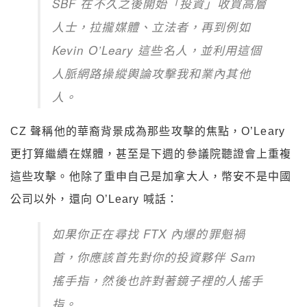
SBF 在不久之後開始「投資」收買高層
人士，拉攏媒體、立法者，再到例如
Kevin O’Leary 這些名人，並利用這個
人脈網路操縱輿論攻擊我和業內其他
人。
CZ 聲稱他的華裔背景成為那些攻擊的焦點，O’Leary
更打算繼續在媒體，甚至是下週的
參議院聽證會上重複
這些攻擊。他除了重申自己是加拿大人，幣安不是中國
公司以外，還向 O’Leary 喊話：
如果你正在尋找
FTX 內爆的罪魁禍
首，你應該首先對你的投資夥伴 Sam
搖手指，然後也許對著鏡子裡的人搖手
指。