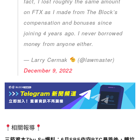
fact, I lost roughly the same amount
on FTX as I made from The Block’s
compensation and bonuses since
joining 4 years ago. I never borrowed
money from anyone either.
— Larry Cermak
(@lawmaster)
December 9, 2022
相關報導
三箭資本Zhu Su爆料：6月SBF作空BTC暴跌後，轉拉