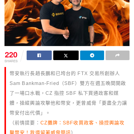
220
SHARES
幣安執行長趙長鵬和已垮台的 FTX 交易所創辦人
Sam Bankman-Fried（SBF）雙方在週五晚間開啟
了一場口水戰，CZ 指控 SBF 私下買通政客和媒
體，操縱輿論攻擊他和幣安，更曾威脅「要盡全力讓
幣安付出代價」。
（前情提要：
CZ攤牌：SBF收買政客、操控輿論攻
擊幣安！我還留著威脅簡訊
）