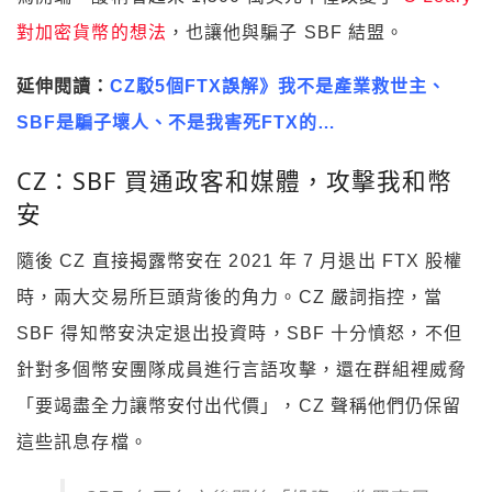
對加密貨幣的想法
，也讓他與騙子 SBF 結盟。
延伸閱讀：
CZ駁5個FTX誤解》我不是產業救世主、
SBF是騙子壞人、不是我害死FTX的…
CZ：SBF 買通政客和媒體，攻擊我和幣
安
隨後 CZ 直接揭露幣安在 2021 年 7 月退出 FTX 股權
時，兩大交易所巨頭背後的角力。CZ 嚴詞指控，當
SBF 得知幣安決定退出投資時，SBF 十分憤怒，不但
針對多個幣安團隊成員進行言語攻擊，還在群組裡威脅
「要竭盡全力讓幣安付出代價」，CZ 聲稱他們仍保留
這些訊息存檔。