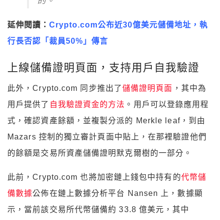
延伸閱讀：
Crypto.com公布近30億美元儲備地址，執
行長否認「裁員50%」傳言
上線儲備證明頁面，支持用戶自我驗證
此外，Crypto.com 同步推出了
儲備證明頁面
，其中為
用戶提供了
自我驗證資金的方法
。用戶可以登錄應用程
式，確認資產餘額，並複製分派的 Merkle leaf，到由
Mazars 控制的獨立審計頁面中貼上，在那裡驗證他們
的餘額是交易所資產儲備證明默克爾樹的一部分。
此前，Crypto.com 也將加密鏈上錢包中持有的
代幣儲
備數據
公佈在鏈上數據分析平台 Nansen 上，數據顯
示，當前該交易所代幣儲備約 33.8 億美元，其中
USDC 接近 3 成佔比最高，其他佔比前五的幣種依序
為： BTC（22.89%）、ETH（18.85%）、柴犬幣