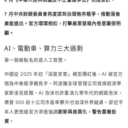
6 月《中華人民共和國反不正當競爭法》完成修訂，
7 月中央財經委員會再度提到治理無序競爭、推動落後
產能退出。官方環環相扣，打擊產業發展內卷意圖很明
顯。
AI、電動車、算力三大過剩
第一個被點名的是人工智慧。
中國從 2025 年初「深度求索」模型爆紅後，AI 被官方
視為中美競爭勝負手。阿波羅全球管理公司首席經濟學
家斯洛克提醒，AI 泡沫也許重演九零年代的網路泡沫，
標普 500 前十公司市盈率攀升也加深外界疑慮。習近平
本人更透過官方渠道強調
創新與差異化，警告重複投
資
。