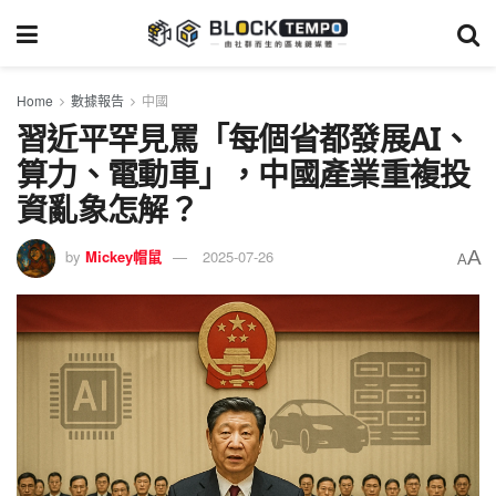
Home
數據報告
中國
習近平罕見罵「每個省都發展AI、
算力、電動車」，中國產業重複投
資亂象怎解？
A
by
Mickey帽鼠
2025-07-26
A