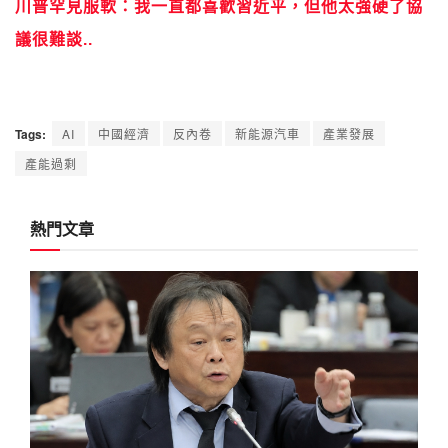
川普罕見服軟：我一直都喜歡習近平，但他太強硬了協
議很難談..
Tags:
AI
中國經濟
反內卷
新能源汽車
產業發展
產能過剩
熱門文章