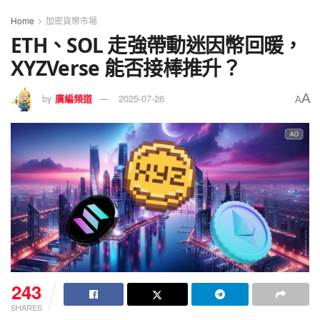
Home
加密貨幣市場
ETH、SOL 走強帶動迷因幣回暖，
XYZVerse 能否接棒推升？
A
by
廣編頻道
2025-07-26
A
243
SHARES