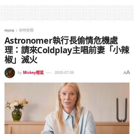
Home
即時新聞
Astronomer執行長偷情危機處
理：請來Coldplay主唱前妻「小辣
椒」滅火
A
by
Mickey帽鼠
2025-07-26
A