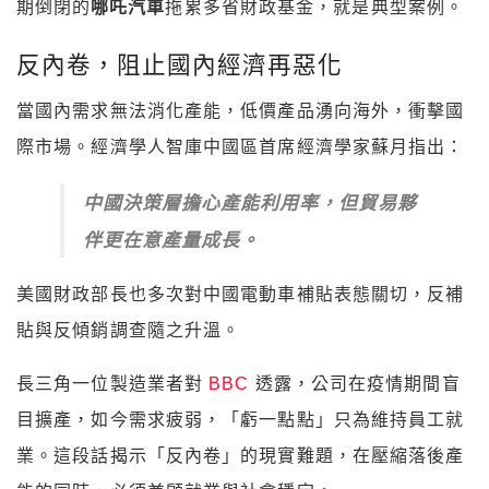
期倒閉的
哪吒汽車
拖累多省財政基金，就是典型案例。
反內卷，阻止國內經濟再惡化
當國內需求無法消化產能，低價產品湧向海外，衝擊國
際市場。經濟學人智庫中國區首席經濟學家蘇月指出：
中國決策層擔心產能利用率，但貿易夥
伴更在意產量成長。
美國財政部長也多次對中國電動車補貼表態關切，反補
貼與反傾銷調查隨之升溫。
長三角一位製造業者對
BBC
透露，公司在疫情期間盲
目擴產，如今需求疲弱，「虧一點點」只為維持員工就
業。這段話揭示「反內卷」的現實難題，在壓縮落後產