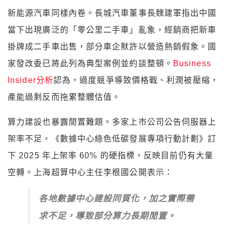
新能源汽車同樣內卷。長城汽車董事長魏建軍指出中國
當下出現廣泛的「零公里二手車」亂象，經銷商把新車
掛牌成二手車出售，部分車企默許以營造熱銷假象。國
家發改委已將此列為典型案例並約談整頓。
Business
Insider分析
認為，過度競爭導致價格戰、利潤被壓縮，
產能過剩反而拖累整體估值。
算力建設也暴露閒置難題。多家上市公司公告伺服器上
架率不足，《數據中心綠色低碳發展專項行動計劃》訂
下 2025 年上架率 60% 的硬指標，反映目前仍有大量
空轉。上海超算中心主任李根國公開表示：
各地數據中心建設同質化，加之實際需
求不足，導致部分算力長期閒置。