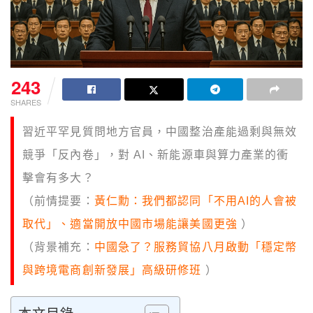
243
SHARES
習近平罕見質問地方官員，中國整治產能過剩與無效
競爭「反內卷」，對 AI、新能源車與算力產業的衝
擊會有多大？
（前情提要：
黃仁勳：我們都認同「不用AI的人會被
取代」、適當開放中國市場能讓美國更強
）
（背景補充：
中國急了？服務貿協八月啟動「穩定幣
與跨境電商創新發展」高級研修班
）