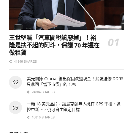
王世堅喊「汽車關稅該廢掉」！裕
隆是扶不起的阿斗，保護 70 年還在
做租賃
41946 SHARES
美光關掉 Crucial 後出保固改退現金！網友送修 DDR5
只拿回「當下市價」的 17%
24804 SHARES
一顆 18 美元晶片，讓烏克蘭無人機在 GPS 干擾、遙
控中斷下，仍可自主鎖定目標
18810 SHARES