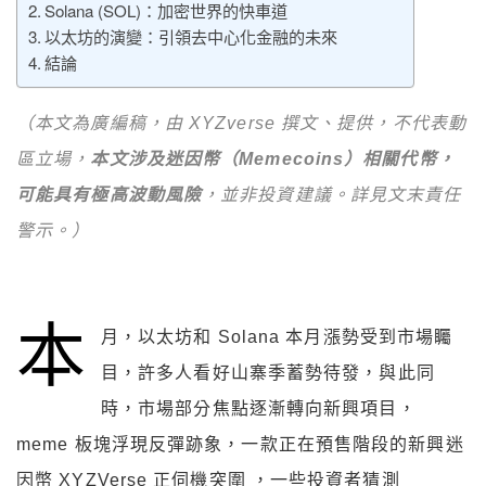
Solana (SOL)：加密世界的快車道
以太坊的演變：引領去中心化金融的未來
結論
（本文為廣編稿，由 XYZverse 撰文、提供，不代表動
區立場，
本文涉及迷因幣（Memecoins）相關代幣，
可能具有極高波動風險
，並非投資建議。詳見文末責任
警示。
）
本
月，以太坊和 Solana 本月漲勢受到市場矚
目，許多人看好山寨季蓄勢待發，與此同
時，市場部分焦點逐漸轉向新興項目，
meme 板塊浮現反彈跡象，一款正在預售階段的新興迷
因幣 XYZVerse 正伺機突圍 ，一些投資者猜測