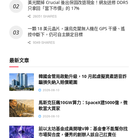
美光關掉 Crucial 後出保固改退現金！網友送修 DDR5
只拿回「當下市價」的 17%
26051 SHARES
一顆 18 美元晶片，讓烏克蘭無人機在 GPS 干擾、遙
控中斷下，仍可自主鎖定目標
9349 SHARES
最新文章
韓國金管局啟動升級，10 月起虛擬資產語音詐
騙損失納入賠償範圍
2026-08-10
馬斯克狂飆10GW算力：SpaceX建5000億，微
軟當大買家
2026-08-10
前以太坊基金成員開嗆V神：基金會不能幫你找
市場契合度，優秀的創辦人該自己扛責任