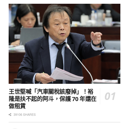
王世堅喊「汽車關稅該廢掉」！裕
隆是扶不起的阿斗，保護 70 年還在
做租賃
39106 SHARES