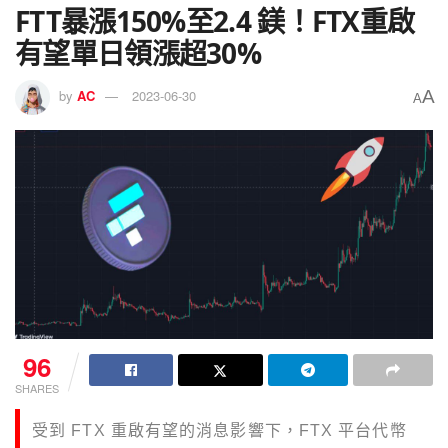
FTT暴漲150%至2.4 鎂！FTX重啟
有望單日領漲超30%
A
by
AC
2023-06-30
A
96
SHARES
受到 FTX 重啟有望的消息影響下，FTX 平台代幣