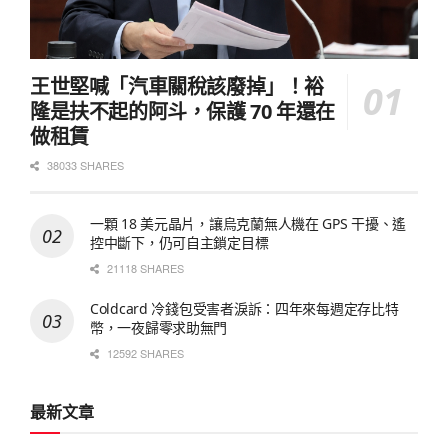
王世堅喊「汽車關稅該廢掉」！裕
隆是扶不起的阿斗，保護 70 年還在
做租賃
38033 SHARES
一顆 18 美元晶片，讓烏克蘭無人機在 GPS 干擾、遙
控中斷下，仍可自主鎖定目標
21118 SHARES
Coldcard 冷錢包受害者淚訴：四年來每週定存比特
幣，一夜歸零求助無門
12592 SHARES
最新文章