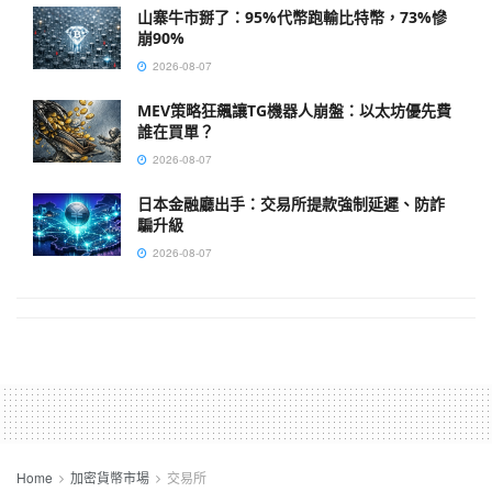
山寨牛市掰了：95%代幣跑輸比特幣，73%慘
崩90%
2026-08-07
MEV策略狂飆讓TG機器人崩盤：以太坊優先費
誰在買單？
2026-08-07
日本金融廳出手：交易所提款強制延遲、防詐
騙升級
2026-08-07
Home
加密貨幣市場
交易所