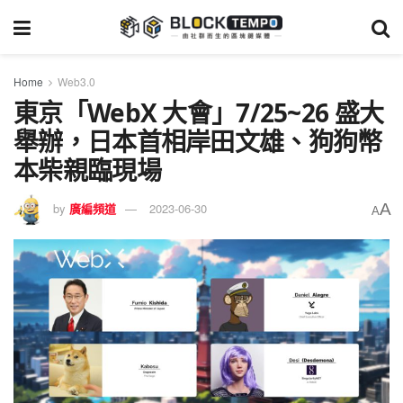
Home
Web3.0
東京「WebX 大會」7/25~26 盛大
舉辦，日本首相岸田文雄、狗狗幣
本柴親臨現場
A
by
廣編頻道
2023-06-30
A