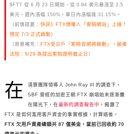
$FTT 從 6 月 23 日開始，從 0.94 美元暴漲至 2.5
美元，週內漲幅 150%，單日內漲幅達 31.15%。
（前情提要：
快訊》FTX債權人「索賠網站」上線！
預定 7/3 正式啟動
）
（背景補充：
FTX受災戶「索賠官網將啟動」，破產
法院：9/29 為提出索賠證明截止日
）
在
清算團隊領導人 John Ray III 的調查下，
SBF 曾經的加密王朝 FTX 崩塌始末逐漸攤
在陽光下，在
最新的調查報告中
，揭露了
FTX 是如何濫用客戶資金的事實根據，計算過後，
FTX 欠用戶資產總額共 87 億美金，當前已回收約 70