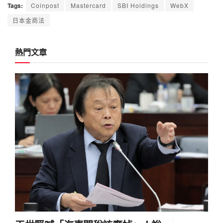
Tags:
Coinpost
Mastercard
SBI Holdings
WebX
日本金商法
熱門文章