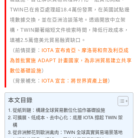
TWIN已在肯亞處理超18.4萬份發票，在英國試點邊
境數據交換，並在亞洲洽談落地。透過開放中立架
構，TWIN顯著縮短文件檢索時間，降低行政成本，
填補2.5萬億美元貿易融資缺口。
（前情提要：
IOTA 宣布肯亞、摩洛哥和奈及利亞成
為首批實施 ADAPT 計畫國家，為非洲貿易建立共享
數位基礎設施
）
（背景補充：
IOTA 宣言：將世界資產上鏈
）
本文目錄
從紙到鏈：構建全球貿易數位化協作基礎設施
可擴展、低成本、去中心化：底層 IOTA 撐起 TWIN 架
構
從非洲鮮花到歐洲禽肉：TWIN 全球真實貿易場景落地