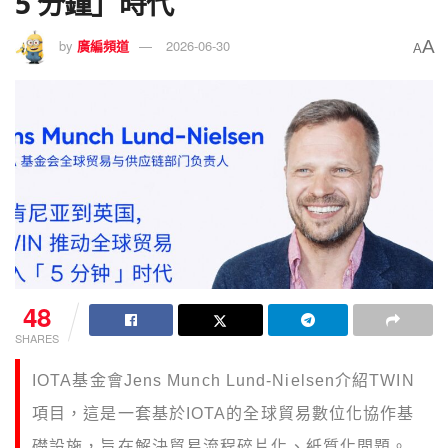
5 分鐘」時代
A
by
廣編頻道
2026-06-30
A
48
SHARES
IOTA基金會Jens Munch Lund-Nielsen介紹TWIN
項目，這是一套基於IOTA的全球貿易數位化協作基
礎設施，旨在解決貿易流程碎片化、紙質化問題。