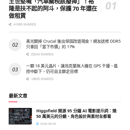
王世堅喊「汽車關稅該廢掉」！裕
隆是扶不起的阿斗，保護 70 年還在
做租賃
41995 SHARES
美光關掉 Crucial 後出保固改退現金！網友送修 DDR5
只拿回「當下市價」的 17%
25243 SHARES
一顆 18 美元晶片，讓烏克蘭無人機在 GPS 干擾、遙
控中斷下，仍可自主鎖定目標
18835 SHARES
最新文章
Higgsfield 開源 95 分鐘 AI 電影提示詞：燒
50 萬美元的分鏡、角色設計與素材全都看
2026-08-09