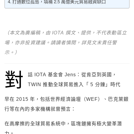
打通數位孤島，填補 2.5 萬億美元貿易融資缺口
（本文為廣編稿，由 IOTA 撰文、提供，不代表動區立
場，亦非投資建議。請讀者慎閱，詳見文末責任警
示。）
對
話 IOTA 基金會 Jens：從肯亞到英國，
TWIN 推動全球貿易進入「 5 分鐘」時代
早在 2015 年，包括世界經濟論壇（WEF）、巴克萊銀
行等在內的多家機構就曾預言：
在高摩擦的全球貿易系統中，區塊鏈擁有極大變革潛
力。