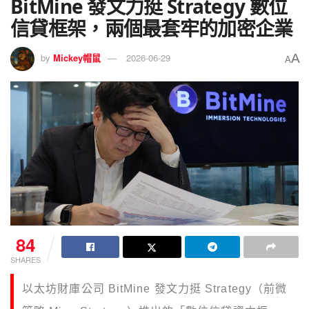
BitMine 發文力挺 Strategy 數位
信貸框架，兩個最套牢的加密企業
A
by
Mickey帽鼠
2026-06-29
A
84
SHARES
以太坊財庫公司 BitMine 發文力挺 Strategy（前微