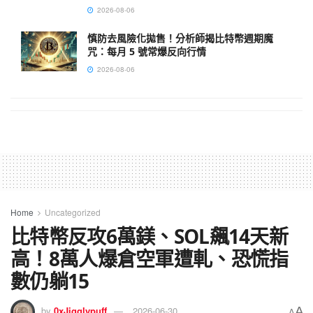
2026-08-06
慎防去風險化拋售！分析師揭比特幣週期魔
咒：每月 5 號常爆反向行情
2026-08-06
Home
Uncategorized
比特幣反攻6萬鎂、SOL飆14天新
高！8萬人爆倉空軍遭軋、恐慌指
數仍躺15
A
by
0xJigglypuff
2026-06-30
A