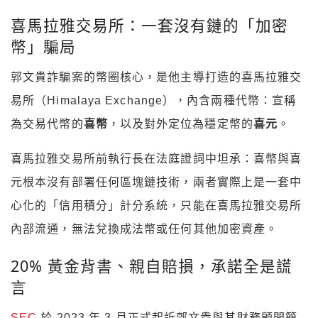
喜馬拉雅交易所：一套沒有鏈的「加密
幣」騙局
郭文貴詐騙案的幣圈核心，是他主導打造的喜馬拉雅交
易所（Himalaya Exchange），內含兩種代幣：宣稱
為交易代幣的
喜幣
，以及對外定位為穩定幣的
喜元
。
喜馬拉雅交易所前執行長在法庭證詞中坦承：喜幣與喜
元根本沒有部署任何區塊鏈技術，兩者實際上是一套中
心化的「信用積分」計分系統，只能在喜馬拉雅交易所
內部流通，無法兌換成法幣或任何其他加密資產。
20% 黃金背書、親自賠損，承諾全是謊
言
SEC
於 2023 年 3 月正式起訴郭文貴與其財務顧問簡