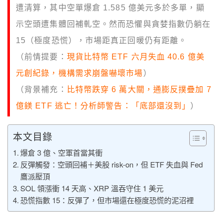
遭清算，其中空單爆倉 1.585 億美元多於多單，顯
示空頭遭集體回補軋空。然而恐懼與貪婪指數仍躺在
15（極度恐慌），市場距真正回暖仍有距離。
（前情提要：
現貨比特幣 ETF 六月失血 40.6 億美
元創紀錄，機構需求崩盤嚇壞市場
）
（背景補充：
比特幣跌穿 6 萬大關，通膨反撲疊加 7
億鎂 ETF 逃亡！分析師警告：「底部還沒到」
）
本文目錄
爆倉 3 億、空軍首當其衝
反彈觸發：空頭回補＋美股 risk-on，但 ETF 失血與 Fed
鷹派壓頂
SOL 領漲衝 14 天高、XRP 溫吞守住 1 美元
恐慌指數 15：反彈了，但市場還在極度恐慌的泥沼裡