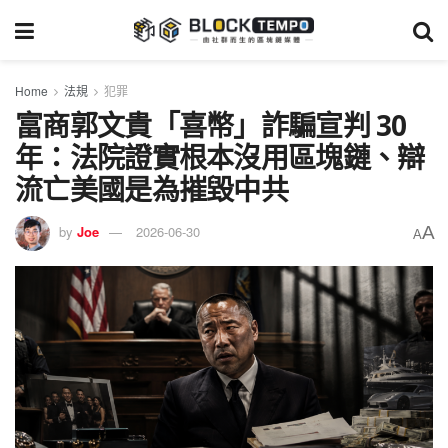
Home
法規
犯罪
富商郭文貴「喜幣」詐騙宣判 30
年：法院證實根本沒用區塊鏈、辯
流亡美國是為摧毀中共
A
by
Joe
2026-06-30
A