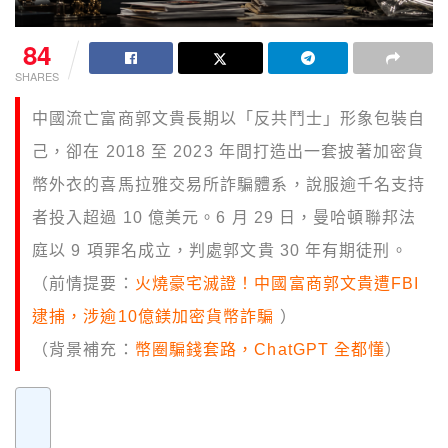
84
SHARES
中國流亡富商郭文貴長期以「反共鬥士」形象包裝自
己，卻在 2018 至 2023 年間打造出一套披著加密貨
幣外衣的喜馬拉雅交易所詐騙體系，說服逾千名支持
者投入超過 10 億美元。6 月 29 日，曼哈頓聯邦法
庭以 9 項罪名成立，判處郭文貴 30 年有期徒刑。
（前情提要：
火燒豪宅滅證！中國富商郭文貴遭FBI
逮捕，涉逾10億鎂加密貨幣詐騙
）
（背景補充：
幣圈騙錢套路，ChatGPT 全都懂
）