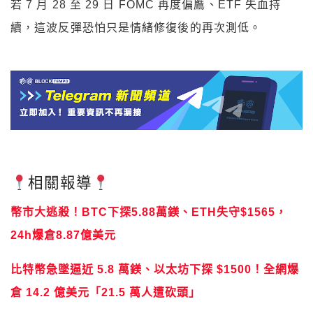
若 7 月 28 至 29 日 FOMC 再度偏鷹、ETF 失血持
續，這波反彈恐怕只是情緒修復後的再次測低。
相關報導
幣市大逃殺！BTC下探5.88萬鎂、ETH失守$1565，
24h爆倉8.87億美元
比特幣急墜逼近 5.8 萬鎂、以太坊下探 $1500！全網爆
倉 14.2 億美元「21.5 萬人遭砍頭」