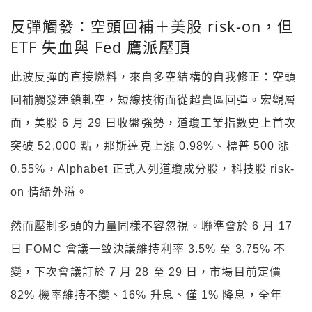
反彈觸發：空頭回補＋美股 risk-on，但
ETF 失血與 Fed 鷹派壓頂
此波反彈的直接燃料，來自多空結構的自我修正：空頭
回補觸發連鎖軋空，短線技術面從超賣區回彈。宏觀層
面，美股 6 月 29 日收盤強勢，道瓊工業指數史上首次
突破 52,000 點，那斯達克上漲 0.98%、標普 500 漲
0.55%，Alphabet 正式入列道瓊成分股，科技股 risk-
on 情緒外溢。
然而壓制多頭的力量同樣不容忽視。聯準會於 6 月 17
日 FOMC 會議一致決議維持利率 3.5% 至 3.75% 不
變，下次會議訂於 7 月 28 至 29 日，市場目前定價
82% 機率維持不變、16% 升息、僅 1% 降息，全年