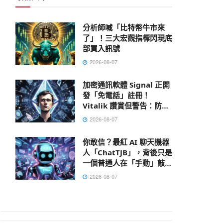
分析師喊「比特幣牛市來
了」！三大宏觀指標閃現底
部買入訊號
2026-08-07
加密通訊軟體 Signal 正開
發「免電話」註冊！
Vitalik 讚賞但警告：防不
了 AI 大數據肉搜，偽匿名
2026-08-07
性已死
你敢信？最紅 AI 聊天機器
人「ChatTJB」，背後只是
一個普通人在「手動」敲出
回覆
2026-08-07