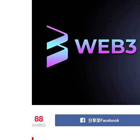
88
分享至Facebook
SHARES