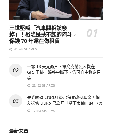
王世堅喊「汽車關稅該廢
掉」！裕隆是扶不起的阿斗，
保護 70 年還在做租賃
41578 SHARES
一顆 18 美元晶片，讓烏克蘭無人機在
GPS 干擾、遙控中斷下，仍可自主鎖定目
標
22432 SHARES
美光關掉 Crucial 後出保固改退現金！網
友送修 DDR5 只拿回「當下市價」的 17%
17953 SHARES
最新文章