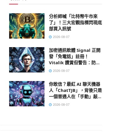
分析師喊「比特幣牛市來
了」！三大宏觀指標閃現底
部買入訊號
2026-08-07
加密通訊軟體 Signal 正開
發「免電話」註冊！
Vitalik 讚賞但警告：防不
了 AI 大數據肉搜，偽匿名
2026-08-07
性已死
你敢信？最紅 AI 聊天機器
人「ChatTJB」，背後只是
一個普通人在「手動」敲出
回覆
2026-08-07