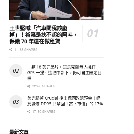
王世堅喊「汽車關稅該廢
掉」！裕隆是扶不起的阿斗，
保護 70 年還在做租賃
41163 SHARES
一顆 18 美元晶片，讓烏克蘭無人機在
GPS 干擾、遙控中斷下，仍可自主鎖定目
標
22396 SHARES
美光關掉 Crucial 後出保固改退現金！網
友送修 DDR5 只拿回「當下市價」的 17%
17180 SHARES
最新文章