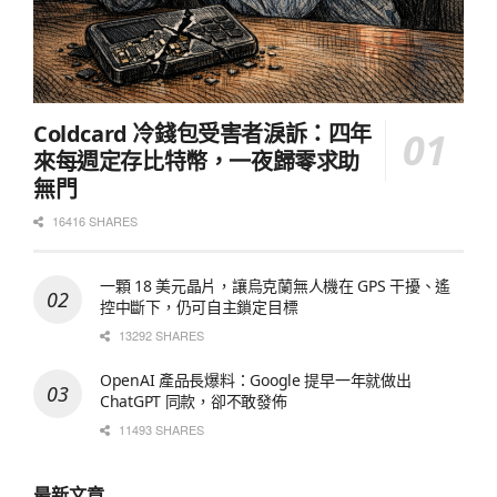
Coldcard 冷錢包受害者淚訴：四年
來每週定存比特幣，一夜歸零求助
無門
16416 SHARES
一顆 18 美元晶片，讓烏克蘭無人機在 GPS 干擾、遙
控中斷下，仍可自主鎖定目標
13292 SHARES
OpenAI 產品長爆料：Google 提早一年就做出
ChatGPT 同款，卻不敢發佈
11493 SHARES
最新文章