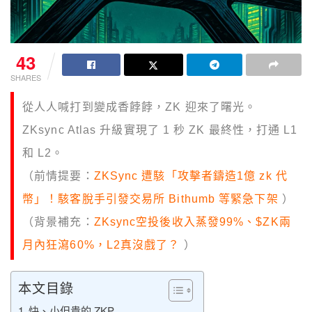
43
SHARES
從人人喊打到變成香餑餑，ZK 迎來了曙光。
ZKsync Atlas 升級實現了 1 秒 ZK 最終性，打通 L1
和 L2。
（前情提要：
ZKSync 遭駭「攻擊者鑄造1億 zk 代
幣」！駭客脫手引發交易所 Bithumb 等緊急下架
）
（背景補充：
ZKsync空投後收入蒸發99%、$ZK兩
月內狂瀉60%，L2真沒戲了？
）
本文目錄
快、小但貴的 ZKP