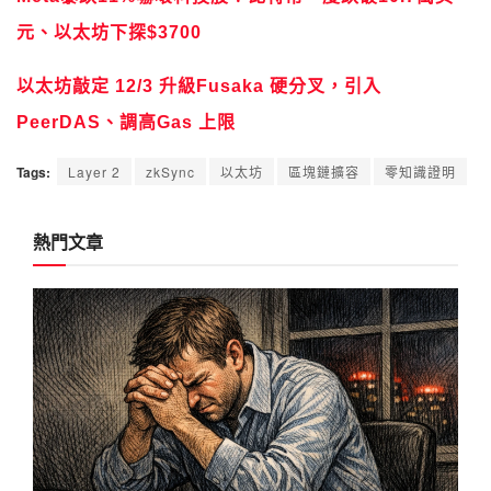
元、以太坊下探$3700
以太坊敲定 12/3 升級Fusaka 硬分叉，引入
PeerDAS、調高Gas 上限
Tags:
Layer 2
zkSync
以太坊
區塊鏈擴容
零知識證明
熱門文章