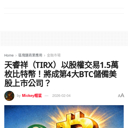
Home
區塊鏈商業應用
金融市場
天睿祥（TIRX）以股權交易1.5萬
枚比特幣！將成第4大BTC儲備美
股上市公司？
A
by
Mickey帽鼠
2026-02-04
A