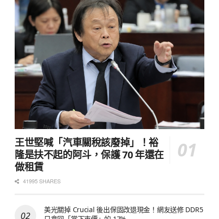
王世堅喊「汽車關稅該廢掉」！裕
隆是扶不起的阿斗，保護 70 年還在
做租賃
41995 SHARES
美光關掉 Crucial 後出保固改退現金！網友送修 DDR5
只拿回「當下市價」的 17%