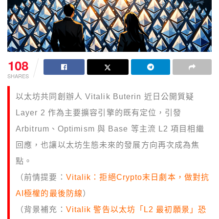
108
SHARES
以太坊共同創辦人 Vitalik Buterin 近日公開質疑
Layer 2 作為主要擴容引擎的既有定位，引發
Arbitrum、Optimism 與 Base 等主流 L2 項目相繼
回應，也讓以太坊生態未來的發展方向再次成為焦
點。
（前情提要：
Vitalik：拒絕Crypto末日劇本，做對抗
AI極權的最後防線
）
（背景補充：
Vitalik 警告以太坊「L2 最初願景」恐