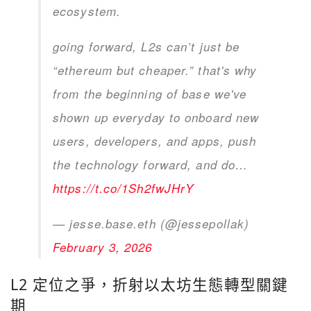
ecosystem.
going forward, L2s can’t just be
“ethereum but cheaper.” that's why
from the beginning of base we've
shown up everyday to onboard new
users, developers, and apps, push
the technology forward, and do…
https://t.co/1Sh2fwJHrY
— jesse.base.eth (@jessepollak)
February 3, 2026
L2 定位之爭，折射以太坊生態轉型關鍵
期