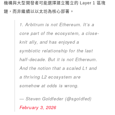
機構與大型開發者可能選擇建立獨立的 Layer 1 區塊
鏈，而非繼續以以太坊為核心部署。
1. Arbitrum is not Ethereum. It’s a
core part of the ecosystem, a close-
knit ally, and has enjoyed a
symbiotic relationship for the last
half-decade. But it is not Ethereum.
And the notion that a scaled L1 and
a thriving L2 ecosystem are
somehow at odds is wrong.
— Steven Goldfeder (@sgoldfed)
February 3, 2026