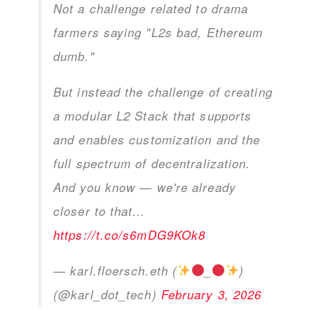
Not a challenge related to drama
farmers saying "L2s bad, Ethereum
dumb."
But instead the challenge of creating
a modular L2 Stack that supports
and enables customization and the
full spectrum of decentralization.
And you know — we're already
closer to that…
https://t.co/s6mDG9KOk8
— karl.floersch.eth (
_
)
(@karl_dot_tech)
February 3, 2026