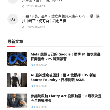
25243 SHARES
一顆 18 美元晶片，讓烏克蘭無人機在 GPS 干擾、遙
控中斷下，仍可自主鎖定目標
18835 SHARES
最新文章
Meta 想做自己的 Google！單季 91 億次爬蟲
把開發者 VPS 爬到報警
2026-08-08
AI 股神爆倉後回歸！砸 4 億鎂押 EUV 新創
Source Foundry，目標挑戰 ASML
2026-08-08
參議院啟動 Clarity Act 投票動議！9 月表決是
今年最後機會
2026-08-08