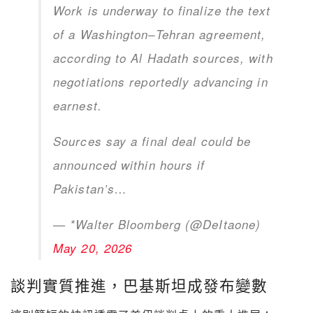
Work is underway to finalize the text
of a Washington–Tehran agreement,
according to Al Hadath sources, with
negotiations reportedly advancing in
earnest.
Sources say a final deal could be
announced within hours if
Pakistan’s…
— *Walter Bloomberg (@DeItaone)
May 20, 2026
談判實質推進，巴基斯坦成發布變數