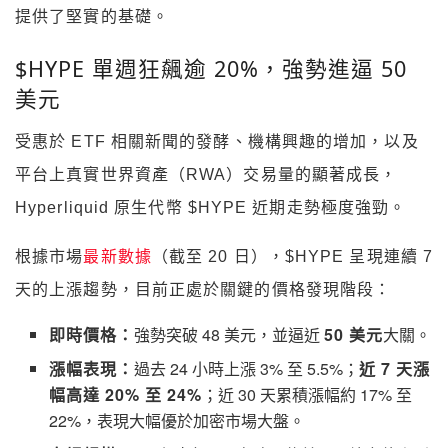
提供了堅實的基礎。
$HYPE 單週狂飆逾 20%，強勢進逼 50
美元
受惠於 ETF 相關新聞的發酵、機構興趣的增加，以及
平台上真實世界資產（RWA）交易量的顯著成長，
Hyperliquid 原生代幣 $HYPE 近期走勢極度強勁。
根據市場
最新數據
（截至 20 日），$HYPE 呈現連續 7
天的上漲趨勢，目前正處於關鍵的價格發現階段：
即時價格：
強勢突破 48 美元，並逼近
50 美元
大關。
漲幅表現：
過去 24 小時上漲 3% 至 5.5%；
近 7 天漲
幅高達 20% 至 24%
；近 30 天累積漲幅約 17% 至
22%，表現大幅優於加密市場大盤。