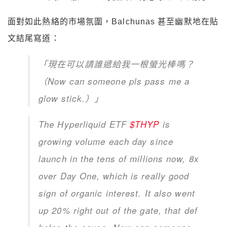
面對如此熱絡的市場氛圍，Balchunas 甚至幽默地在貼
文結尾寫道：
「現在可以請誰遞給我一根螢光棒嗎？
（Now can someone pls pass me a
glow stick.）」
The Hyperliquid ETF
$THYP
is
growing volume each day since
launch in the tens of millions now, 8x
over Day One, which is really good
sign of organic interest. It also went
up 20% right out of the gate, that def