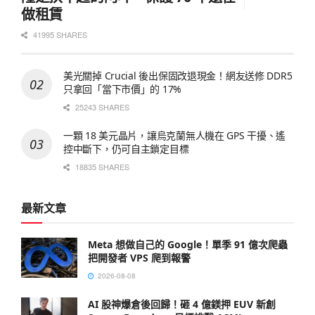
做租賃
41995 SHARES
美光關掉 Crucial 後出保固改退現金！網友送修 DDR5
只拿回「當下市價」的 17%
25243 SHARES
一顆 18 美元晶片，讓烏克蘭無人機在 GPS 干擾、遙
控中斷下，仍可自主鎖定目標
18835 SHARES
最新文章
Meta 想做自己的 Google！單季 91 億次爬蟲
把開發者 VPS 爬到報警
2026-08-08
AI 股神爆倉後回歸！砸 4 億鎂押 EUV 新創