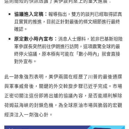
這則簡短的快訊透露了美伊談判桌上的重大進展：
協議進入定稿：
報導指出，雙方的談判已經取得認真
且實質的推進，目前正針對最後的條文細節進行最終
確認。
原定數小時內宣布：
消息人士爆料，若非巴基斯坦陸
軍參謀長突然前往伊朗進行訪問，這項震驚全球的最
終停火協議，原本極有可能在「數小時內」就會直接
對外宣布。
此一跡象強烈表明，美伊兩國在經歷了川普的最後通牒
與軍事威脅後，關鍵的外交斡旋步驟已近乎完成。市場
正密切關注這份即將出爐的協議內容，是否能順利解除
荷姆茲海峽的封鎖危機，為全球原油市場與脆弱的宏觀
經濟注入一劑強心針。