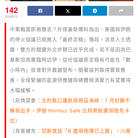
142
SHARES
中東戰雲即將散去？外媒最新爆料指出，美國與伊朗
的停火協議已經進入「最終定稿」階段。消息人士透
露，雙方的關鍵外交步驟已近乎完成，若不是因為巴
基斯坦高層臨時訪伊，這份協議原定極有可能在「數
小時內」就會對外震撼發布。隨著談判取得實質推
進，全球緊繃的能源供應鏈與總體經濟壓力有望獲得
大幅緩解。
（前情提要：
北約鬆口護航荷姆茲海峽：7 月封鎖不
解就出手，伊朗 Hormuz Safe 比特幣航運保險先卡
位
）
（背景補充：
范斯放話「B 選項砲彈已上膛」，川普