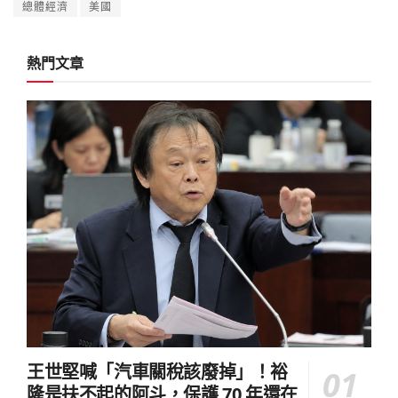
總體經濟
美國
熱門文章
王世堅喊「汽車關稅該廢掉」！裕
隆是扶不起的阿斗，保護 70 年還在