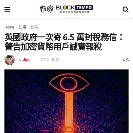
Home
法規
稅務
英國政府一次寄 6.5 萬封稅務信：
警告加密貨幣用戶誠實報稅
A
by
Joe
2025-10-19
A