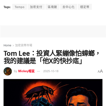
Tags:
Tempo
加密支付
區塊鏈
去中心化
穩定幣
Home
加密貨幣市場
Tom Lee：投資人緊繃像怕蟑螂，
我的建議是「他X的快抄底」
A
by
Mickey帽鼠
2025-10-18
A