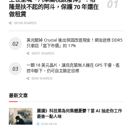
隆是扶不起的阿斗，保護 70 年還在
做租賃
39106 SHARES
美光關掉 Crucial 後出保固改退現金！網友送修 DDR5
只拿回「當下市價」的 17%
26051 SHARES
一顆 18 美元晶片，讓烏克蘭無人機在 GPS 干擾、遙
控中斷下，仍可自主鎖定目標
9349 SHARES
最新文章
薦讀》科技業為何集體憂鬱？當 AI 抽走你工作
最後一點人味
2026-08-09