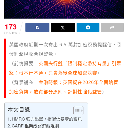
173
SHARES
英國政府近期一次寄出 6.5 萬封加密稅務提醒信，引
發利潤稅收合規警覺。
（前情提要：
英國央行擬「限制穩定幣持有量」引眾
怒：根本行不通，只會落後全球加密競賽
）
（背景補充：
金融時報：英國擬在2026年全面納管
加密貨幣，放寬部分原則、針對性強化監管
）
本文目錄
HMRC 強力出擊，提醒信暴增的警訊
CARF 框架改寫遊戲規則