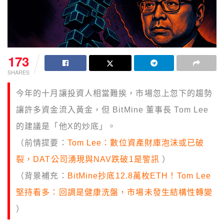
173
SHARES
今年的十月讓投資人相當難挨，市場忽上忽下的趨勢
讓許多資金流入黃金，但 BitMine 董事長 Tom Lee
的建議是「他X的炒底」。
（前情提要：
Tom Lee：數位資產財庫泡沫或已破
裂，DAT公司湧現與NAV跌破1是警訊
）
（背景補充：
BitMine抄底12.8萬枚ETH！Tom Lee
堅持看多：回調是健康洗盤，市場未發生結構性轉變
）