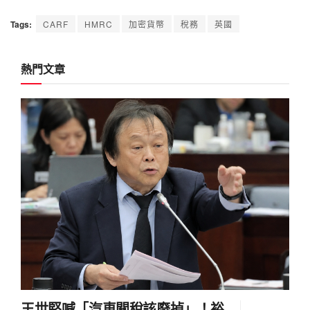
Tags:
CARF
HMRC
加密貨幣
稅務
英國
熱門文章
王世堅喊「汽車關稅該廢掉」！裕