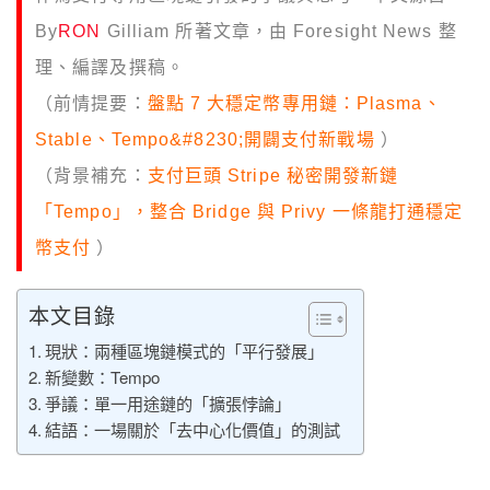
By
RON
Gilliam 所著文章，由 Foresight News 整
理、編譯及撰稿。
（前情提要：
盤點 7 大穩定幣專用鏈：Plasma、
Stable、Tempo&#8230;開闢支付新戰場
）
（背景補充：
支付巨頭 Stripe 秘密開發新鏈
「Tempo」，整合 Bridge 與 Privy 一條龍打通穩定
幣支付
）
本文目錄
現狀：兩種區塊鏈模式的「平行發展」
新變數：Tempo
爭議：單一用途鏈的「擴張悖論」
結語：一場關於「去中心化價值」的測試