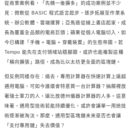
從商業案例看，「先精一後擴多」的成功案例並不少
見：微軟從 BASIC 程式語言起步，逐步拓展至作業系
統、辦公軟體、雲端運算；亞馬遜從線上書店起家，成
長為覆蓋全品類的電商巨頭；蘋果從個人電腦切入，如
今已構建「手機 + 電腦 + 穿戴裝置」的生態帝國。若
Tempo 能先在支付領域站穩腳跟，或許也能複製這種
「橫向擴張」路徑，成為比以太坊更全面的區塊鏈。
但反例同樣存在：過去，專用計算器在快速計算上遠超
通用電腦，可如今誰還會特意買一台計算器？抽屜裡放
著瑞士軍刀的人，遠比放德州儀器計算器的人多。這意
味著，通用型技術若能持續優化，或許會讓單一用途技
術逐漸被淘汰。那麼，通用型區塊鏈未來是否也會讓
「支付專用鏈」失去價值？