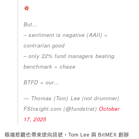
But…
– sentiment is negative (AAII) =
contrarian good
– only 22% fund managers beating
benchmark = chase
BTFD = our…
— Thomas (Tom) Lee (not drummer)
FSInsight.com (@fundstrat)
October
17, 2025
極端悲觀也帶來逆向訊號，Tom Lee 與 BitMEX 創辦