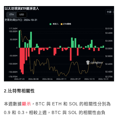
2.比特幣相關性
本週數據
顯示
，BTC 與 ETH 和 SOL 的相關性分別為
0.9 和 0.3。相較上週，BTC 與 SOL 的相關性由負
（-0.15）轉為正相關（0.30），暗示市場對 SOL 的走
勢可能出現了回暖跡象。
主要代幣間的相關性普遍增強，顯示市場對於整體趨勢
的共識更高，尤其是 BTC、ETH 和 DOGE 之間的連動
性較強。