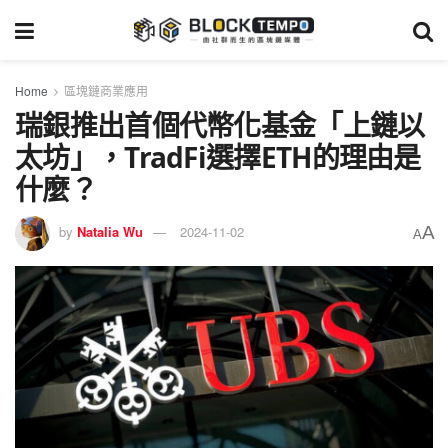
Home
區塊鏈商業應用
瑞銀推出首個代幣化基金「上鏈以
太坊」，TradFi選擇ETH的理由是
什麼？
A
by
Natalia Wu
2024-11-02
A