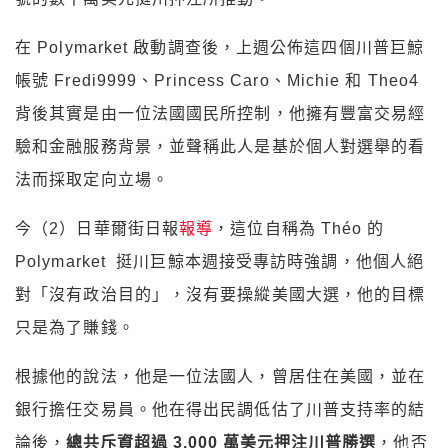
在 Polymarket 啟動調查後，上週公佈這四個川普巨鯨
帳號 Fredi9999、Princess Caro、Michie 和 Theo4
背後其實是由一位法國國民所控制，他擁有豐富交易經
驗和金融服務背景，並聲稱此人是基於個人對選舉的看
法而採取定向立場。
今（2）日華爾街日報
報導
，這位自稱為 Théo 的
Polymarket 挺川巨鯨本週接受專訪時強調，他個人絕
對「沒有政治目的」，沒有要操縱美國大選，他的目標
只是為了賺錢。
根據他的說法，他是一位法國人，曾居住在美國，並在
銀行擔任交易員。他在得出民調低估了川普支持率的結
論後，
總共斥資超過 3,000 萬美元押注川普勝選
，他否