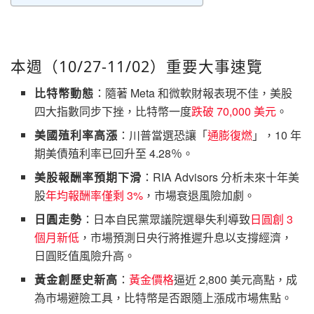
本週（10/27-11/02）重要大事速覽
比特幣動態
：隨著 Meta 和微軟財報表現不佳，美股
四大指數同步下挫，比特幣一度
跌破 70,000 美元
。
美國殖利率高漲
：川普當選恐讓「
通膨復燃
」，10 年
期美債殖利率已回升至 4.28％。
美股報酬率預期下滑
：RIA Advisors 分析未來十年美
股
年均報酬率僅剩 3%
，市場衰退風險加劇。
日圓走勢
：日本自民黨眾議院選舉失利導致
日圓創 3
個月新低
，市場預測日央行將推遲升息以支撐經濟，
日圓貶值風險升高。
黃金創歷史新高
：
黃金價格
逼近 2,800 美元高點，成
為市場避險工具，比特幣是否跟隨上漲成市場焦點。