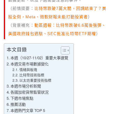
數據更新、以及下週需要注意的事件。
（前情提要：
比特幣跌破7萬大關，回調結束了？美
股全倒，Meta、微軟財報未能打動投資者
）
（背景補充：
動區週報：比特幣跌破6.6萬後強彈、
美國政府錢包遇駭、SEC批准比特幣ETF期權
）
本文目錄
本週（10/27-11/02）重要大事速覽
本週交易市場數據變化
情緒與板塊
比特幣技術指標
以太坊重要技術指標
本週市場分析新聞
各國加密貨幣監管狀況
下週市場焦點
推薦活動
本週熱門文章 TOP 5