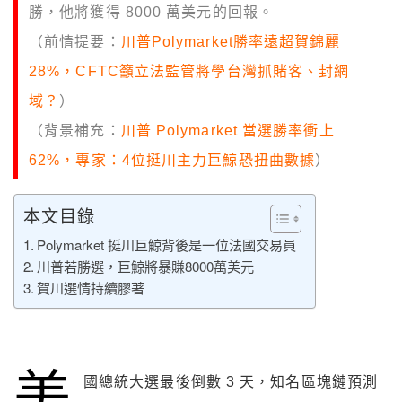
勝，他將獲得 8000 萬美元的回報。
（前情提要：
川普Polymarket勝率遠超賀錦麗
28%，CFTC籲立法監管將學台灣抓賭客、封網
域？
）
（背景補充：
川普 Polymarket 當選勝率衝上
62%，專家：4位挺川主力巨鯨恐扭曲數據
）
本文目錄
Polymarket 挺川巨鯨背後是一位法國交易員
川普若勝選，巨鯨將暴賺8000萬美元
賀川選情持續膠著
美
國總統大選最後倒數 3 天，知名區塊鏈預測