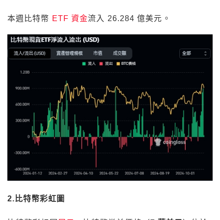
2.比特幣彩虹圖
比特幣彩虹圖
展示
，比特幣當前價格（
7 萬美元
）位於
「
考慮買入
」至「
考慮定投
」區間。在「
考慮定投
」階
段（7 萬美元）與「
特價大甩賣
」階段（5.2 萬美元）
之間。