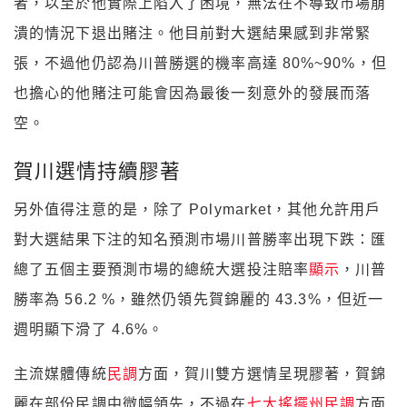
者，以至於他實際上陷入了困境，無法在不導致市場崩
潰的情況下退出賭注。他目前對大選結果感到非常緊
張，不過他仍認為川普勝選的機率高達 80%~90%，但
也擔心的他賭注可能會因為最後一刻意外的發展而落
空。
賀川選情持續膠著
另外值得注意的是，除了 Polymarket，其他允許用戶
對大選結果下注的知名預測市場川普勝率出現下跌：匯
總了五個主要預測市場的總統大選投注賠率
顯示
，川普
勝率為 56.2 %，雖然仍領先賀錦麗的 43.3%，但近一
週明顯下滑了 4.6%。
主流媒體傳統
民調
方面，賀川雙方選情呈現膠著，賀錦
麗在部份民調中微幅領先，不過在
七大搖擺州民調
方面