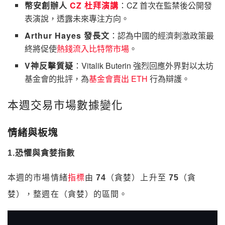
幣安創辦人
CZ 杜拜演講
：CZ 首次在監禁後公開發
表演說，透露未來專注方向。
Arthur Hayes 發長文
：認為中國的經濟刺激政策最
終將促使
熱錢流入比特幣市場
。
V神反擊質疑
：Vitalik Buterin 強烈回應外界對以太坊
基金會的批評，為
基金會賣出 ETH
行為辯護。
本週交易市場數據變化
情緒與板塊
1.恐懼與貪婪指數
本週的市場情緒
指標
由
74
（貪婪）上升至
75
（貪
婪），整週在（貪婪）的區間。