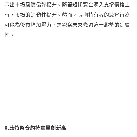
6.比特幣合約持倉量創新高
根據
數據
，本週比特幣在交易所內的合約持倉量呈現穩
定上升趨勢，從
372.7 億美元
一度升至 438 億美元，
最終回落至
414 億美元
，仍高於今年三月底的關鍵位
390 億美元。持倉量的整體增長反映了槓桿交易活動的
活躍，顯示出投資者風險偏好的顯著提升。