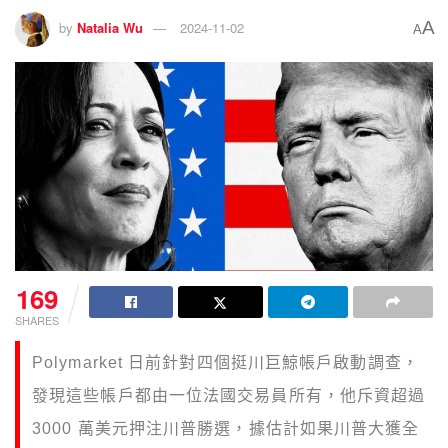
A
by
Natalia Wu
2024-11-02
A
169
SHARES
Polymarket 日前針對四個挺川巨鯨帳戶啟動調查，
發現這些帳戶都由一位法國交易員所有，他斥資超過
3000 萬美元押注川普勝選，據估計如果川普大獲全