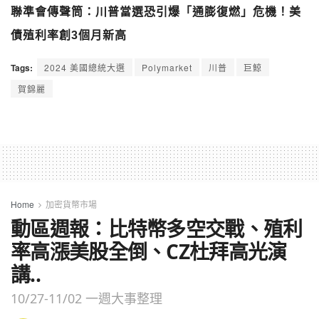
聯準會傳聲筒：川普當選恐引爆「通膨復燃」危機！美
債殖利率創3個月新高
Tags:
2024 美國總統大選
Polymarket
川普
巨鯨
賀錦麗
Home
加密貨幣市場
動區週報：比特幣多空交戰、殖利
率高漲美股全倒、CZ杜拜高光演
講..
10/27-11/02 一週大事整理