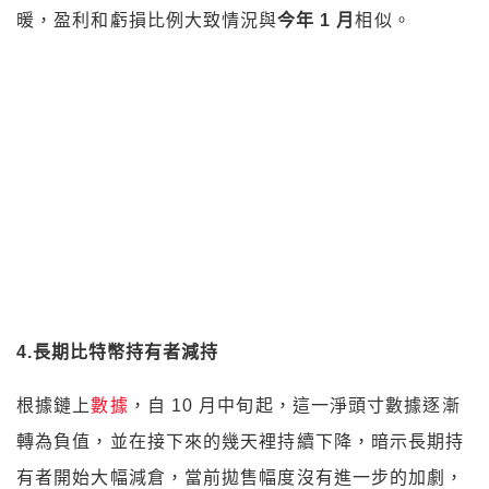
4.長期比特幣持有者減持
根據鏈上
數據
，自 10 月中旬起，這一淨頭寸數據逐漸
轉為負值，並在接下來的幾天裡持續下降，暗示長期持
有者開始大幅減倉，當前拋售幅度沒有進一步的加劇，
然而比特幣價格突破 7 萬美元，期持有者的淨頭寸減少
對市場的短期支撐力構成挑戰，若這一趨勢持續，市場
或將面臨一定的下行壓力。