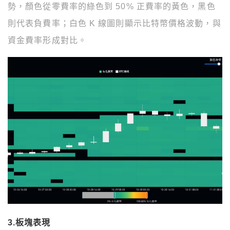
資金費率形成對比。
3.板塊表現
根據 Artemis 數據
顯示
，本週區塊鏈領域板塊的平均漲
幅為
（1.6
%）
，其中
Memecoin、RWA、DeFi
分別
以
（10.9%、6.3%、5.5%）
占據前三。
本週
比特幣、以太幣
漲幅為
（5.1
%、3.9%）
。