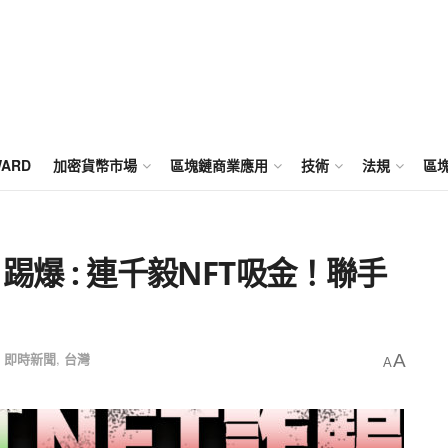
WARD
加密貨幣市場
區塊鏈商業應用
技術
法規
區
 踢爆 : 連千毅NFT吸金！聯手
,
即時新聞
,
台灣
A
A