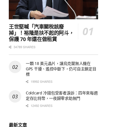
王世堅喊「汽車關稅該廢
掉」！裕隆是扶不起的阿斗，
保護 70 年還在做租賃
34789 SHARES
一顆 18 美元晶片，讓烏克蘭無人機在
GPS 干擾、遙控中斷下，仍可自主鎖定目
標
19992 SHARES
Coldcard 冷錢包受害者淚訴：四年來每週
定存比特幣，一夜歸零求助無門
12492 SHARES
最新文章