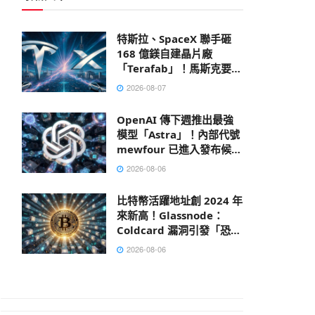
特斯拉、SpaceX 聯手砸
168 億鎂自建晶片廠
「Terafab」！馬斯克要打
造地表最大建築
2026-08-07
OpenAI 傳下週推出最強
模型「Astra」！內部代號
mewfour 已進入發布候選
階段
2026-08-06
比特幣活躍地址創 2024 年
來新高！Glassnode：
Coldcard 漏洞引發「恐慌
性轉移」
2026-08-06