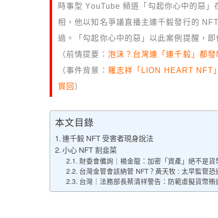
時事型 YouTube 頻道「勾起你心中的惡」
相，他以知名爭議直播主連千毅發行的 NF
過。「勾起你心中的惡」以此案例提醒，即
（前情提要：
泡沫？台灣連「連千毅」都發N
（事件背景：
羅志祥「LION HEART NFT
買回
）
本文目錄
連千毅 NFT 受害者現身說法
小心 NFT 割韭菜
財委會備詢｜楊金龍：加密「資產」絕不是貨幣
台灣金管會該納管 NFT？黃天牧 : 太早監管
台灣｜法務部長蔡清祥警告：防範虛擬貨幣賄