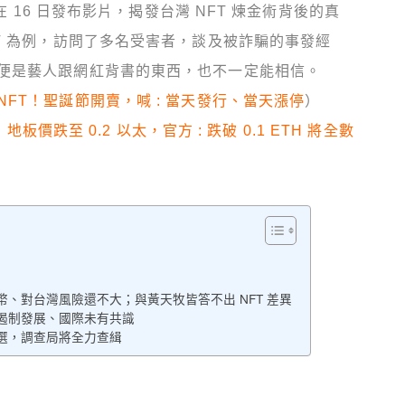
在 16 日發布影片，揭發台灣 NFT 煉金術背後的真
T 為例，訪問了多名受害者，談及被詐騙的事發經
便是藝人跟網紅背書的東西，也不一定能相信。
FT！聖誕節開賣，喊 : 當天發行、當天漲停
）
」地板價跌至 0.2 以太，官方 : 跌破 0.1 ETH 將全數
、對台灣風險還不大；與黃天牧皆答不出 NFT 差異
恐遏制發展、國際未有共識
選，調查局將全力查緝