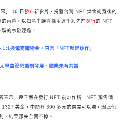
惡」 16 日
發布
新影片，揭發台灣 NFT 煉金術背後的
絲的內幕，以知名爭議直播主連千毅先前
發行
的 NFT
詐騙的事發經過。
%、1:1換電商購物金，直言「NFT就是炒作」
: 太早監管恐遏制發展、國際未有共識
示，連千毅在發行 NFT 前炒作稱，NFT 預售價
格是 1327 美金，中間有 300 多元的價差可以賺，因此他
利，結果卻完全賣不掉。