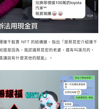
連千毅賣 NFT 的結構鏈，指出「是蔡昆宏介紹連千
知道是因為，我認識蔡昆宏的老婆，還有叫凜月的，
直講說有什麼其他的賦能」。