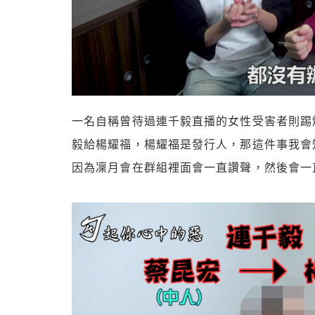
一名自稱曾待過連千毅直播的女性受害者則踢爆
毅給楊耀福，楊耀福是發行人，那這件事我會
因為凜月會在群組裡面會一直讚聲，然後會一