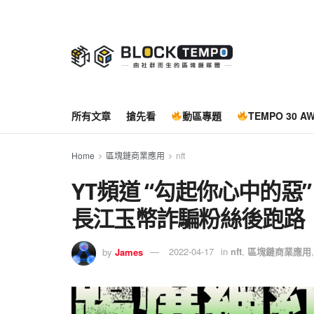
所有文章
搶先看
動區專題
TEMPO 30 A
Home
區塊鏈商業應用
nft
YT頻道 “勾起你心中的惡”
長江玉幣詐騙粉絲後跑路
by
James
2022-04-17
in
nft
,
區塊鏈商業應用