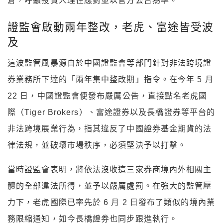
倉，呼籲投資人理性應對並以官方公告為準。
證監會啟動兩年整改，老虎、富途皆受波
及
這波監管風暴源自於中國證監會等部門針對非法跨境證
券業務所下達的「兩年集中整改期」指令。在今年 5 月
22 日，中國證監會便發布嚴厲公告，直接點名老虎國
際（Tiger Brokers）、富途證券以及長橋證券等平台的
非法跨境展業行為，指其違反了中國證券基金期貨的法
律法規，並破壞市場秩序，必須堅決予以打擊。
當時證監會表明，將依法沒收這三家券商境內外相關主
體的全部違法所得，並予以嚴厲處罰。在強大的監管壓
力下，老虎國際已率先於 6 月 2 日發布了類似的境內業
務限縮通知，如今長橋證券也同步跟進執行。