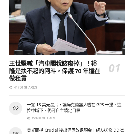
王世堅喊「汽車關稅該廢掉」！裕
隆是扶不起的阿斗，保護 70 年還在
做租賃
41756 SHARES
一顆 18 美元晶片，讓烏克蘭無人機在 GPS 干擾、遙
控中斷下，仍可自主鎖定目標
22466 SHARES
美光關掉 Crucial 後出保固改退現金！網友送修 DDR5