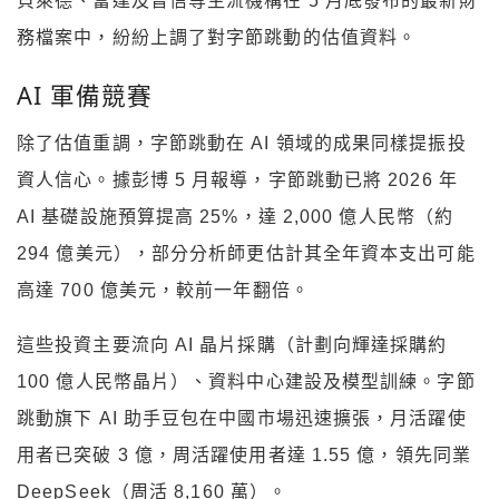
貝萊德、富達及普信等主流機構在 5 月底發布的最新財
務檔案中，紛紛上調了對字節跳動的估值資料。
AI 軍備競賽
除了估值重調，字節跳動在 AI 領域的成果同樣提振投
資人信心。據彭博 5 月報導，字節跳動已將 2026 年
AI 基礎設施預算提高 25%，達 2,000 億人民幣（約
294 億美元），部分分析師更估計其全年資本支出可能
高達 700 億美元，較前一年翻倍。
這些投資主要流向 AI 晶片採購（計劃向輝達採購約
100 億人民幣晶片）、資料中心建設及模型訓練。字節
跳動旗下 AI 助手豆包在中國市場迅速擴張，月活躍使
用者已突破 3 億，周活躍使用者達 1.55 億，領先同業
DeepSeek（周活 8,160 萬）。