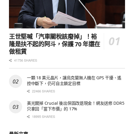
王世堅喊「汽車關稅該廢掉」！裕
隆是扶不起的阿斗，保護 70 年還在
做租賃
41756 SHARES
一顆 18 美元晶片，讓烏克蘭無人機在 GPS 干擾、遙
控中斷下，仍可自主鎖定目標
22466 SHARES
美光關掉 Crucial 後出保固改退現金！網友送修 DDR5
只拿回「當下市價」的 17%
18995 SHARES
最新文章