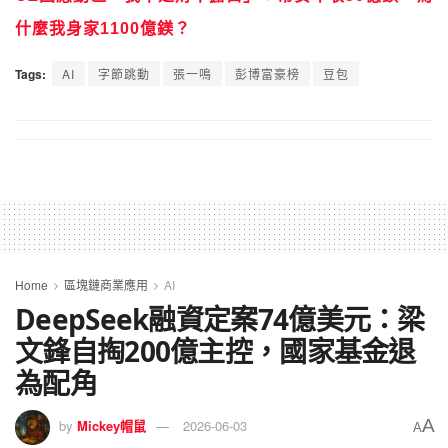
什麼我身家1100億鎂？
Tags:
AI
字節跳動
張一鳴
彭博富豪榜
豆包
Home
區塊鏈商業應用
AI
DeepSeek融資定案74億美元：梁
文鋒自掏200億主控，國家基金退
為配角
A
by
Mickey帽鼠
2026-06-03
A