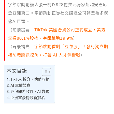
字節跳動創辦人張一鳴以928億美元身家超越安巴尼
登亞洲第二。字節跳動正從社交媒體公司轉型為多模
態AI巨頭。
（前情提要：
TikTok 美國合資公司正式成立，美方
掌握80.1%股權、字節跳動19.9%
）
（背景補充：
字節跳動首創「豆包股」！發行獨立期
權防堵騰訊挖角，打響 AI 人才保衛戰
）
本文目錄
TikTok 拆分，估值收縮
AI 軍備競賽
豆包即將收費，AI 變現
亞洲富豪榜最新排名