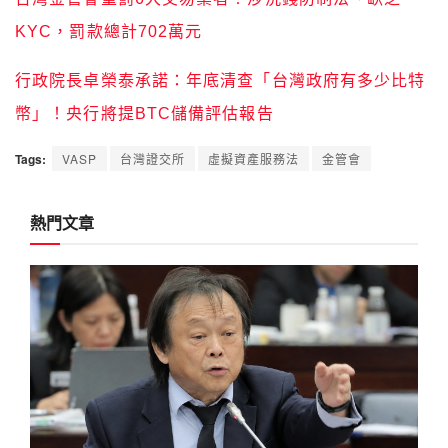
KYC，罰款總計702萬元
行政院長卓榮泰承諾：年底清查「台灣政府有多少比特
幣」！央行將提BTC儲備評估報告
Tags:
VASP
台灣證交所
虛擬資產服務法
金管會
熱門文章