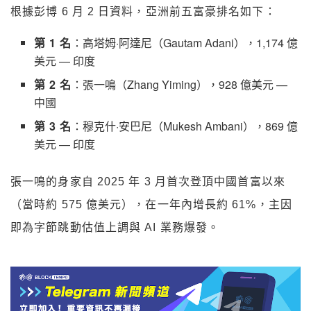
根據彭博 6 月 2 日資料，亞洲前五富豪排名如下：
第 1 名
：高塔姆·阿達尼（Gautam Adani），1,174 億
美元 — 印度
第 2 名
：張一鳴（Zhang Yiming），928 億美元 —
中國
第 3 名
：穆克什·安巴尼（Mukesh Ambani），869 億
美元 — 印度
張一鳴的身家自 2025 年 3 月首次登頂中國首富以來
（當時約 575 億美元），在一年內增長約 61%，主因
即為字節跳動估值上調與 AI 業務爆發。