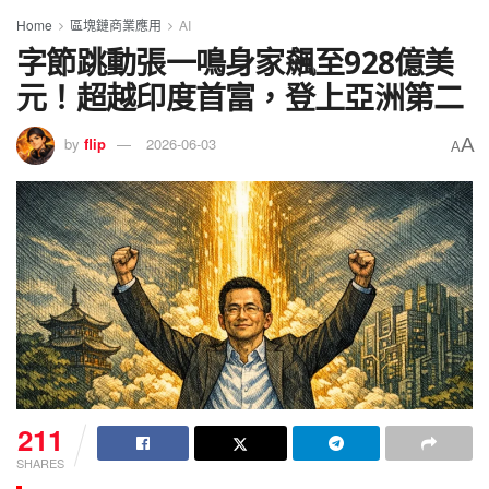
Home
區塊鏈商業應用
AI
字節跳動張一鳴身家飆至928億美
元！超越印度首富，登上亞洲第二
A
by
flip
2026-06-03
A
211
SHARES