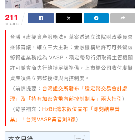
211
SHARES
台灣《虛擬資產服務法》草案透過立法院財政委員會
逐條審議，確立三大主軸：金融機構經許可可兼營虛
擬資產業務成為 VASP，穩定幣發行須取得主管機關
許可並會商央行維持足額準備，上市櫃公司收付虛擬
資產須建立完整授權與內控制度。
（前情提要：
台灣證交所發布「穩定幣交易會計處
理」及「持有加密貨幣內部控制制度」兩大指引
）
（背景補充：
HzBit鴻朱數位宣布「即刻結束營
業」！台灣VASP業者剩8家
）
本文目錄