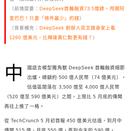
（前情提要：
DeepSeek首輪融資73.5億鎂，甩開阿
里巴巴！只要「條件最少」的錢
）
（背景補充：
DeepSeek 創辦人梁文鋒身家上看
1260 億美元，比輝達黃仁勳更有錢？
）
中
國語言模型獨角獸 DeepSeek 首輪融資細節
出爐，總額約 500 億人民幣（74 億美元），
估值區間落在 3,500 億至 4,000 億人民幣
（520 億至 590 億美元）之間，上限比 5 月底的傳聞
再往上推了一格。
從 TechCrunch 5 月初首報 450 億美元估值，到月中
傳聞 515 億、月底 550 億，再到今天的 590 億，