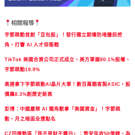
相關報導
字節跳動首創「豆包股」！發行獨立期權防堵騰訊挖
角，打響 AI 人才保衛戰
TikTok 美國合資公司正式成立，美方掌握80.1%股權、
字節跳動19.9%
高通拿下字節跳動AI晶片大單！數百萬顆客製ASIC，股
價飆8.3%創歷史新高
彭博：中國嚴禁 AI 獨角獸拿「美國資金」！字節跳
動、月之暗面全遭點名
CZ回應動區「我不是財不露白」：幣安年收50億鎂、為