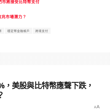
 全美門市將接受比特幣支付
放兆市場潛力？
幣
穩定幣金融帳戶
跨境支付
0%，美股與比特幣應聲下跌，
？
A
A