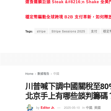
速食連鎖巨頭 Steak &#8216;n Shake
穩定幣驅動全球跨境 B2B 支付革新，如何釋
Tags:
stripe
Stripe Sessions 2025
支付
穩定
Home
數據報告
中國
川普喊下調中國關稅至8
北京手上有哪些談判籌碼
by
Editor Jr.
2025-05-10
in
中國
,
美國