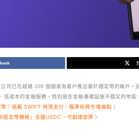
book
分
，該公司已在超過 100 個國家為客戶推出基於穩定幣的帳戶。這
、低成本的金融服務，特別是在金融基礎設施不穩定的地區
穩定幣！挑戰 SWIFT 跨境支付、瞄準新興市場痛點
）
B2B穩定幣轉帳」支援USDC、可創建發票
）