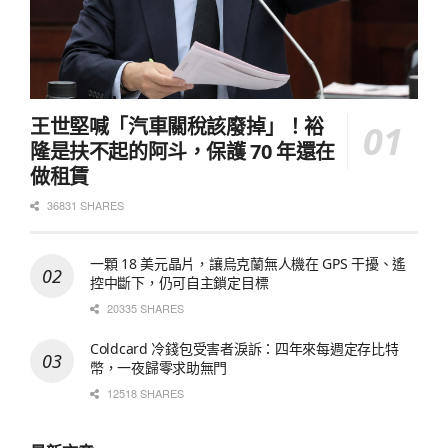
王世堅喊「汽車關稅該廢掉」！裕
隆是扶不起的阿斗，保護 70 年還在
做租賃
36831 SHARES
一顆 18 美元晶片，讓烏克蘭無人機在 GPS 干擾、遙
控中斷下，仍可自主鎖定目標
20335 SHARES
Coldcard 冷錢包受害者淚訴：四年來每週定存比特
幣，一夜歸零求助無門
12518 SHARES