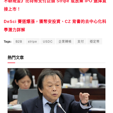
不缺現金》比特幣支付巨頭 Stripe 或放棄 IPO 選擇直
接上市！
DeSci 賽道爆漲，獲幣安投資、CZ 背書的去中心化科
學潛力詳解
Tags:
B2B
stripe
USDC
企業轉帳
支付
穩定幣
熱門文章