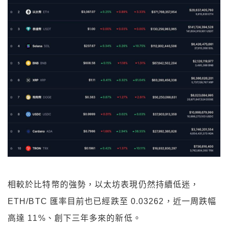
相較於比特幣的強勢，以太坊表現仍然持續低迷，
ETH/BTC 匯率目前也已經跌至 0.03262，近一周跌幅
高達 11%、創下三年多來的新低。