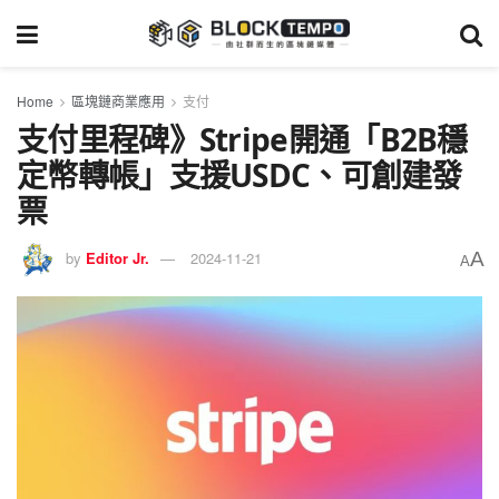
Home
區塊鏈商業應用
支付
支付里程碑》Stripe開通「B2B穩
定幣轉帳」支援USDC、可創建發
票
A
by
Editor Jr.
2024-11-21
A