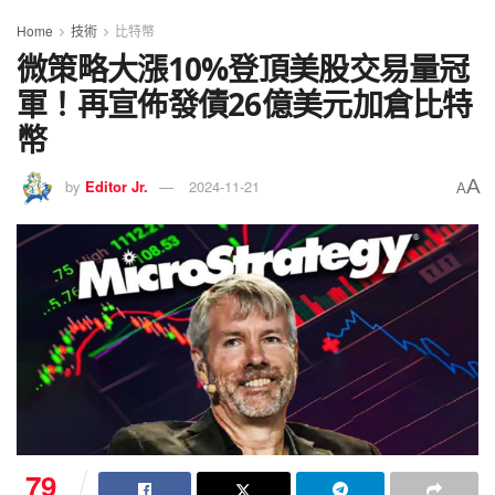
Home
技術
比特幣
微策略大漲10%登頂美股交易量冠
軍！再宣佈發債26億美元加倉比特
幣
A
by
Editor Jr.
2024-11-21
A
79