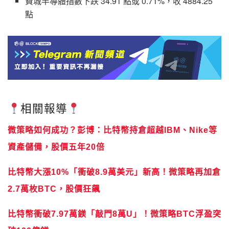
費城半導體指數下跌 34.91 點或 0.71%，收 4884.25
點
相關報導
微策略如何成功？彭博：比特幣持倉超越IBM、Nike等
資產儲備，股價五年20倍
比特幣大漲10%「衝破8.9萬美元」新高！微策略再加倉
2.7萬枚BTC，股價狂飆
比特幣衝破7.97萬鎂「敲門8萬U」！微策略BTC浮盈突