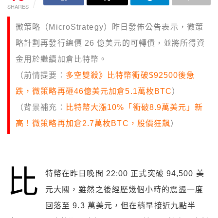
SHARES
微策略（MicroStrategy）昨日發佈公告表示，微策
略計劃再發行總價 26 億美元的可轉債，並將所得資
金用於繼續加倉比特幣。
（前情提要：
多空雙殺》比特幣衝破$92500後急
跌，微策略再砸46億美元加倉5.1萬枚BTC
）
（背景補充：
比特幣大漲10%「衝破8.9萬美元」新
高！微策略再加倉2.7萬枚BTC，股價狂飆
）
比
特幣在昨日晚間 22:00 正式突破 94,500 美
元大關，雖然之後經歷幾個小時的震盪一度
回落至 9.3 萬美元，但在稍早接近九點半