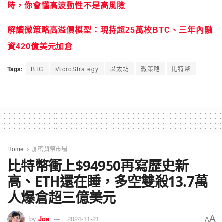
時，你會懂高波動性不是高風險
解讀微策略高溢價模型：現持超25萬枚BTC、三年內融
資420億美元加倉
Tags:
BTC
MicroStrategy
以太坊
微策略
比特幣
Home
加密貨幣市場
比特幣衝上$94950再寫歷史新
高、ETH還在睡，多空雙殺13.7萬
人爆倉超三億美元
A
by
Joe
2024-11-21
A