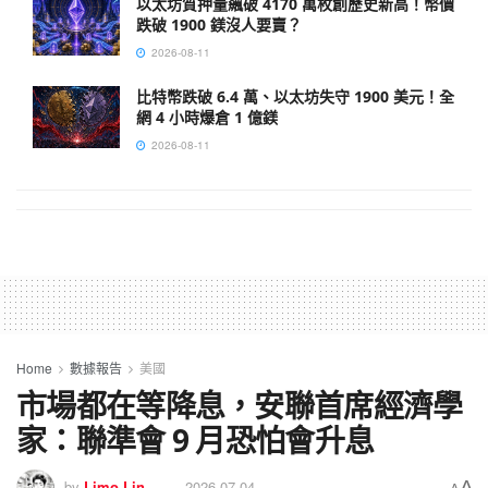
以太坊質押量飆破 4170 萬枚創歷史新高！幣價
跌破 1900 鎂沒人要賣？
2026-08-11
比特幣跌破 6.4 萬、以太坊失守 1900 美元！全
網 4 小時爆倉 1 億鎂
2026-08-11
Home
數據報告
美國
市場都在等降息，安聯首席經濟學
家：聯準會 9 月恐怕會升息
A
by
Limo Lin
2026-07-04