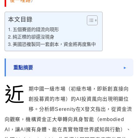
後一哩路
）
本文目錄
五個賽道的錢流向現形
純正標的卻還沒現身
美國恐複製同一套劇本，資金將再度集中
重點摘要
近
期中國一級市場（初級市場，即新創直接向
創投募資的市場）的AI投資風向出現明顯位
移。分析師Serenity在X發文指出，從資金流
向觀察，機構資金正大舉轉向具身智能（embodied
AI，讓AI擁有身體、能在真實物理世界感知與行動）、