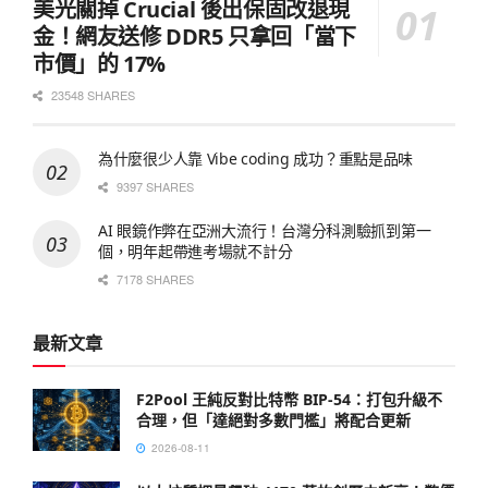
美光關掉 Crucial 後出保固改退現
金！網友送修 DDR5 只拿回「當下
市價」的 17%
23548 SHARES
為什麼很少人靠 Vibe coding 成功？重點是品味
9397 SHARES
AI 眼鏡作弊在亞洲大流行！台灣分科測驗抓到第一
個，明年起帶進考場就不計分
7178 SHARES
最新文章
F2Pool 王純反對比特幣 BIP-54：打包升級不
合理，但「達絕對多數門檻」將配合更新
2026-08-11