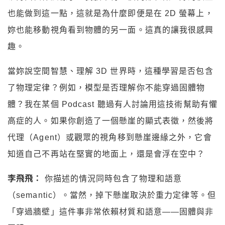
也能做到這一點，這就是為什麼即便是在 2D 螢幕上，
妳也能移動視角看到物體的另一面。這真的讓我很感興
趣。
當妳說空間智慧、理解 3D 世界時，這種學習是否包含
了物理定律？例如，模型是否理解你不能穿過固體物
體？我在某個 Podcast 聽過有人討論用這技術幫助有懼
高症的人。如果你創造了一個懸崖的顯式表徵，然後將
代理（Agent）或觀眾的視角移到懸崖邊緣之外，它會
知道自己不再站在堅實的地面上，還是會浮在空中？
李飛飛：
你描述的情況同時包含了物理和語意
（semantic）。當然，掉下懸崖取決於重力定律等。但
「穿過牆壁」這件事非常依賴材質和語意——固體與非