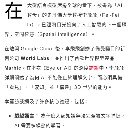
在
大型語言模型席捲全球的當下，被譽為「AI
教母」的史丹佛大學教授李飛飛（Fei-Fei
Li），已經將目光投向了人工智慧的下一個疆
界：空間智慧（Spatial Intelligence）。
在離開 Google Cloud 後，李飛飛創辦了備受矚目的新
創公司
World Labs
，並推出了首款世界模型產品
Marble
。在本次《Eye on AI》的深度
訪談
中，李飛飛
詳細闡述了為何 AI 不能僅止於理解文字，而必須具備
「看見」、「感知」並「構建」3D 世界的能力。
本篇訪談觸及了許多核心議題，包括：
超越語言：
為什麼人類知識無法完全被文字捕捉，
AI 需要多模態的學習？