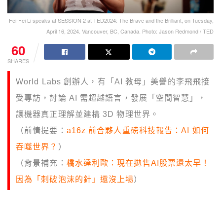
Fei-Fei Li speaks at SESSION 2 at TED2024: The Brave and the Brilliant, on Tuesday,
April 16, 2024. Vancouver, BC, Canada. Photo: Jason Redmond / TED
60
SHARES
World Labs 創辦人，有「AI 教母」美譽的李飛飛接
受專訪，討論 AI 需超越語言，發展「空間智慧」，
讓機器真正理解並建構 3D 物理世界。
（前情提要：
a16z 前合夥人重磅科技報告：AI 如何
吞噬世界？
）
（背景補充：
橋水達利歐：現在拋售AI股票還太早！
因為「刺破泡沫的針」還沒上場
）