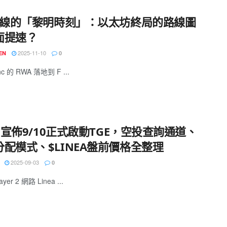
 路線的「黎明時刻」：以太坊終局的路線圖
面提速？
2025-11-10
EN
0
nc 的 RWA 落地到 F ...
ea宣佈9/10正式啟動TGE，空投查詢通道、
分配模式、$LINEA盤前價格全整理
2025-09-03
0
er 2 網路 Linea ...