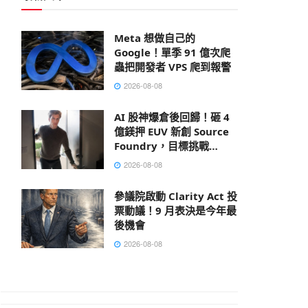
Meta 想做自己的
Google！單季 91 億次爬
蟲把開發者 VPS 爬到報警
2026-08-08
AI 股神爆倉後回歸！砸 4
億鎂押 EUV 新創 Source
Foundry，目標挑戰
ASML
2026-08-08
參議院啟動 Clarity Act 投
票動議！9 月表決是今年最
後機會
2026-08-08