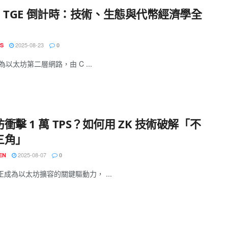
ea TGE 倒計時：技術、生態與代幣經濟學全
2025-08-23
S
0
 作為以太坊第二層網路，由 C ...
衝擊 1 萬 TPS？如何用 ZK 技術破解「不
三角」
2025-08-07
EN
0
術正成為以太坊擴容的關鍵驅動力， ...