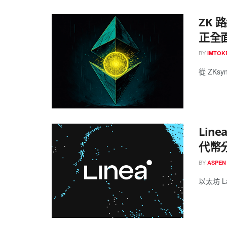
ZK
正全
BY
IMTOK
從 ZKsy
Lin
代幣
BY
ASPEN
以太坊 Lay