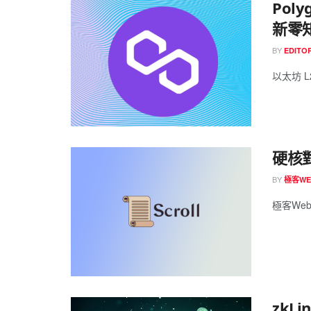
Pol
新零知
BY
EDITOR
以太坊 L2
硬核對
BY
極客WE
極客Web3
zk