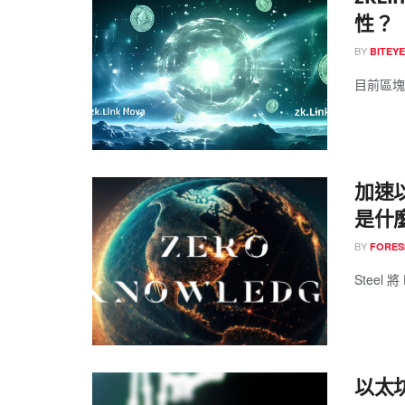
性？
BY
BITEYE
目前區塊
加速以
是什
BY
FORES
Steel 將
以太