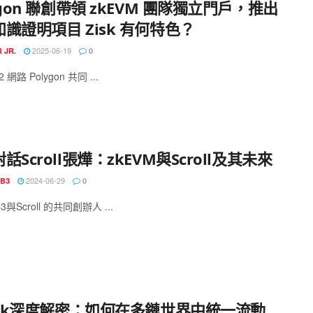
ygon 聯創帶領 zkEVM 團隊獨立門戶，推出
識證明項目 Zisk 有何特色？
2025-06-19
 JR.
0
 網路 Polygon 共同 ...
話Scroll張燁：zkEVM與Scroll及其未來
2024-06-29
B3
0
與Scroll 的共同創辦人 ...
Link深度解密：如何在多鏈世界中統一流動