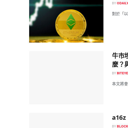
BY
ODAIL
對於「以
牛市
麼？與
BY
BITEYE
本文將會
a16
BY
BLOCK