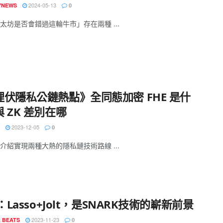
2024-05-13
YNEWS
0
太坊是否會錯過這輪牛市」存在兩種 ...
埋伏隱私公鏈熱點》全同態加密 FHE 是什
 ZK 差別在哪
2023-12-05
0
介紹實現兩種大熱的隱私鏈技術路線 ...
z：Lasso+Jolt，是SNARK技術的嶄新前景
2023-11-23
 BEATS
0