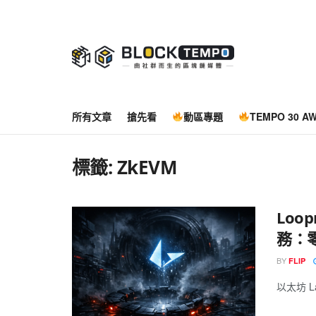
所有文章
搶先看
動區專題
TEMPO 30 A
標籤:
ZkEVM
Loo
務：
BY
FLIP
以太坊 Lay