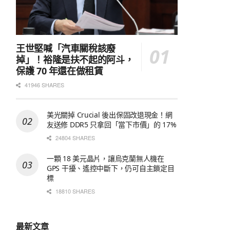
王世堅喊「汽車關稅該廢
掉」！裕隆是扶不起的阿斗，
保護 70 年還在做租賃
41946 SHARES
美光關掉 Crucial 後出保固改退現金！網
友送修 DDR5 只拿回「當下市價」的 17%
24804 SHARES
一顆 18 美元晶片，讓烏克蘭無人機在
GPS 干擾、遙控中斷下，仍可自主鎖定目
標
18810 SHARES
最新文章