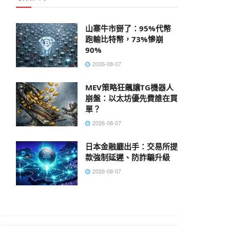
山寨牛市掰了：95%代幣
跑輸比特幣，73%慘崩
90%
2026-08-07
MEV策略狂飆讓TG機器人
崩盤：以太坊優先費誰在買
單？
2026-08-07
日本金融廳出手：交易所提
款強制延遲、防詐騙升級
2026-08-07