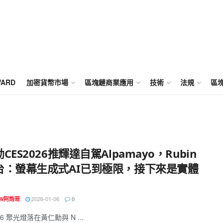
WARD
加密貨幣市場
區塊鏈商業應用
技術
法規
區
CES2026推輝達自駕Alpamayo，Rubin
台：螢幕生成式AI已到極限，接下來是實體
2026-01-06
OW阿炮哥
0
26 聚光燈落在黃仁勳與 N ...