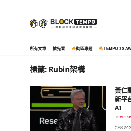
所有文章
搶先看
動區專題
TEMPO 30 A
標籤:
Rubin架構
黃仁勳
新平
AI
BY
MR.P
CES 20