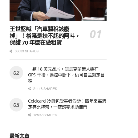
王世堅喊「汽車關稅該廢
掉」！裕隆是扶不起的阿斗，
保護 70 年還在做租賃
38033 SHARES
一顆 18 美元晶片，讓烏克蘭無人機在
GPS 干擾、遙控中斷下，仍可自主鎖定目
標
21118 SHARES
Coldcard 冷錢包受害者淚訴：四年來每週
定存比特幣，一夜歸零求助無門
12592 SHARES
最新文章