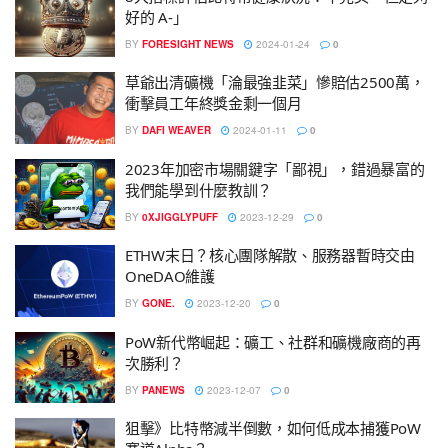
好的 A-」
BY
FORESIGHT NEWS
2024-01-24
0
草爺出清礦機「淪最強韭菜」慘賠估2500萬，
衝擊員工年終獎金剩一個月
BY
DAFI WEAVER
2024-01-11
0
2023年加密市場關鍵字「鄙視」，錯過暴富的
我們能學到什麼教訓？
BY
0XJIGGLYPUFF
2023-12-29
0
ETHW末日？核心團隊解散、服務器暫時交由
OneDAO維護
BY
GONE.
2023-12-20
0
PoW新代幣崛起：礦工、社群和礦機廠商的再
次勝利？
BY
PANEWS
2023-12-07
0
狙擊》比特幣減半倒數，如何低成本捕獲PoW