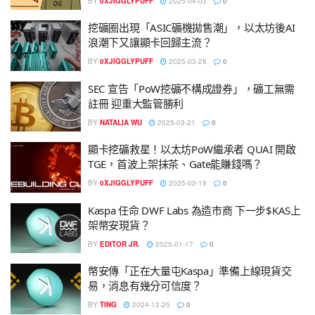
BY
0XJIGGLYPUFF
2025-04-03
0
挖礦圈出現「ASIC礦機拋售潮」，以太坊後AI
浪潮下又讓顯卡回歸主流？
BY
0XJIGGLYPUFF
2025-03-28
0
SEC 宣告「PoW挖礦不構成證券」，礦工無需
註冊 迎重大監管勝利
BY
NATALIA WU
2025-03-21
0
顯卡挖礦救星！以太坊PoW繼承者 QUAI 開啟
TGE，首波上架抹茶、Gate能賺錢嗎？
BY
0XJIGGLYPUFF
2025-02-19
0
Kaspa 任命 DWF Labs 為造市商 下一步$KAS上
架幣安現貨？
BY
EDITOR JR.
2025-01-17
0
幣安傳「正在大量屯Kaspa」準備上線現貨交
易，消息有幾分可信度？
BY
TING
2024-12-25
0