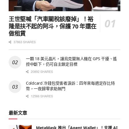
王世堅喊「汽車關稅該廢掉」！裕
隆是扶不起的阿斗，保護 70 年還在
做租賃
37863 SHARES
一顆 18 美元晶片，讓烏克蘭無人機在 GPS 干擾、遙
控中斷下，仍可自主鎖定目標
20892 SHARES
Coldcard 冷錢包受害者淚訴：四年來每週定存比特
幣，一夜歸零求助無門
12566 SHARES
最新文章
MetaMask 推出「Agent Wallet」！支援 AI