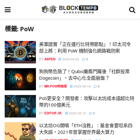
標籤:
PoW
美軍證實「正在運行比特幣節點」！印太司令
部上將：利用 PoW 機制強化網路戰防禦
BY
ASPEN
2026-04-23
0
狗狗幣危險了！Qubic癱瘓門羅後「社群投票
Dogecoin」，去中心化全面崩盤？
BY
MR.POW阿炮哥
2025-08-18
0
PoS更安全？開發者：攻擊以太坊成本遠超比特
幣的100億美元
BY
EDITOR JR.
2025-05-16
0
以太坊OG開噴「ETH沒救」：基金會要坦承四
大失誤，2021年曾掌握世界最大算力