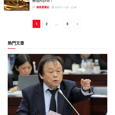
賽道Alpha？
BY
維斯曼筆記
2023-11-23
0
1
2
…
5
熱門文章