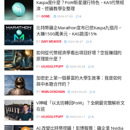
Kaspa是什麼？PoW新星運行特色、KAS代幣經
濟、挖礦教學全整理
BY
GONE.
2024-07-03
0
比特幣礦企Marathon宣布已挖Kaspa九個月，
大賺1500萬美元、KAS跳漲15%
BY
DAFI WEAVER
2024-06-27
0
如何從代幣經濟學看出項目好壞？空投賺錢的
原理是什麼？
BY
0XJIGGLYPUFF
2024-05-08
0
加密史上第一個暴富的大學生故事：我是如何
與中本聰合作的？
BY
WUBLOCKCHAIN
2024-04-22
0
V神喊「以太坊轉回PoW」？全網最完整解析文
在這
BY
0XJIGGLYPUFF
2024-04-11
0
AI 改變比特幣挖礦！彭博報導：礦企拿 Nvidia