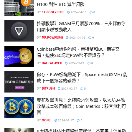
H100 對沖 BTC 減半風險
BY
0XJIGGLYPUFF
2024-04-10
0
挖礦教學》GRAM單月暴漲700%，三步驟教你
用顯卡賺被動收入
BY
MR.POW阿炮哥
2024-04-03
0
Coinbase申請狗狗幣、萊特幣和BCH期貨交
易，迫使SEC認定PoW幣不是證券？
BY
DAFI WEAVER
2024-03-21
0
儲存、PoW板塊熱潮下，Spacemesh($SMH) 能
成下一個爆發的礦幣？
BY
BITPUSH
2024-02-27
0
雙花攻擊再見！比特幣51％攻擊、以太坊34％
攻擊成本破百億鎂；Coin Metrics：駭客無利可
圖
BY
GONE.
2024-02-17
0
8大指標評估比特幣健康狀況：不完美「但足夠