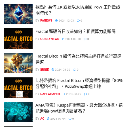
觀點》為何 ZK 或讓以太坊重回 PoW 工作量證
明時代？
BY
PANEWS
2024-12-03
0
Fractal 頭礦首日收益如何？租賃算力能賺嗎
BY
ODAILYNEWS
2024-09-10
0
Fractal Bitcoin 如何為比特幣主網打造並行高速
通道
BY
鏈茶館
2024-08-29
0
比特幣擴容 Fractal Bitcoin 經濟模型揭露「80%
分配給社群」，PizzaSwap本週上線
BY
DAFI WEAVER
2024-08-27
0
AMA預告》Kaspa再衝新高、最大礦企搶挖，還
能進場PoW版塊與礦幣嗎？
BY
AC
2024-07-04
0