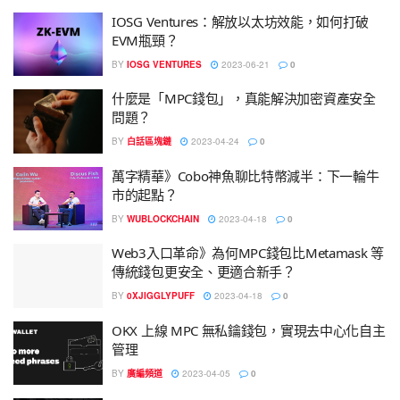
IOSG Ventures：解放以太坊效能，如何打破
EVM瓶頸？
BY
IOSG VENTURES
2023-06-21
0
什麼是「MPC錢包」，真能解決加密資產安全
問題？
BY
白話區塊鏈
2023-04-24
0
萬字精華》Cobo神魚聊比特幣減半：下一輪牛
市的起點？
BY
WUBLOCKCHAIN
2023-04-18
0
Web3入口革命》為何MPC錢包比Metamask 等
傳統錢包更安全、更適合新手？
BY
0XJIGGLYPUFF
2023-04-18
0
OKX 上線 MPC 無私鑰錢包，實現去中心化自主
管理
BY
廣編頻道
2023-04-05
0