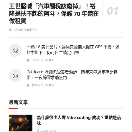
王世堅喊「汽車關稅該廢掉」！裕
隆是扶不起的阿斗，保護 70 年還在
做租賃
38035 SHARES
一顆 18 美元晶片，讓烏克蘭無人機在 GPS 干擾、遙
控中斷下，仍可自主鎖定目標
21123 SHARES
Coldcard 冷錢包受害者淚訴：四年來每週定存比特
幣，一夜歸零求助無門
12592 SHARES
最新文章
為什麼很少人靠 Vibe coding 成功？重點是品
味
2026-08-07