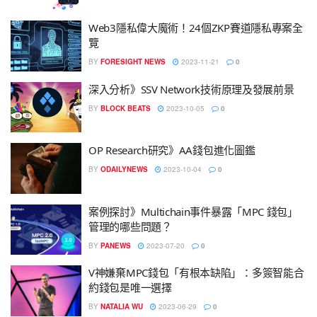
Web3隱私偉大魔術！24個ZKP賽道隱私專案全
覽
BY
FORESIGHT NEWS
2023-11-21
0
深入分析》SSV Network技術原理及發展前景
BY
BLOCK BEATS
2023-10-05
0
OP Research研究》AA錢包進化圖鑑
BY
ODAILYNEWS
2023-10-04
0
案例探討》Multichain事件暴露「MPC 錢包」
管理的哪些問題？
BY
PANEWS
2023-07-20
0
V神嫌棄MPC錢包「有根本缺陷」：多簽智能合
約錢包是唯一選擇
BY
NATALIA WU
2023-06-29
0