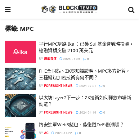
標籤:
MPC
平行MPC網路 Ika ：已獲 Sui 基金會戰略投資，
總融資額突破 2100 萬美元
BY
廣編頻道
2025-04-29
0
FHE全同態、ZK零知識證明、MPC多方計算，
三種錢包加密技術有何不同？
BY
FORESIGHT NEWS
2024-07-21
0
以太坊Layer2下一步：ZK技術如何釋放市場新
動能？
BY
FORESIGHT NEWS
2024-04-19
0
幣安進軍Web3錢包，能復甦DeFi熱潮嗎？
BY
AC
2023-11-22
0