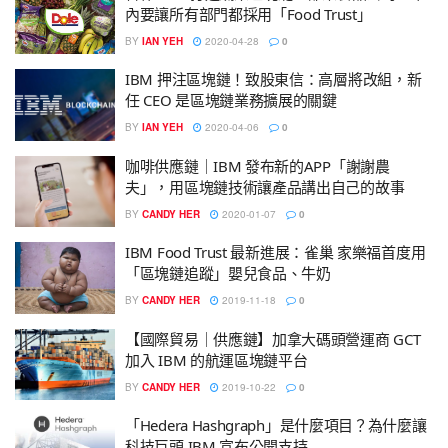
內要讓所有部門都採用「Food Trust」
BY
IAN YEH
2020-04-28
0
IBM 押注區塊鏈！致股東信：高層將改組，新
任 CEO 是區塊鏈業務擴展的關鍵
BY
IAN YEH
2020-04-06
0
咖啡供應鏈｜IBM 發布新的APP「謝謝農
夫」，用區塊鏈技術讓產品講出自己的故事
BY
CANDY HER
2020-01-07
0
IBM Food Trust 最新進展：雀巢 家樂福首度用
「區塊鏈追蹤」嬰兒食品、牛奶
BY
CANDY HER
2019-11-18
0
【國際貿易｜供應鏈】加拿大碼頭營運商 GCT
加入 IBM 的航運區塊鏈平台
BY
CANDY HER
2019-10-22
0
「Hedera Hashgraph」是什麼項目？為什麼讓
科技巨頭 IBM 宣布公開支持