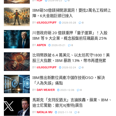
BY
FLIP
2026-06-23
0
IBM砸50億鎂掃開源漏洞！要找2萬名工程師上
陣，6大金融巨頭已接入
BY
0XJIGGLYPUFF
2026-05-28
0
川普政府砸 20 億鎂重押「量子運算」！入股
IBM 等 9 大企業，概念股盤前狂飆最高 25%
BY
ASPEN
2026-05-21
0
比特幣跌破 6.4 萬美元、以太坊死守1800！美
股三大指數、IBM 暴跌 13%，幣市再遭拖累
BY
0XJIGGLYPUFF
2026-02-24
0
IBM推出新數位資產冷儲存技術OSO，解決
「人為失誤」痛點
BY
DAFI WEAVER
2023-12-06
0
馬斯克「支持反猶太」言論挨轟，蘋果、IBM、
迪士尼驚動：撤光X(推特)廣告
BY
NATALIA WU
2023-11-18
0