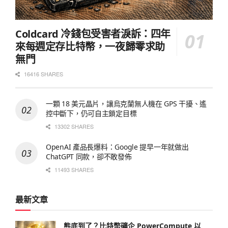
Coldcard 冷錢包受害者淚訴：四年
來每週定存比特幣，一夜歸零求助
無門
16416 SHARES
一顆 18 美元晶片，讓烏克蘭無人機在 GPS 干擾、遙
控中斷下，仍可自主鎖定目標
13302 SHARES
OpenAI 產品長爆料：Google 提早一年就做出
ChatGPT 同款，卻不敢發佈
11493 SHARES
最新文章
熊底到了？比特幣礦企 PowerCompute 以