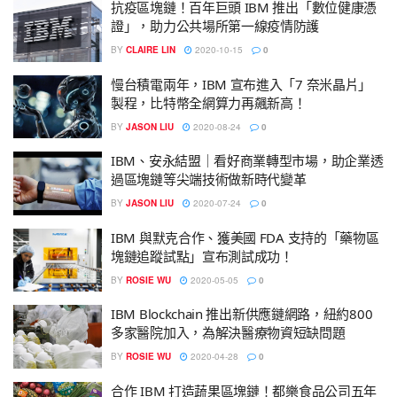
抗疫區塊鏈！百年巨頭 IBM 推出「數位健康憑
證」，助力公共場所第一線疫情防護
BY
CLAIRE LIN
2020-10-15
0
慢台積電兩年，IBM 宣布進入「7 奈米晶片」
製程，比特幣全網算力再飆新高！
BY
JASON LIU
2020-08-24
0
IBM、安永結盟｜看好商業轉型市場，助企業透
過區塊鏈等尖端技術做新時代變革
BY
JASON LIU
2020-07-24
0
IBM 與默克合作、獲美國 FDA 支持的「藥物區
塊鏈追蹤試點」宣布測試成功！
BY
ROSIE WU
2020-05-05
0
IBM Blockchain 推出新供應鏈網路，紐約800
多家醫院加入，為解決醫療物資短缺問題
BY
ROSIE WU
2020-04-28
0
合作 IBM 打造蔬果區塊鏈！都樂食品公司五年