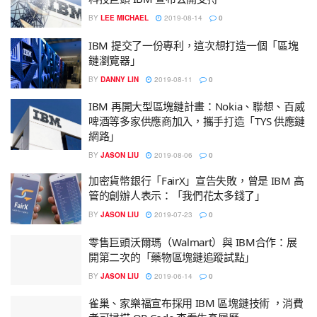
BY
LEE MICHAEL
2019-08-14
0
IBM 提交了一份專利，這次想打造一個「區塊
鏈瀏覽器」
BY
DANNY LIN
2019-08-11
0
IBM 再開大型區塊鏈計畫：Nokia、聯想、百威
啤酒等多家供應商加入，攜手打造「TYS 供應鏈
網路」
BY
JASON LIU
2019-08-06
0
加密貨幣銀行「FairX」宣告失敗，曾是 IBM 高
管的創辦人表示：「我們花太多錢了」
BY
JASON LIU
2019-07-23
0
零售巨頭沃爾瑪（Walmart）與 IBM合作：展
開第二次的「藥物區塊鏈追蹤試點」
BY
JASON LIU
2019-06-14
0
雀巢、家樂福宣布採用 IBM 區塊鏈技術 ，消費