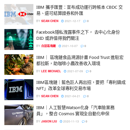
IBM 攜手匯豐：宣布成功運行跨帳本 CBDC 交
易、還可結算證券和外匯
BY
SEAN CHEN
2021-12-17
0
Facebook隱私洩露事件之下， 去中心化身份
DID 或許值得我們關注
BY
白話區塊鏈
2021-10-07
0
IBM｜ 區塊鏈食品溯源計畫 Food Trust 進駐宏
都拉斯，助咖啡小農改善收入環境
BY
LEE MICHAEL
2021-07-09
0
IBM區塊鏈｜藍色巨人再出招，要把「專利鑄成
NFT」改革全球專利交易市場
BY
SEAN CHEN
2021-04-21
0
IBM｜人工智慧Watson化身「汽車險業務
員」，整合 Cosmos 實現全自動化申保
BY
JASON LIU
2020-11-13
0