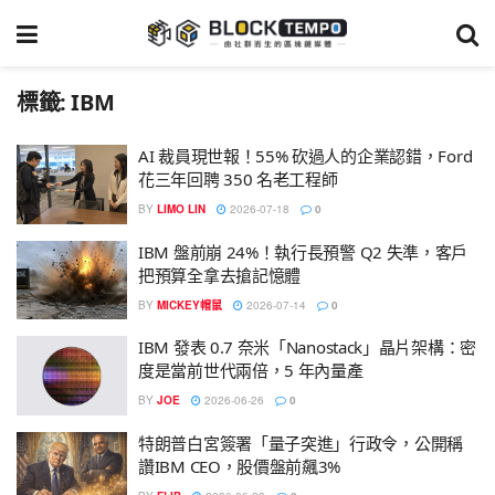
標籤:
IBM
AI 裁員現世報！55% 砍過人的企業認錯，Ford
花三年回聘 350 名老工程師
BY
LIMO LIN
2026-07-18
0
IBM 盤前崩 24%！執行長預警 Q2 失準，客戶
把預算全拿去搶記憶體
BY
MICKEY帽鼠
2026-07-14
0
IBM 發表 0.7 奈米「Nanostack」晶片架構：密
度是當前世代兩倍，5 年內量產
BY
JOE
2026-06-26
0
特朗普白宮簽署「量子突進」行政令，公開稱
讚IBM CEO，股價盤前飆3%